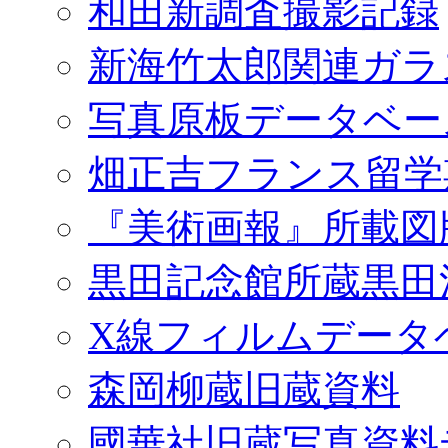
和田新調査撮影記録
新海竹太郎関連ガラ
写真原板データベー
畑正吉フランス留学
『美術画報』所載図
黒田記念館所蔵黒田
X線フィルムデータ
森岡柳蔵旧蔵資料
國華社旧蔵写真資料