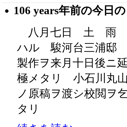
106 years年前の今日
八月七日 土 雨 
ハル 駿河台三浦邸
製作ヲ来月十日後ニ
極メタリ 小石川丸
ノ原稿ヲ渡シ校閲ヲ
タリ