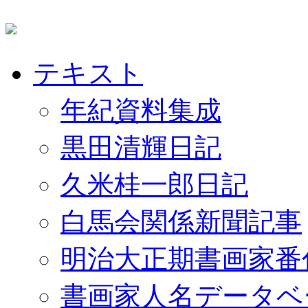
テキスト
年紀資料集成
黒田清輝日記
久米桂一郎日記
白馬会関係新聞記事
明治大正期書画家番
書画家人名データベ