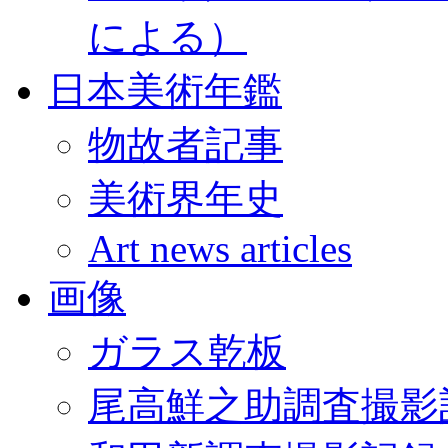
による）
日本美術年鑑
物故者記事
美術界年史
Art news articles
画像
ガラス乾板
尾高鮮之助調査撮影