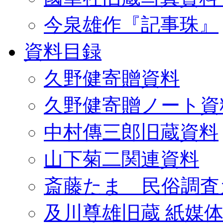
今泉雄作『記事珠』
資料目録
久野健寄贈資料
久野健寄贈ノート資
中村傳三郎旧蔵資料
山下菊二関連資料
斎藤たま 民俗調査
及川尊雄旧蔵 紙媒