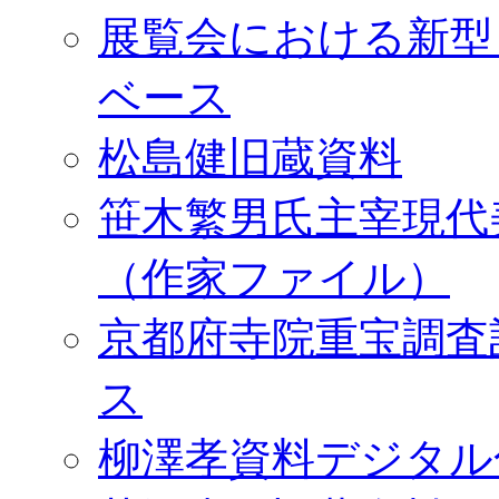
展覧会における新型
ベース
松島健旧蔵資料
笹木繁男氏主宰現代
（作家ファイル）
京都府寺院重宝調査
ス
柳澤孝資料デジタル