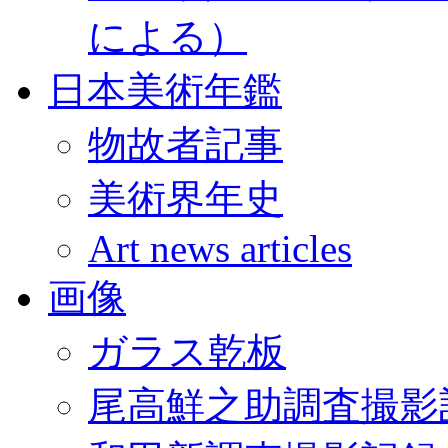
による）
日本美術年鑑
物故者記事
美術界年史
Art news articles
画像
ガラス乾板
尾高鮮之助調査撮影