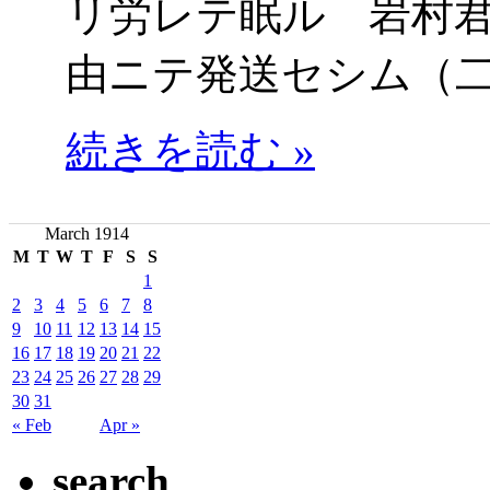
リ労レテ眠ル 岩村
由ニテ発送セシム（
続きを読む »
March 1914
M
T
W
T
F
S
S
1
2
3
4
5
6
7
8
9
10
11
12
13
14
15
16
17
18
19
20
21
22
23
24
25
26
27
28
29
30
31
« Feb
Apr »
search