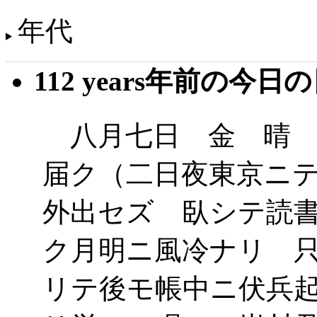
年代
112 years年前の今日
八月七日 金 晴 
届ク（二日夜東京ニ
外出セズ 臥シテ読
ク月明ニ風冷ナリ 
リテ後モ帳中ニ伏兵