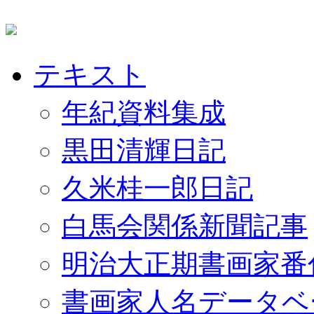
テキスト
年紀資料集成
黒田清輝日記
久米桂一郎日記
白馬会関係新聞記事
明治大正期書画家番
書画家人名データベ