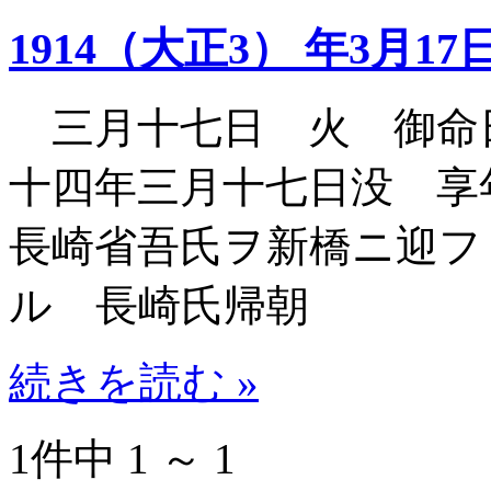
1914（大正3） 年3月17
三月十七日 火 御命
十四年三月十七日没 享
長崎省吾氏ヲ新橋ニ迎フ
ル 長崎氏帰朝
続きを読む »
1件中 1 ～ 1