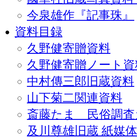
今泉雄作『記事珠』
資料目録
久野健寄贈資料
久野健寄贈ノート資
中村傳三郎旧蔵資料
山下菊二関連資料
斎藤たま 民俗調査
及川尊雄旧蔵 紙媒