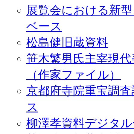
展覧会における新型
ベース
松島健旧蔵資料
笹木繁男氏主宰現代
（作家ファイル）
京都府寺院重宝調査
ス
柳澤孝資料デジタル