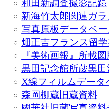
和田新調査撮影記録
新海竹太郎関連ガラ
写真原板データベー
畑正吉フランス留学
『美術画報』所載図
黒田記念館所蔵黒田
X線フィルムデータ
森岡柳蔵旧蔵資料
國華社旧蔵写真資料