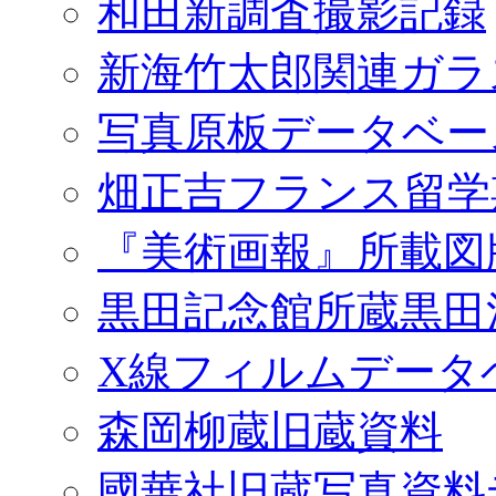
和田新調査撮影記録
新海竹太郎関連ガラ
写真原板データベー
畑正吉フランス留学
『美術画報』所載図
黒田記念館所蔵黒田
X線フィルムデータ
森岡柳蔵旧蔵資料
國華社旧蔵写真資料