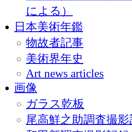
による）
日本美術年鑑
物故者記事
美術界年史
Art news articles
画像
ガラス乾板
尾高鮮之助調査撮影