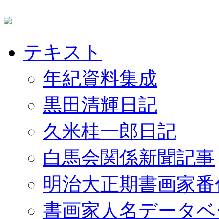
テキスト
年紀資料集成
黒田清輝日記
久米桂一郎日記
白馬会関係新聞記事
明治大正期書画家番
書画家人名データベ