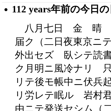
112 years年前の今日
八月七日 金 晴 
届ク（二日夜東京ニ
外出セズ 臥シテ読
ク月明ニ風冷ナリ 
リテ後モ帳中ニ伏兵
リ労レテ眠ル 岩村
由ニテ発送セシム（