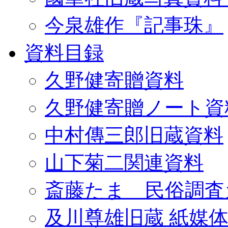
今泉雄作『記事珠』
資料目録
久野健寄贈資料
久野健寄贈ノート資
中村傳三郎旧蔵資料
山下菊二関連資料
斎藤たま 民俗調査
及川尊雄旧蔵 紙媒