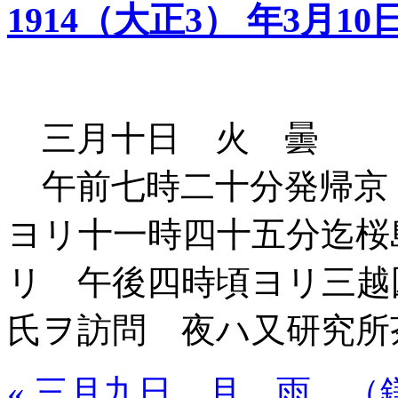
1914（大正3） 年3月10
三月十日 火 曇
午前七時二十分発帰京
ヨリ十一時四十五分迄桜
リ 午後四時頃ヨリ三越
氏ヲ訪問 夜ハ又研究所
« 三月九日 月 雨 （