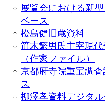
展覧会における新型
ベース
松島健旧蔵資料
笹木繁男氏主宰現代
（作家ファイル）
京都府寺院重宝調査
ス
柳澤孝資料デジタル