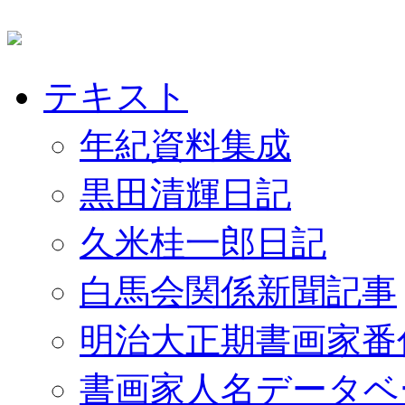
テキスト
年紀資料集成
黒田清輝日記
久米桂一郎日記
白馬会関係新聞記事
明治大正期書画家番
書画家人名データベ