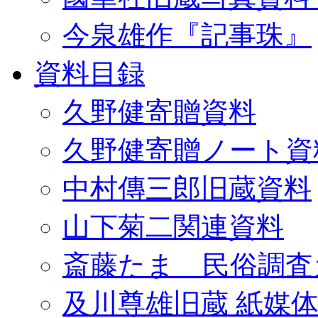
今泉雄作『記事珠』
資料目録
久野健寄贈資料
久野健寄贈ノート資
中村傳三郎旧蔵資料
山下菊二関連資料
斎藤たま 民俗調査
及川尊雄旧蔵 紙媒