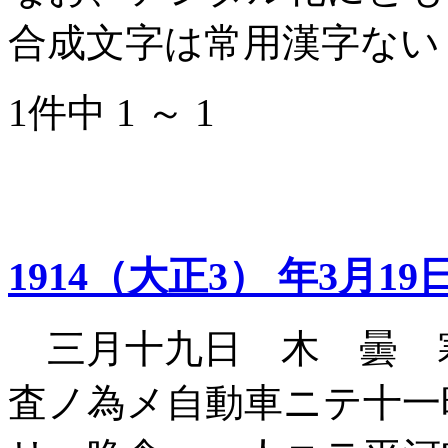
合成文字は常用漢字ない
1件中 1 ～ 1
1914（大正3） 年3月19
三月十九日 木 曇 
査ノ為メ自動車ニテ十一