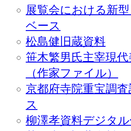
展覧会における新型
ベース
松島健旧蔵資料
笹木繁男氏主宰現代
（作家ファイル）
京都府寺院重宝調査
ス
柳澤孝資料デジタル