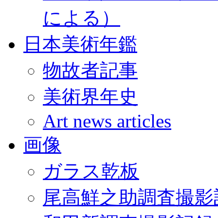
による）
日本美術年鑑
物故者記事
美術界年史
Art news articles
画像
ガラス乾板
尾高鮮之助調査撮影