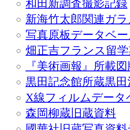
和田新調査撮影記録
新海竹太郎関連ガラ
写真原板データベー
畑正吉フランス留学
『美術画報』所載図
黒田記念館所蔵黒田
X線フィルムデータ
森岡柳蔵旧蔵資料
國華社旧蔵写真資料