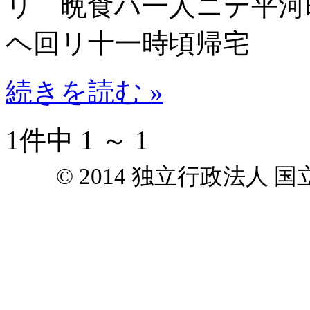
リ 晩食ハ一人ニテ平河
ヘ回リ十一時頃帰宅
続きを読む »
1件中 1 ～ 1
© 2014 独立行政法人