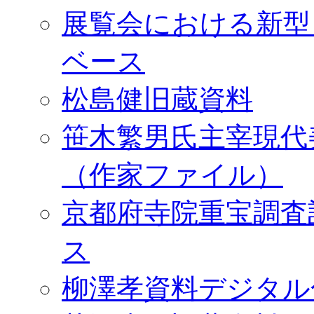
展覧会における新型
ベース
松島健旧蔵資料
笹木繁男氏主宰現代
（作家ファイル）
京都府寺院重宝調査
ス
柳澤孝資料デジタル