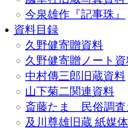
今泉雄作『記事珠』
資料目録
久野健寄贈資料
久野健寄贈ノート資
中村傳三郎旧蔵資料
山下菊二関連資料
斎藤たま 民俗調査
及川尊雄旧蔵 紙媒