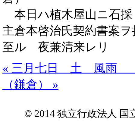
本日ハ植木屋山ニ石採
主倉本啓治氏契約書案ヲ
至ル 夜兼清来レリ
« 三月七日 土 風雨 
（鎌倉） »
© 2014 独立行政法人