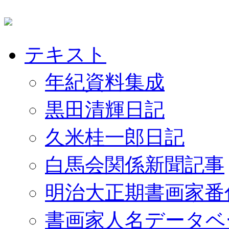
テキスト
年紀資料集成
黒田清輝日記
久米桂一郎日記
白馬会関係新聞記事
明治大正期書画家番
書画家人名データベ