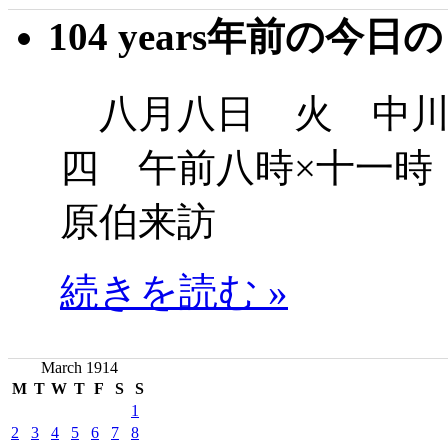
104 years年前の今日
八月八日 火 中川
四 午前八時×十一時
原伯来訪
続きを読む »
March 1914
M
T
W
T
F
S
S
1
2
3
4
5
6
7
8