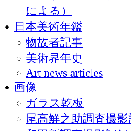
による）
日本美術年鑑
物故者記事
美術界年史
Art news articles
画像
ガラス乾板
尾高鮮之助調査撮影