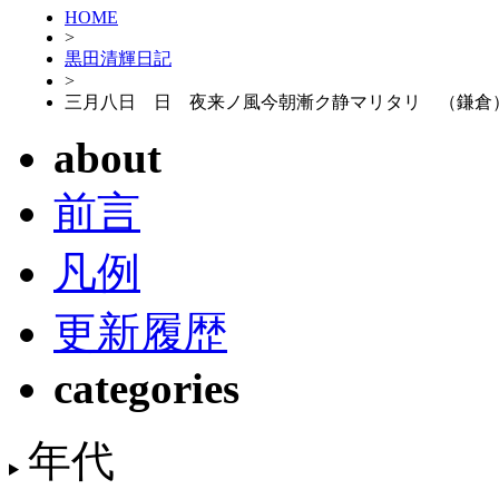
HOME
>
黒田清輝日記
>
三月八日 日 夜来ノ風今朝漸ク静マリタリ （鎌倉
about
前言
凡例
更新履歴
categories
年代