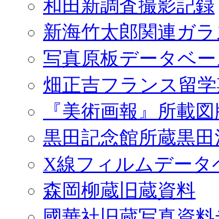
和田新調査撮影記録
新海竹太郎関連ガラ
写真原板データベー
畑正吉フランス留学
『美術画報』所載図
黒田記念館所蔵黒田
X線フィルムデータ
森岡柳蔵旧蔵資料
國華社旧蔵写真資料