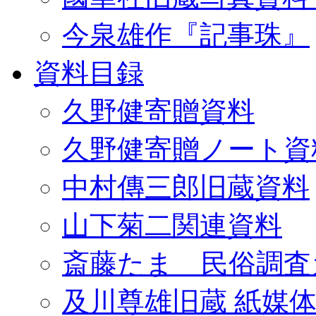
今泉雄作『記事珠』
資料目録
久野健寄贈資料
久野健寄贈ノート資
中村傳三郎旧蔵資料
山下菊二関連資料
斎藤たま 民俗調査
及川尊雄旧蔵 紙媒