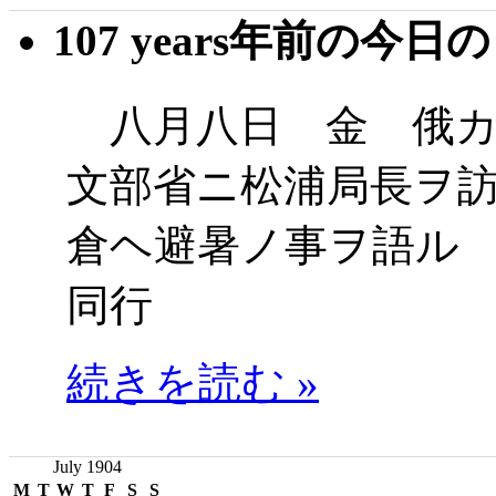
107 years年前の今日
八月八日 金 俄カ
文部省ニ松浦局長ヲ
倉ヘ避暑ノ事ヲ語ル
同行
続きを読む »
July 1904
M
T
W
T
F
S
S