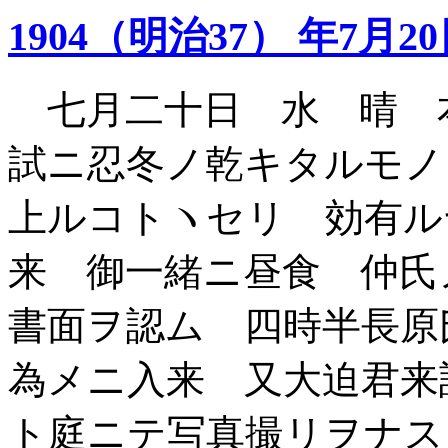
1904（明治37） 年7月2
七月二十日 水 晴 
試ニ忍冬ノ乾キタルモノ
上ルコトヽセリ 効有ル
来 御一緒ニ昼食 仲氏
書面ヲ認ム 四時半長原
為メニ入来 又大迫君来
ト庭ニテ写真撮リヲナス