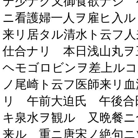
テ少ナク又御食欲ナシ 
ニ看護婦一人ヲ雇ヒ入ル
来リ居タル清水ト云フ人
仕合ナリ 本日浅山丸ヲ
ヘモゴロビンヲ差上ルコ
ノ尾崎ト云フ医師来リ血
リ 午前大迫氏 午後合
キ泉水ヲ観ル 又晩餐ニ
来ル 重ニ唐宋ノ絶句ニ