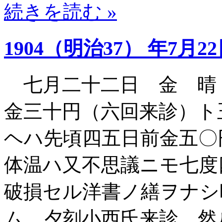
続きを読む »
1904（明治37） 年7月2
七月二十二日 金 晴
金三十円（六回来診）ト
ヘハ先頃四五日前金五〇
体温ハ又不思議ニモ七度
破損セル洋書ノ繕ヲナシ
ム 夕刻小西氏来診 然