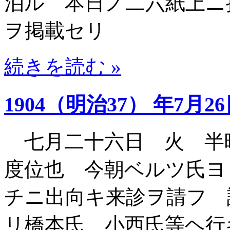
泊ル 本日ノ二六紙上ニ
ヲ掲載セリ
続きを読む »
1904（明治37） 年7月2
七月二十六日 火 半
度位也 今朝ベルツ氏ヨ
チニ出向キ来診ヲ請フ 
リ橋本氏 小西氏等ヘ行