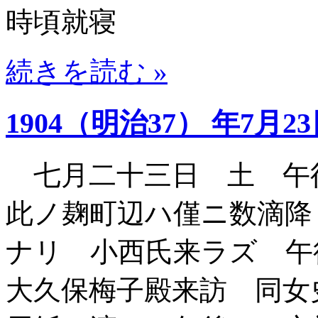
時頃就寝
続きを読む »
1904（明治37） 年7月2
七月二十三日 土 午
此ノ麹町辺ハ僅ニ数滴降
ナリ 小西氏来ラズ 午
大久保梅子殿来訪 同女