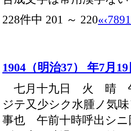
228件中 201 ～ 220
«
‹
7
8
9
1
1904（明治37） 年7月1
七月十九日 火 晴 
ジテ又少シク水腫ノ気味
事也 午前十時呼出シニ