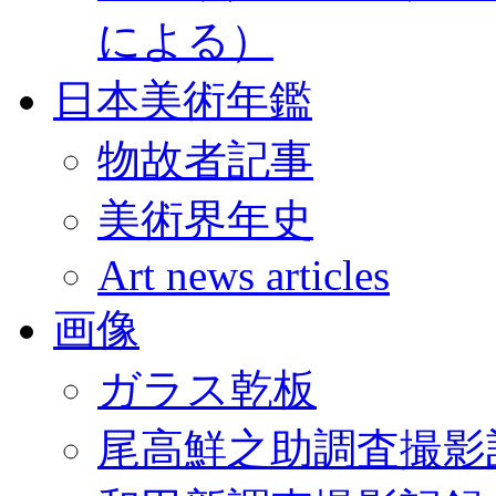
による）
日本美術年鑑
物故者記事
美術界年史
Art news articles
画像
ガラス乾板
尾高鮮之助調査撮影