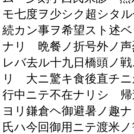
モ七度ヲ少シク超シタル
続カン事ヲ希望スト述ベ
ナリ 晩餐ノ折号外ノ声
レバ去ル十九日橋頭ノ戦
リ 大ニ驚キ食後直チニ
行中ニテ不在ナリシ 帰
ヨリ鎌倉ヘ御避暑ノ趣ナ
氏ハ今回御用ニテ渡米ノ