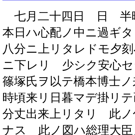
七月二十四日 日 半
本日ハ心配ノ中ニ過ギタ
八分ニ上リタレドモ夕刻
ニ下レリ 少シク安心セ
篠塚氏ヲ以テ橋本博士ノ
時頃来リ日暮マデ掛リテ
分丈出来上リタリ 此ノ
ナス 此ノ図ハ総理大臣