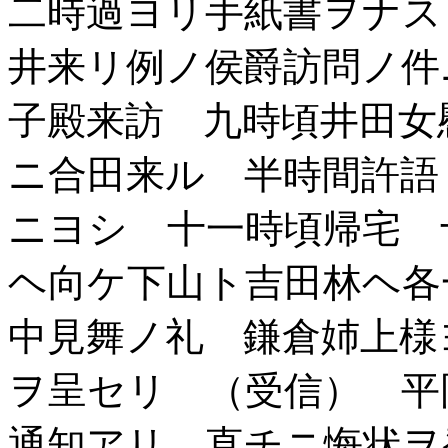
二時過ヨリ手紙書ヲナス
井来リ例ノ侯爵訪問ノ件
子殿来訪 九時頃井田女
ニ合田来ル 半時間許語
ニヨシ 十一時頃帰宅 
ヘ向ケ下山ト吉田林ヘ各
中見舞ノ礼 鎌倉姉上様
ヲ呈セリ （受信） 平
通知アリ 直チニ悔状ヲ