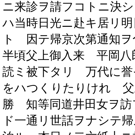
ニ来診ヲ請フコトニ決シ
ハ当時日光ニ赴キ居リ明
ト 因テ帰京次第通知ヲ
半頃父上御入来 平岡八
読ミ被下タリ 万代に誉
をハつくりたりけれ 
勝 知等同道井田女ヲ訪
ド一通リ世話ヲナシテ帰