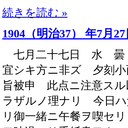
続きを読む »
1904（明治37） 年7月2
七月二十七日 水 曇
宜シキ方ニ非ズ 夕刻小
旨被申 此点ニ注意スル
ラザルノ理ナリ 今日ハ
リ御一緒ニ午餐ヲ喫セ