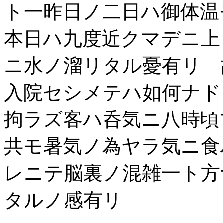
ト一昨日ノ二日ハ御体温
本日ハ九度近クマデニ上
ニ水ノ溜リタル憂有リ 
入院セシメテハ如何ナド
拘ラズ客ハ呑気ニ八時頃
共モ暑気ノ為ヤラ気ニ食
レニテ脳裏ノ混雑一ト方
タルノ感有リ