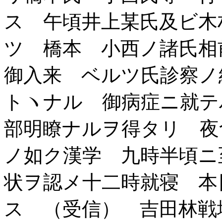
ス 午頃井上某氏及ビ木
ツ 橋本 小西ノ諸氏相
御入来 ベルツ氏診察ノ
トヽナル 御病症ニ就テ
部明瞭ナルヲ得タリ 夜
ノ如ク漢学 九時半頃ニ
状ヲ認メ十二時就寝 本
ス （受信） 吉田林戦