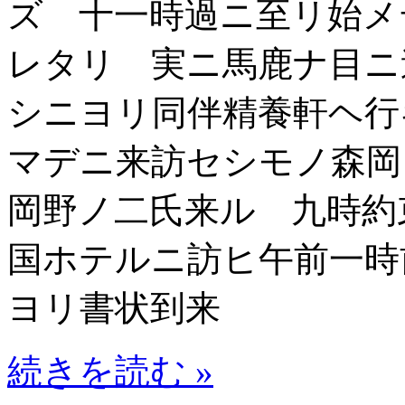
ズ 十一時過ニ至リ始メ
レタリ 実ニ馬鹿ナ目ニ
シニヨリ同伴精養軒ヘ行
マデニ来訪セシモノ森
岡野ノ二氏来ル 九時約束ニテ 
国ホテルニ訪ヒ午前一時
ヨリ書状到来
続きを読む »