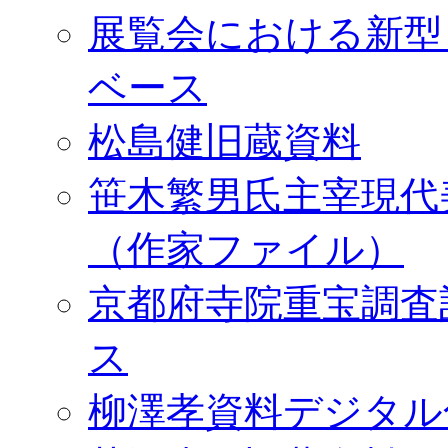
展覧会における新型
ベース
松島健旧蔵資料
笹木繁男氏主宰現代
（作家ファイル）
京都府寺院重宝調査
ス
柳澤孝資料デジタル