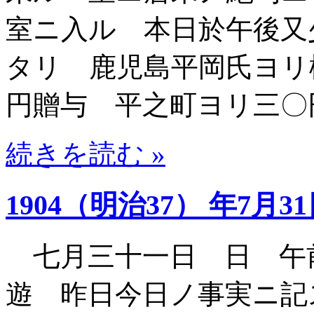
室ニ入ル 本日於午後又
タリ 鹿児島平岡氏ヨリ
円贈与 平之町ヨリ三〇
続きを読む »
1904（明治37） 年7月3
七月三十一日 日 午
遊 昨日今日ノ事実ニ記