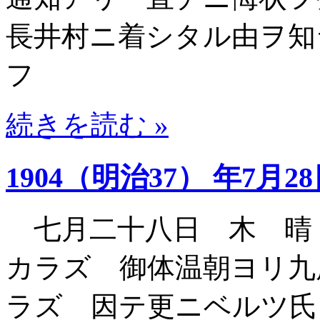
長井村ニ着シタル由ヲ知
フ
続きを読む »
1904（明治37） 年7月2
七月二十八日 木 晴
カラズ 御体温朝ヨリ九
ラズ 因テ更ニベルツ氏