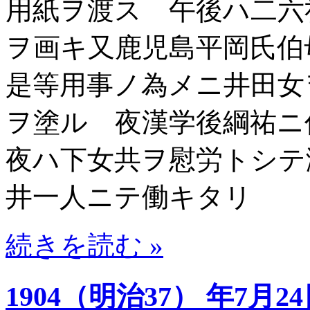
用紙ヲ渡ス 午後ハ二六
ヲ画キ又鹿児島平岡氏
是等用事ノ為メニ井田女
ヲ塗ル 夜漢学後綱祐ニ
夜ハ下女共ヲ慰労トシテ
井一人ニテ働キタリ
続きを読む »
1904（明治37） 年7月2