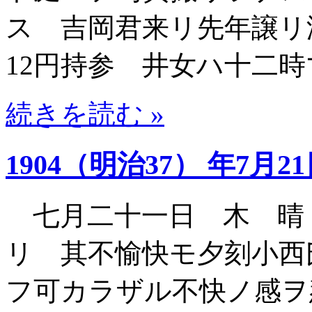
ス 吉岡君来リ先年譲リ
12円持参 井女ハ十二
続きを読む »
1904（明治37） 年7月2
七月二十一日 木 晴
リ 其不愉快モ夕刻小西
フ可カラザル不快ノ感ヲ