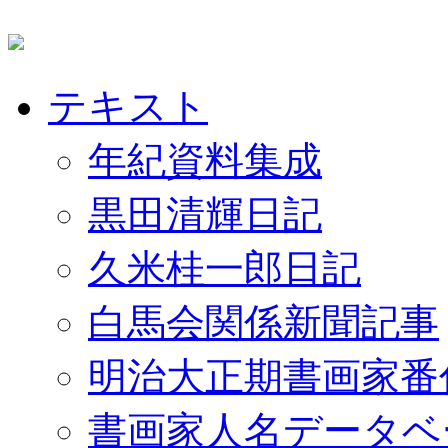
テキスト
年紀資料集成
黒田清輝日記
久米桂一郎日記
白馬会関係新聞記事
明治大正期書画家番
書画家人名データベ