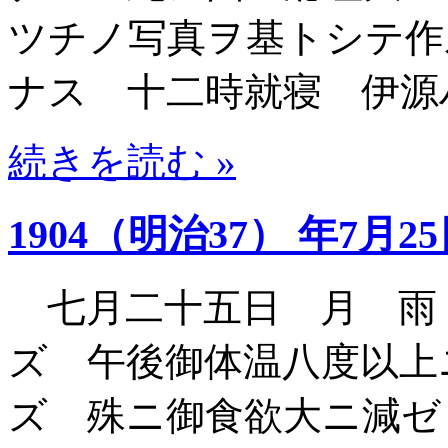
ツチノ写真ヲ基トシテ作
ナス 十二時就寝 伊源
続きを読む »
1904（明治37） 年7月2
七月二十五日 月 雨
ズ 午後御体温八度以上
ズ 殊ニ御食欲大ニ減ゼ