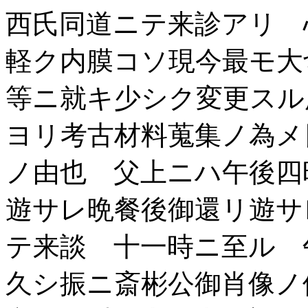
西氏同道ニテ来診アリ 
軽ク内膜コソ現今最モ大
等ニ就キ少シク変更スル
ヨリ考古材料蒐集ノ為メ
ノ由也 父上ニハ午後四
遊サレ晩餐後御還リ遊サ
テ来談 十一時ニ至ル 
久シ振ニ斎彬公御肖像ノ