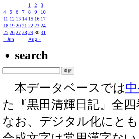
1
2
3
4
5
6
7
8
9
10
11
12
13
14
15
16
17
18
19
20
21
22
23
24
25
26
27
28
29
30
31
« Jun
Aug »
search
本データベースでは
中
た『黒田清輝日記』全四
なお、デジタル化にとも
合成文字は常用漢字ない