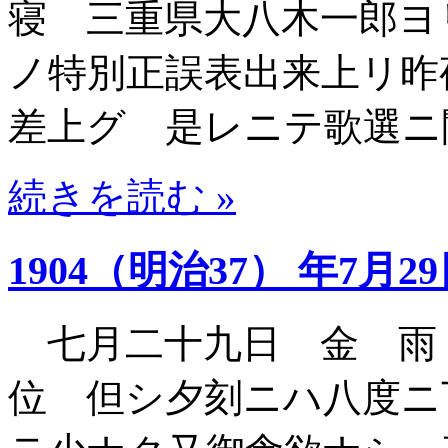
寝 三重県大八木一郎ヨ
ノ特別正誤表出来上リ昨
差上グ 是レニテ歌選ニ
続きを読む »
1904（明治37） 年7月2
七月二十九日 金 雨
位 但シ夕刻ニハ八度ニ