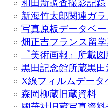
和田新調査撮影記録
新海竹太郎関連ガラ
写真原板データベー
畑正吉フランス留学
『美術画報』所載図
黒田記念館所蔵黒田
X線フィルムデータ
森岡柳蔵旧蔵資料
國華社旧蔵写真資料