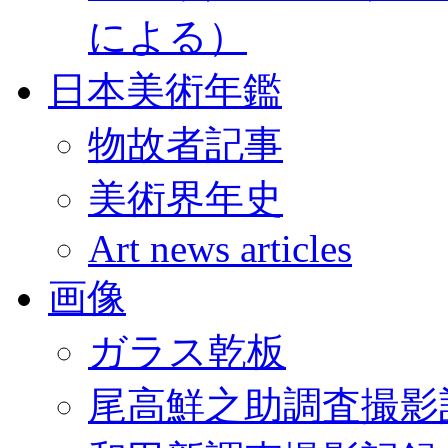
による）
日本美術年鑑
物故者記事
美術界年史
Art news articles
画像
ガラス乾板
尾高鮮之助調査撮影