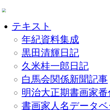
テキスト
年紀資料集成
黒田清輝日記
久米桂一郎日記
白馬会関係新聞記事
明治大正期書画家番
書画家人名データベ