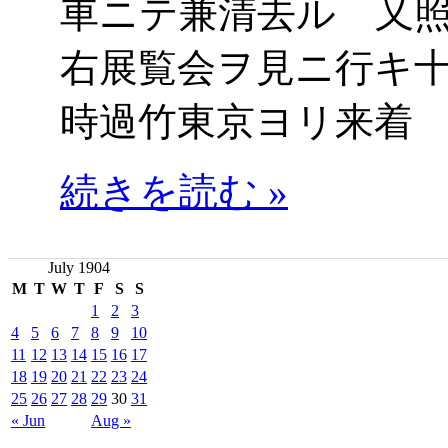
車ニテ兼清去ル 又
右展覧会ヲ見ニ行キ
時過竹東京ヨリ来着
続きを読む »
July 1904
M
T
W
T
F
S
S
1
2
3
4
5
6
7
8
9
10
11
12
13
14
15
16
17
18
19
20
21
22
23
24
25
26
27
28
29
30
31
« Jun
Aug »