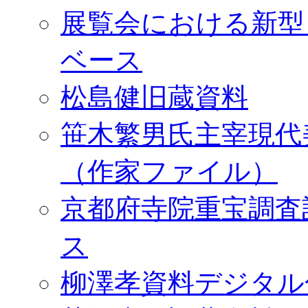
展覧会における新型
ベース
松島健旧蔵資料
笹木繁男氏主宰現代
（作家ファイル）
京都府寺院重宝調査
ス
柳澤孝資料デジタル