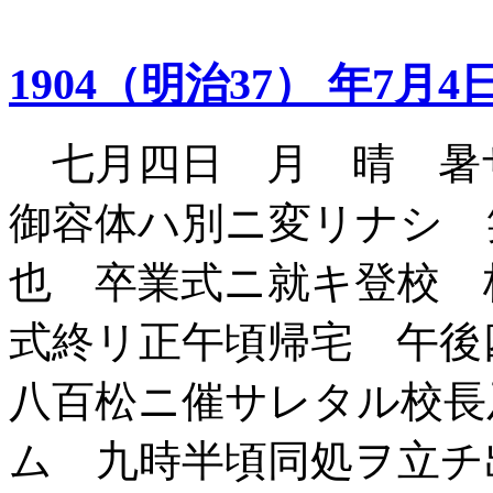
1904（明治37） 年7月4
七月四日 月 晴 暑
御容体ハ別ニ変リナシ 
也 卒業式ニ就キ登校 
式終リ正午頃帰宅 午後
八百松ニ催サレタル校長
ム 九時半頃同処ヲ立チ