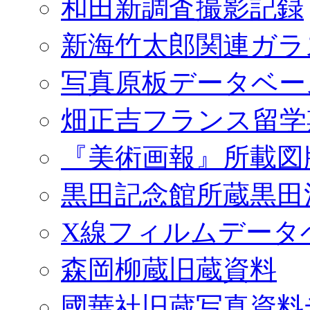
和田新調査撮影記録
新海竹太郎関連ガラ
写真原板データベー
畑正吉フランス留学
『美術画報』所載図
黒田記念館所蔵黒田
X線フィルムデータ
森岡柳蔵旧蔵資料
國華社旧蔵写真資料