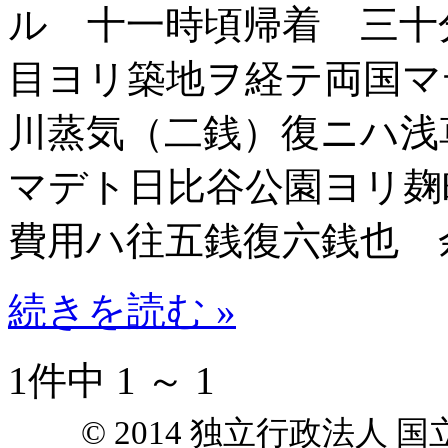
ル 十一時頃帰着 三十
目ヨリ築地ヲ経テ両国マ
川蒸気（二銭）復ニハ浅
マデト日比谷公園ヨリ麹
費用ハ往五銭復六銭也 
続きを読む »
1件中 1 ～ 1
© 2014 独立行政法人