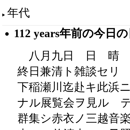
年代
112 years年前の今日
八月九日 日 晴 
終日兼清ト雑談セリ
下稲瀬川迄赴キ此浜
ナル展覧会ヲ見ル 
群集シ赤衣ノ三越音