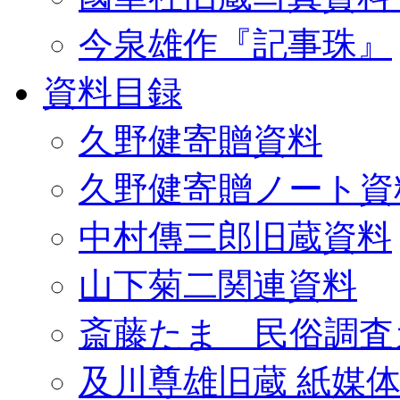
今泉雄作『記事珠』
資料目録
久野健寄贈資料
久野健寄贈ノート資
中村傳三郎旧蔵資料
山下菊二関連資料
斎藤たま 民俗調査
及川尊雄旧蔵 紙媒