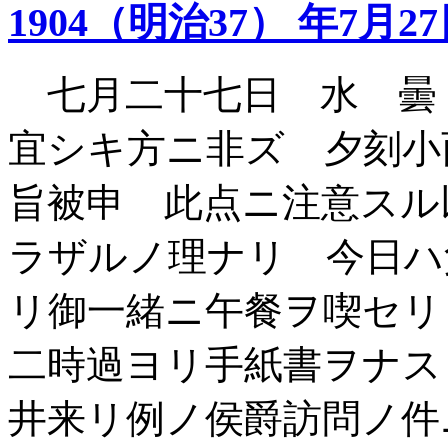
1904（明治37） 年7月2
七月二十七日 水 曇
宜シキ方ニ非ズ 夕刻小
旨被申 此点ニ注意スル
ラザルノ理ナリ 今日ハ
リ御一緒ニ午餐ヲ喫セ
二時過ヨリ手紙書ヲナス
井来リ例ノ侯爵訪問ノ件