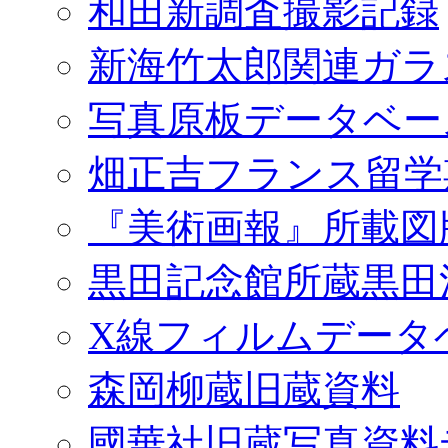
和田新調査撮影記録
新海竹太郎関連ガラ
写真原板データベー
畑正吉フランス留学
『美術画報』所載図
黒田記念館所蔵黒田
X線フィルムデータ
森岡柳蔵旧蔵資料
國華社旧蔵写真資料