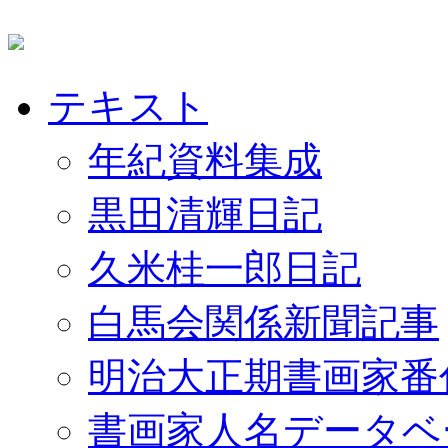
テキスト
年紀資料集成
黒田清輝日記
久米桂一郎日記
白馬会関係新聞記事
明治大正期書画家番
書画家人名データベ