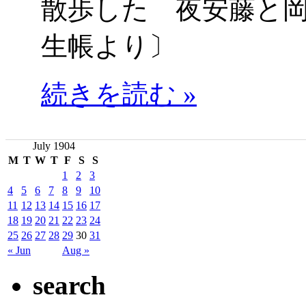
散歩した 夜安藤と
生帳より〕
続きを読む »
July 1904
M
T
W
T
F
S
S
1
2
3
4
5
6
7
8
9
10
11
12
13
14
15
16
17
18
19
20
21
22
23
24
25
26
27
28
29
30
31
« Jun
Aug »
search