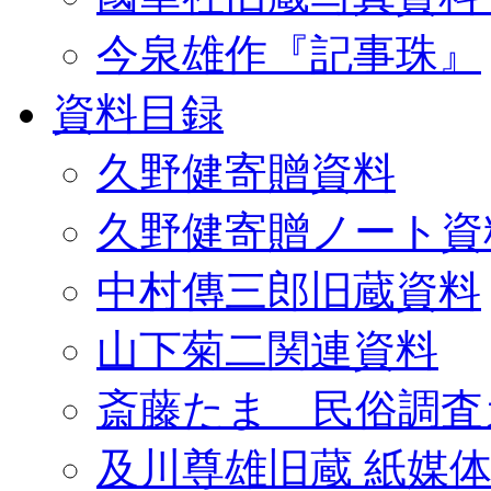
今泉雄作『記事珠』
資料目録
久野健寄贈資料
久野健寄贈ノート資
中村傳三郎旧蔵資料
山下菊二関連資料
斎藤たま 民俗調査
及川尊雄旧蔵 紙媒