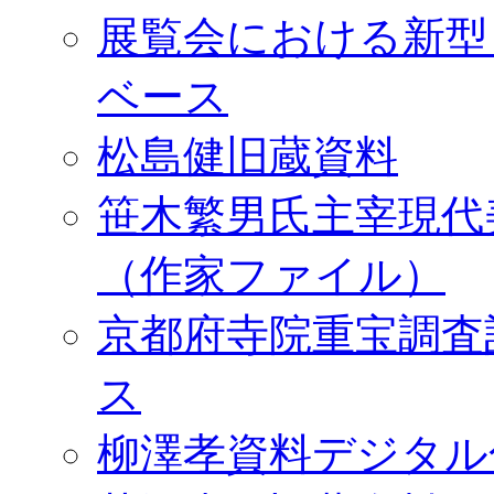
展覧会における新型
ベース
松島健旧蔵資料
笹木繁男氏主宰現代
（作家ファイル）
京都府寺院重宝調査
ス
柳澤孝資料デジタル