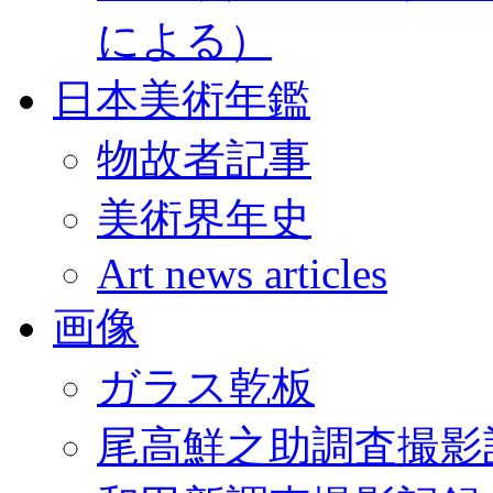
による）
日本美術年鑑
物故者記事
美術界年史
Art news articles
画像
ガラス乾板
尾高鮮之助調査撮影