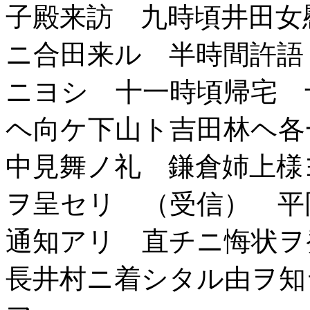
子殿来訪 九時頃井田女
ニ合田来ル 半時間許語
ニヨシ 十一時頃帰宅 
ヘ向ケ下山ト吉田林ヘ各
中見舞ノ礼 鎌倉姉上様
ヲ呈セリ （受信） 平
通知アリ 直チニ悔状ヲ
長井村ニ着シタル由ヲ知