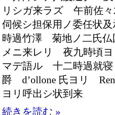
リシガ来ラズ 午前佐々
伺候シ担保用ノ委任状及
時過竹澤 菊地ノ二氏仏
メニ来レリ 夜九時頃ヨ
マデ語ル 十二時過就寝
爵 d’ollone 氏ヨリ R
ヨリ呼出シ状到来
続きを読む »