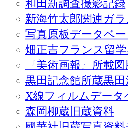
和田新調査撮影記録
新海竹太郎関連ガラ
写真原板データベー
畑正吉フランス留学
『美術画報』所載図
黒田記念館所蔵黒田
X線フィルムデータ
森岡柳蔵旧蔵資料
國華社旧蔵写真資料