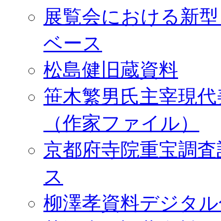
展覧会における新型
ベース
松島健旧蔵資料
笹木繁男氏主宰現代
（作家ファイル）
京都府寺院重宝調査
ス
柳澤孝資料デジタル