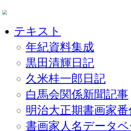
テキスト
年紀資料集成
黒田清輝日記
久米桂一郎日記
白馬会関係新聞記事
明治大正期書画家番
書画家人名データベ