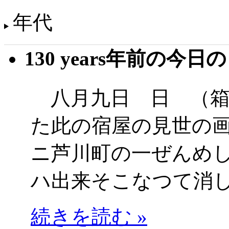
年代
130 years年前の今日
八月九日 日 （箱
た此の宿屋の見世の
ニ芦川町の一ぜんめ
ハ出来そこなつて消
続きを読む »