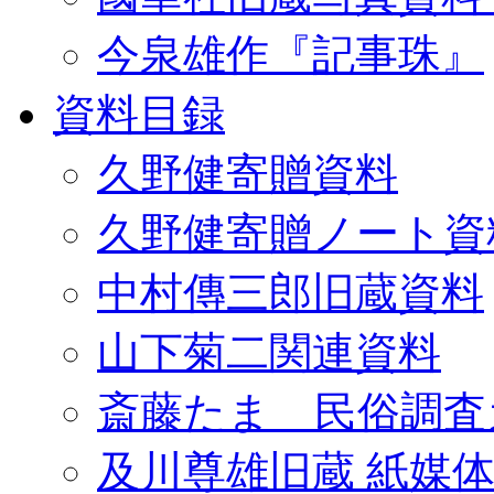
今泉雄作『記事珠』
資料目録
久野健寄贈資料
久野健寄贈ノート資
中村傳三郎旧蔵資料
山下菊二関連資料
斎藤たま 民俗調査
及川尊雄旧蔵 紙媒