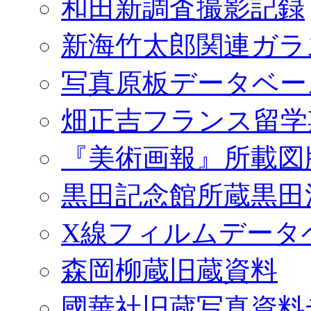
和田新調査撮影記録
新海竹太郎関連ガラ
写真原板データベー
畑正吉フランス留学
『美術画報』所載図
黒田記念館所蔵黒田
X線フィルムデータ
森岡柳蔵旧蔵資料
國華社旧蔵写真資料