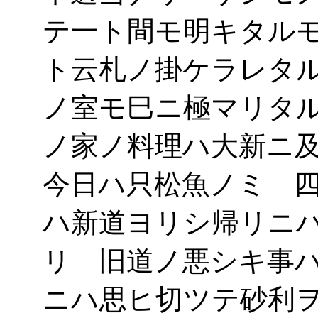
テ一ト間モ明キタル
ト云札ノ掛ケラレタ
ノ室モ巳ニ極マリタ
ノ家ノ料理ハ大新ニ
今日ハ只松魚ノミ 
ハ新道ヨリシ帰リニ
リ 旧道ノ悪シキ事
ニハ思ヒ切ツテ砂利