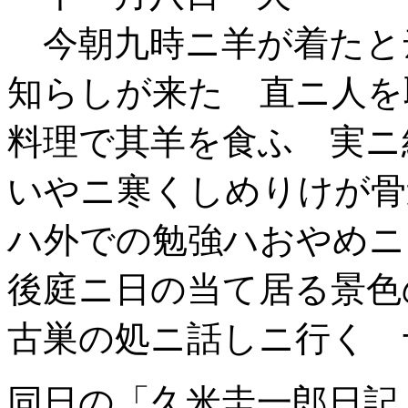
今朝九時ニ羊が着たと
知らしが来た 直ニ人を
料理で其羊を食ふ 実ニ
いやニ寒くしめりけが骨
ハ外での勉強ハおやめニ
後庭ニ日の当て居る景色
古巣の処ニ話しニ行く 
同日の「久米圭一郎日記