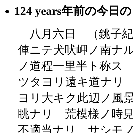
124 years年前の今日
八月六日 （銚子紀
俥ニテ犬吠岬ノ南ナ
ノ道程一里半ト称ス
ツタヨリ遠キ道ナリ
ヨリ大キク此辺ノ風
眺ナリ 荒模様ノ時
不適当ナリ サシモ