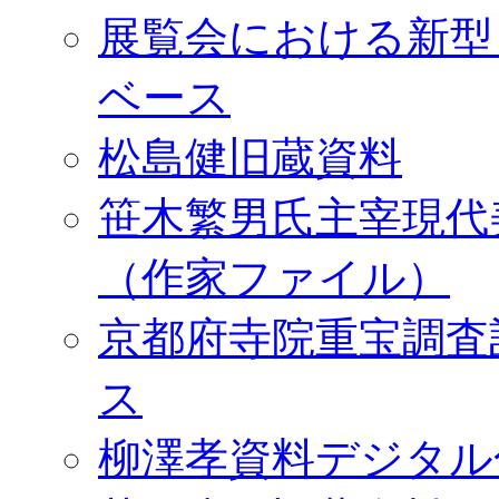
展覧会における新型
ベース
松島健旧蔵資料
笹木繁男氏主宰現代
（作家ファイル）
京都府寺院重宝調査
ス
柳澤孝資料デジタル