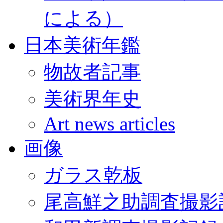
による）
日本美術年鑑
物故者記事
美術界年史
Art news articles
画像
ガラス乾板
尾高鮮之助調査撮影