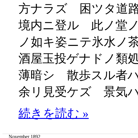
方ナラズ 困ツタ道
境内ニ登ル 此ノ堂
ノ如キ姿ニテ氷水ノ
酒屋玉投ゲナドノ類
薄暗シ 散歩スル者
余リ見受ケズ 景気
続きを読む »
November 1892