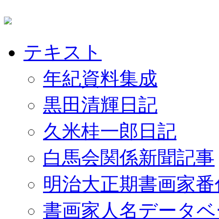
テキスト
年紀資料集成
黒田清輝日記
久米桂一郎日記
白馬会関係新聞記事
明治大正期書画家番
書画家人名データベ