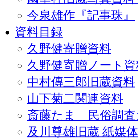
今泉雄作『記事珠』
資料目録
久野健寄贈資料
久野健寄贈ノート資
中村傳三郎旧蔵資料
山下菊二関連資料
斎藤たま 民俗調査
及川尊雄旧蔵 紙媒