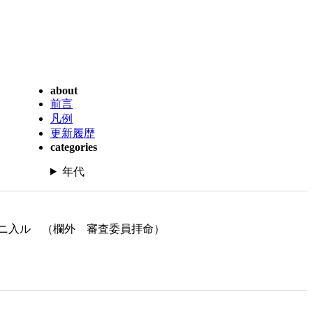
about
前言
凡例
更新履歴
categories
年代
ニ入ル （欄外 審査委員拝命）