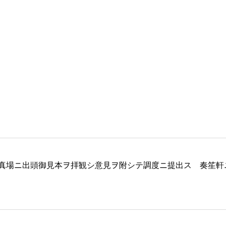
真場ニ出頭御見本ヲ拝観シ意見ヲ附シテ調度ニ提出ス 奏笙軒