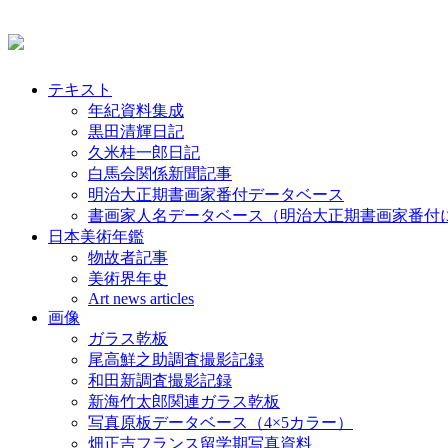
テキスト
年紀資料集成
黒田清輝日記
久米桂一郎日記
白馬会関係新聞記事
明治大正期書画家番付データベース
書画家人名データベース（明治大正期書画家番付
日本美術年鑑
物故者記事
美術界年史
Art news articles
画像
ガラス乾板
尾高鮮之助調査撮影記録
和田新調査撮影記録
新海竹太郎関連ガラス乾板
写真原板データベース（4×5カラー）
畑正吉フランス留学期写真資料