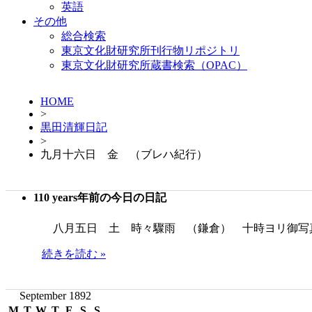
英語
その他
総合検索
東京文化財研究所刊行物リポジトリ
東京文化財研究所蔵書検索（OPAC）
HOME
>
黒田清輝日記
>
九月十六日 金 （ブレハ紀行）
110 years年前の今日の日記
八月五日 土 時々驟雨 （鎌倉） 十時ヨリ御写
続きを読む »
September 1892
M
T
W
T
F
S
S