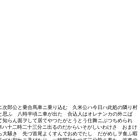
ニ次郎公と乗合馬車ニ乗り込む 久米公ハ今日ハ此処の隣り村
と思ふ 八時半頃ニ車が出た 合込人はオレナンカの外ニばゞ
て知らん面ヲして居てやつたがとうとう仕舞ニぶつちめられ
 汽車ハ十二時二十三分ニ出るのだからいそがしいわけさ おまけ
ら大騒き 先づ首尾よくすんでおめでたし だがめしヲ食ふ暇