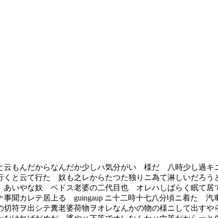
云もんだからなんだか少しハ気分がいゝ様だ 八時少し過キ
行くと云て行た 奴も之レからたつた独りニ為て淋しいだろう
ゞあいやな奴 ベドス老婆の二代目也 オレハしばらく眠て居
聞カレテ居上る guingaup ニ十二時十七八分頃ニ着た
の切符ヲ出シテ糞老婆荷物ヲオレなんかの物の様ニして出すや