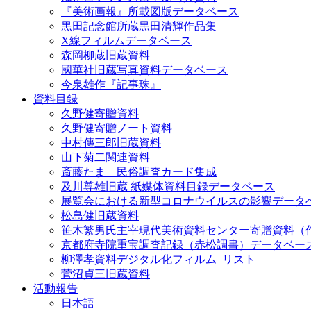
『美術画報』所載図版データベース
黒田記念館所蔵黒田清輝作品集
X線フィルムデータベース
森岡柳蔵旧蔵資料
國華社旧蔵写真資料データベース
今泉雄作『記事珠』
資料目録
久野健寄贈資料
久野健寄贈ノート資料
中村傳三郎旧蔵資料
山下菊二関連資料
斎藤たま 民俗調査カード集成
及川尊雄旧蔵 紙媒体資料目録データベース
展覧会における新型コロナウイルスの影響データ
松島健旧蔵資料
笹木繁男氏主宰現代美術資料センター寄贈資料（
京都府寺院重宝調査記録（赤松調書）データベー
柳澤孝資料デジタル化フィルム_リスト
菅沼貞三旧蔵資料
活動報告
日本語