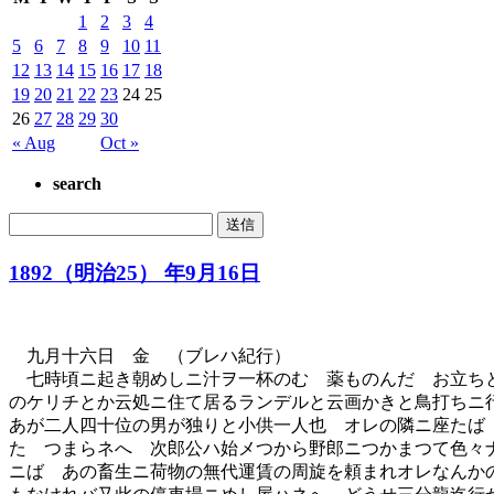
1
2
3
4
5
6
7
8
9
10
11
12
13
14
15
16
17
18
19
20
21
22
23
24
25
26
27
28
29
30
« Aug
Oct »
search
1892（明治25） 年9月16日
九月十六日 金 （ブレハ紀行）
七時頃ニ起き朝めしニ汁ヲ一杯のむ 薬ものんだ お立ちと
のケリチとか云処ニ住て居るランデルと云画かきと鳥打ちニ
あが二人四十位の男が独りと小供一人也 オレの隣ニ座たば
た つまらネへ 次郎公ハ始メつから野郎ニつかまつて色々ナ事
ニばゞあの畜生ニ荷物の無代運賃の周旋を頼まれオレなんか