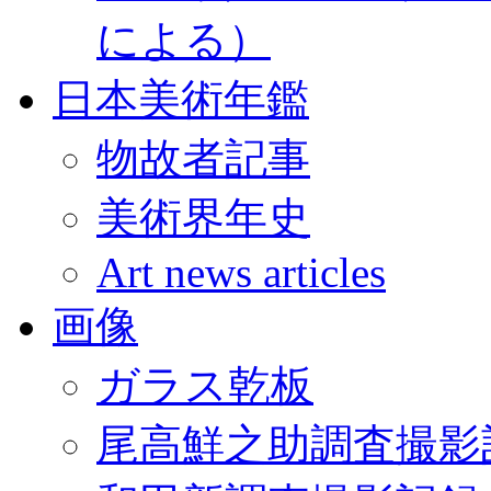
による）
日本美術年鑑
物故者記事
美術界年史
Art news articles
画像
ガラス乾板
尾高鮮之助調査撮影