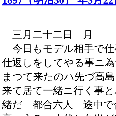
1897（明治30） 年3月2
三月二十二日 月
今日もモデル相手で仕
仕返しをしてやる事ニ為
まつて来たのハ先づ高島
来て居て一緒ニ行く事と
緒だ 都合六人 途中で