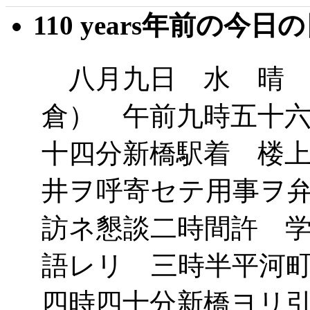
110 years年前の今日
八月九日 水 晴 
倉） 午前九時五十
十四分新橋駅着 楼
井ヲ呼寄セテ用事ヲ
訪ネ懇談二時間許 
語レリ 三時半平河
四時四十分新橋ヨリ