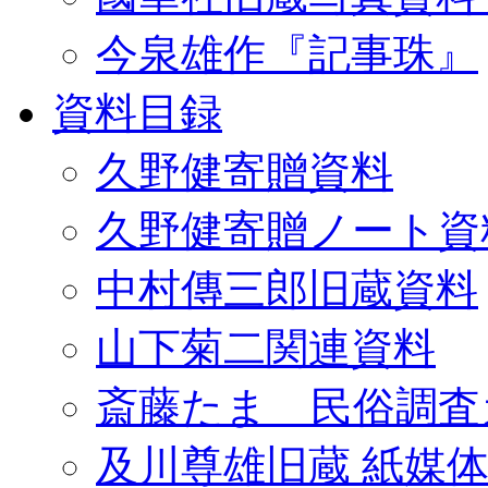
今泉雄作『記事珠』
資料目録
久野健寄贈資料
久野健寄贈ノート資
中村傳三郎旧蔵資料
山下菊二関連資料
斎藤たま 民俗調査
及川尊雄旧蔵 紙媒