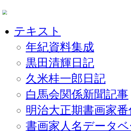
テキスト
年紀資料集成
黒田清輝日記
久米桂一郎日記
白馬会関係新聞記事
明治大正期書画家番
書画家人名データベ