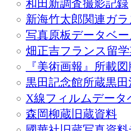
和田新調査撮影記録
新海竹太郎関連ガラ
写真原板データベー
畑正吉フランス留学
『美術画報』所載図
黒田記念館所蔵黒田
X線フィルムデータ
森岡柳蔵旧蔵資料
國華社旧蔵写真資料