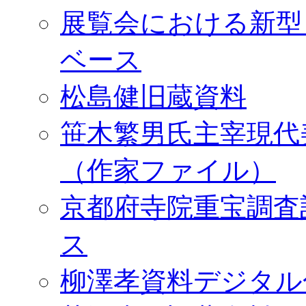
展覧会における新型
ベース
松島健旧蔵資料
笹木繁男氏主宰現代
（作家ファイル）
京都府寺院重宝調査
ス
柳澤孝資料デジタル