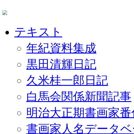
テキスト
年紀資料集成
黒田清輝日記
久米桂一郎日記
白馬会関係新聞記事
明治大正期書画家番
書画家人名データベ