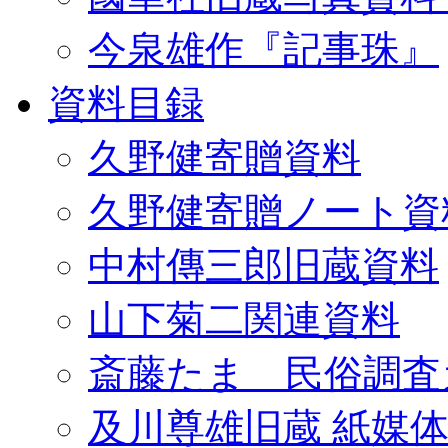
今泉雄作『記事珠』
資料目録
久野健寄贈資料
久野健寄贈ノート資
中村傳三郎旧蔵資料
山下菊二関連資料
斎藤たま 民俗調査
及川尊雄旧蔵 紙媒