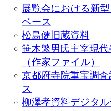
展覧会における新型
ベース
松島健旧蔵資料
笹木繁男氏主宰現代
（作家ファイル）
京都府寺院重宝調査
ス
柳澤孝資料デジタル