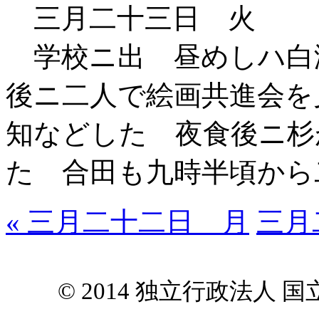
三月二十三日 火
学校ニ出 昼めしハ白
後ニ二人で絵画共進会を
知などした 夜食後ニ杉
た 合田も九時半頃から
« 三月二十二日 月
三月
© 2014 独立行政法人