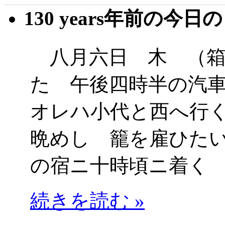
130 years年前の今日
八月六日 木 （箱
た 午後四時半の汽
オレハ小代と西へ行
晩めし 籠を雇ひた
の宿ニ十時頃ニ着く
続きを読む »