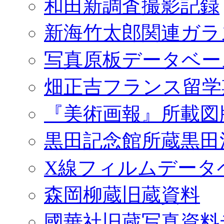
和田新調査撮影記録
新海竹太郎関連ガラ
写真原板データベー
畑正吉フランス留学
『美術画報』所載図
黒田記念館所蔵黒田
X線フィルムデータ
森岡柳蔵旧蔵資料
國華社旧蔵写真資料