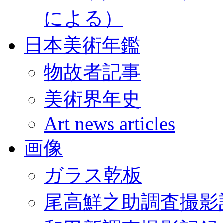
による）
日本美術年鑑
物故者記事
美術界年史
Art news articles
画像
ガラス乾板
尾高鮮之助調査撮影