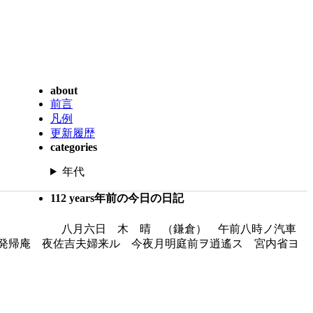
about
前言
凡例
更新履歴
categories
年代
112 years年前の今日の日記
八月六日 木 晴 （鎌倉） 午前八時ノ汽車
発帰庵 夜佐吉夫婦来ル 今夜月明庭前ヲ逍遙ス 宮内省ヨ