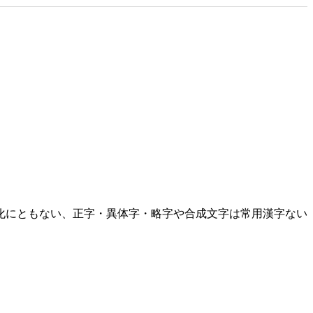
化にともない、正字・異体字・略字や合成文字は常用漢字ない