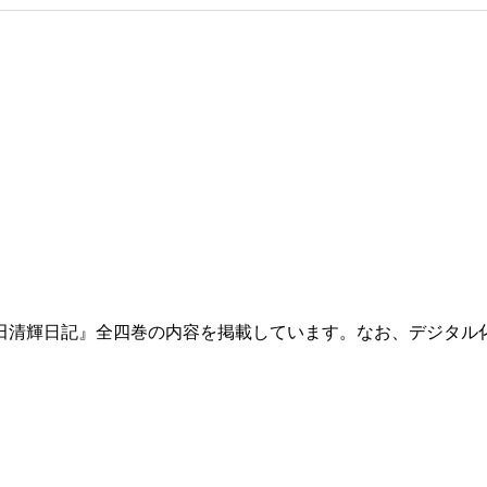
田清輝日記』全四巻の内容を掲載しています。なお、デジタル