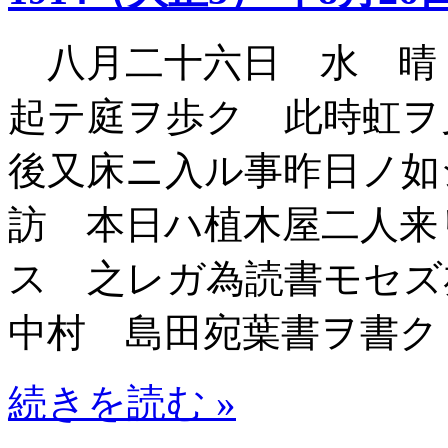
八月二十六日 水 晴
起テ庭ヲ歩ク 此時虹
後又床ニ入ル事昨日ノ如
訪 本日ハ植木屋二人来
ス 之レガ為読書モセ
中村 島田宛葉書ヲ書ク
続きを読む »