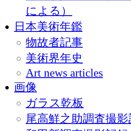
による）
日本美術年鑑
物故者記事
美術界年史
Art news articles
画像
ガラス乾板
尾高鮮之助調査撮影