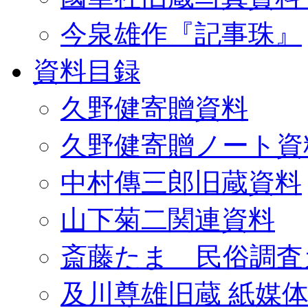
今泉雄作『記事珠』
資料目録
久野健寄贈資料
久野健寄贈ノート資
中村傳三郎旧蔵資料
山下菊二関連資料
斎藤たま 民俗調査
及川尊雄旧蔵 紙媒