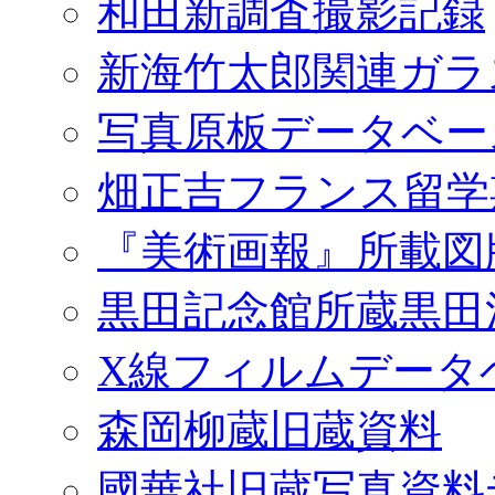
和田新調査撮影記録
新海竹太郎関連ガラ
写真原板データベー
畑正吉フランス留学
『美術画報』所載図
黒田記念館所蔵黒田
X線フィルムデータ
森岡柳蔵旧蔵資料
國華社旧蔵写真資料