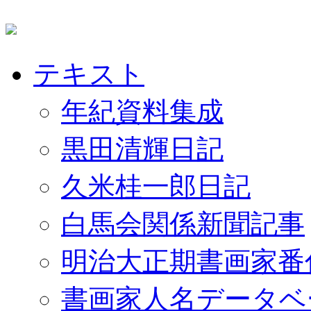
テキスト
年紀資料集成
黒田清輝日記
久米桂一郎日記
白馬会関係新聞記事
明治大正期書画家番
書画家人名データベ