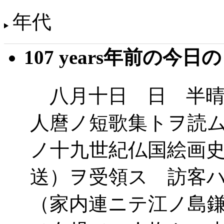
年代
107 years年前の今日
八月十日 日 半晴
人麿ノ短歌集トヲ読
ノ十九世紀仏国絵画
送）ヲ受領ス 訪客
（家内連ニテ江ノ島