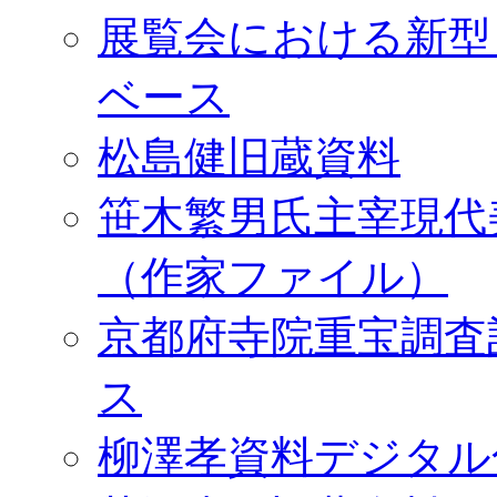
展覧会における新型
ベース
松島健旧蔵資料
笹木繁男氏主宰現代
（作家ファイル）
京都府寺院重宝調査
ス
柳澤孝資料デジタル