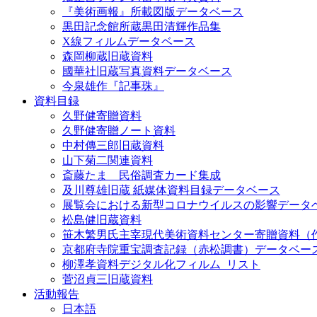
『美術画報』所載図版データベース
黒田記念館所蔵黒田清輝作品集
X線フィルムデータベース
森岡柳蔵旧蔵資料
國華社旧蔵写真資料データベース
今泉雄作『記事珠』
資料目録
久野健寄贈資料
久野健寄贈ノート資料
中村傳三郎旧蔵資料
山下菊二関連資料
斎藤たま 民俗調査カード集成
及川尊雄旧蔵 紙媒体資料目録データベース
展覧会における新型コロナウイルスの影響データ
松島健旧蔵資料
笹木繁男氏主宰現代美術資料センター寄贈資料（
京都府寺院重宝調査記録（赤松調書）データベー
柳澤孝資料デジタル化フィルム_リスト
菅沼貞三旧蔵資料
活動報告
日本語