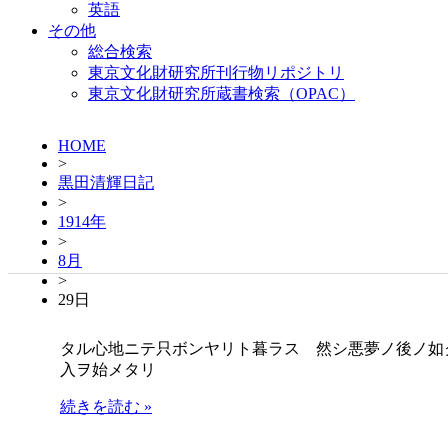
英語
その他
総合検索
東京文化財研究所刊行物リポジトリ
東京文化財研究所蔵書検索（OPAC）
HOME
>
黒田清輝日記
>
1914年
>
8月
>
29日
タル心地ニテ只ボンヤリト暮ラス 然シ悪夢ノ後ノ如ク過去未
入ヲ始メタリ
続きを読む »