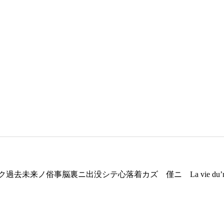
来ノ俗事脳裏ニ出没シテ心落着カズ 僅ニ La vie du’ne