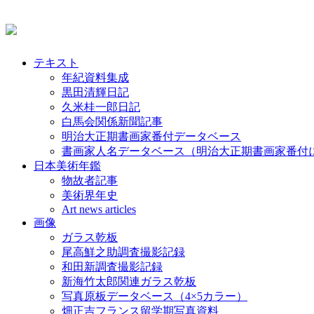
テキスト
年紀資料集成
黒田清輝日記
久米桂一郎日記
白馬会関係新聞記事
明治大正期書画家番付データベース
書画家人名データベース（明治大正期書画家番付
日本美術年鑑
物故者記事
美術界年史
Art news articles
画像
ガラス乾板
尾高鮮之助調査撮影記録
和田新調査撮影記録
新海竹太郎関連ガラス乾板
写真原板データベース（4×5カラー）
畑正吉フランス留学期写真資料