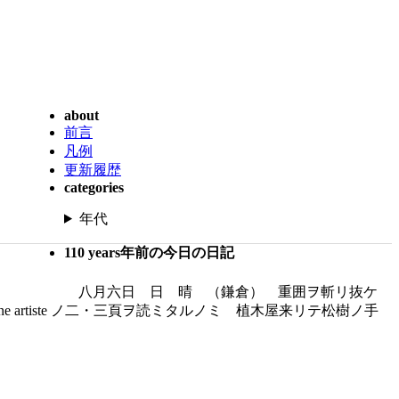
about
前言
凡例
更新履歴
categories
年代
110 years年前の今日の日記
八月六日 日 晴 （鎌倉） 重囲ヲ斬リ抜ケ
 artiste ノ二・三頁ヲ読ミタルノミ 植木屋来リテ松樹ノ手