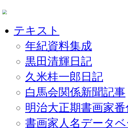
テキスト
年紀資料集成
黒田清輝日記
久米桂一郎日記
白馬会関係新聞記事
明治大正期書画家番
書画家人名データベ