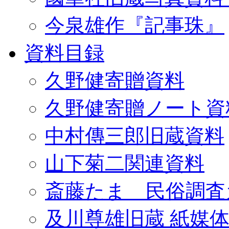
今泉雄作『記事珠』
資料目録
久野健寄贈資料
久野健寄贈ノート資
中村傳三郎旧蔵資料
山下菊二関連資料
斎藤たま 民俗調査
及川尊雄旧蔵 紙媒