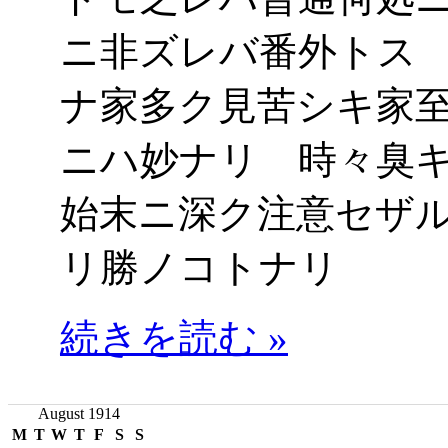
ニ非ズレバ番外トス
ナ家多ク見苦シキ家
ニハ妙ナリ 時々臭
始末ニ深ク注意セザ
リ勝ノコトナリ
続きを読む »
August 1914
M
T
W
T
F
S
S