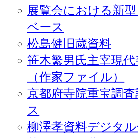
展覧会における新型
ベース
松島健旧蔵資料
笹木繁男氏主宰現代
（作家ファイル）
京都府寺院重宝調査
ス
柳澤孝資料デジタル