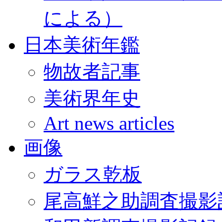
による）
日本美術年鑑
物故者記事
美術界年史
Art news articles
画像
ガラス乾板
尾高鮮之助調査撮影