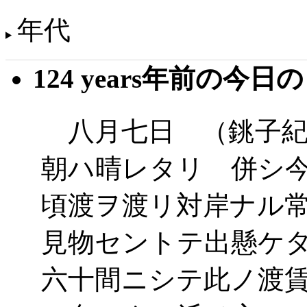
年代
124 years年前の今日
八月七日 （銚子紀
朝ハ晴レタリ 併シ
頃渡ヲ渡リ対岸ナル
見物セントテ出懸ケ
六十間ニシテ此ノ渡