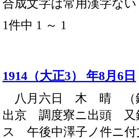
合成文字は常用漢字ない
1件中 1 ～ 1
1914（大正3） 年8月6日
八月六日 木 晴 （
出京 調度寮ニ出頭 又
ス 午後中澤子ノ件ニ付