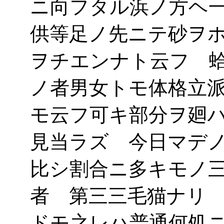
ニ向フタル浜ノ方ヘ
供等足ノ先ニテ砂ヲ
ヲチエンナト云フ 
ノ者男女トモ体格立
モ云フ可キ部分ヲ廻
見当ラズ 今日マデ
比シ割合ニ多キモノ
者 第三三毛猫ナリ
ドモ之レハ普通何処