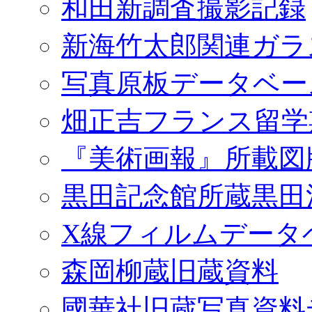
和田新調査撮影記録
新海竹太郎関連ガラ
写真原板データベー
畑正吉フランス留学
『美術画報』所載図
黒田記念館所蔵黒田
X線フィルムデータ
森岡柳蔵旧蔵資料
國華社旧蔵写真資料