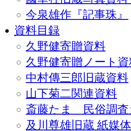
今泉雄作『記事珠』
資料目録
久野健寄贈資料
久野健寄贈ノート資
中村傳三郎旧蔵資料
山下菊二関連資料
斎藤たま 民俗調査
及川尊雄旧蔵 紙媒