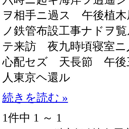
ヲ相手ニ過ス 午後植木
ノ鉄管布設工事ナドヲ覧
テ来訪 夜九時頃寝室ニ
心配セズ 天長節 午後
人東京ヘ還ル
続きを読む »
1件中 1 ～ 1