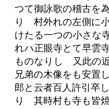
つて御詠歌の稽古を
り 村外れの左側に
けたる一つの小さな
れハ正眼寺とて早雲
ものなりし 又此の
兄弟の木像をも安置
郎と云者百人許引卒
り 其時村も寺も皆