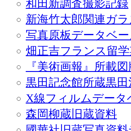
和田新調査撮影記録
新海竹太郎関連ガラ
写真原板データベー
畑正吉フランス留学
『美術画報』所載図
黒田記念館所蔵黒田
X線フィルムデータ
森岡柳蔵旧蔵資料
國華社旧蔵写真資料