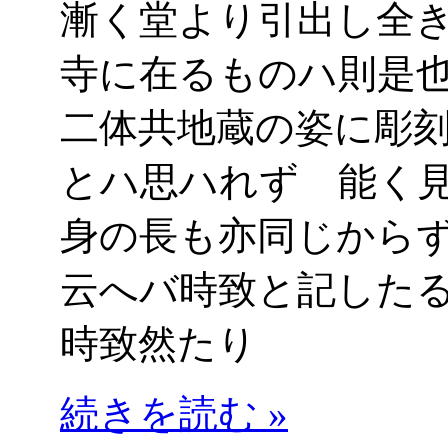
漸く堂より引出し全
寺に在るものハ則是
二体共地蔵の姿に彫
とハ思ハれず 能く
身の長も亦同じから
云へバ時致と記した
時致然たり
続きを読む »