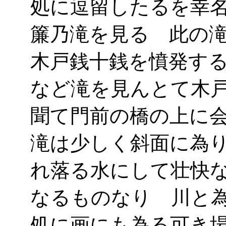
処に逗留したるを幸
簾乃滝を見る 此の
木戸銭十銭を憤発す
など滝を見んとて木
聞て門前の橋の上に
滝は少しく斜面に為
れ落る水にして壮快
なるものなり 川と
処に画にも為る可き