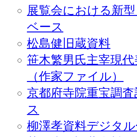
展覧会における新型
ベース
松島健旧蔵資料
笹木繁男氏主宰現代
（作家ファイル）
京都府寺院重宝調査
ス
柳澤孝資料デジタル