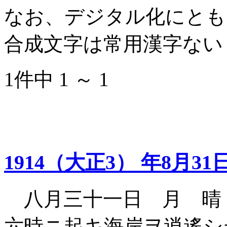
なお、デジタル化にとも
合成文字は常用漢字ない
1件中 1 ～ 1
1914（大正3） 年8月31
八月三十一日 月 晴
六時ニ起キ海岸ヲ逍遙シ