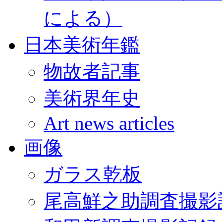
による）
日本美術年鑑
物故者記事
美術界年史
Art news articles
画像
ガラス乾板
尾高鮮之助調査撮影