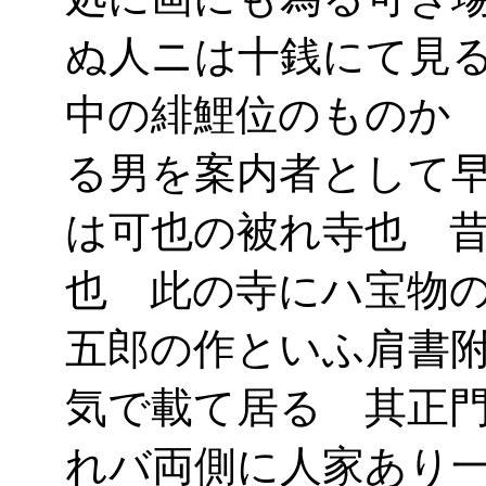
ぬ人ニは十銭にて見
中の緋鯉位のものか
る男を案内者として
は可也の被れ寺也 
也 此の寺にハ宝物
五郎の作といふ肩書
気で載て居る 其正
れバ両側に人家あり