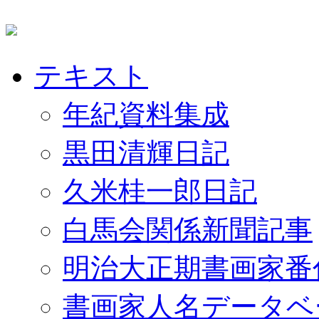
テキスト
年紀資料集成
黒田清輝日記
久米桂一郎日記
白馬会関係新聞記事
明治大正期書画家番
書画家人名データベ