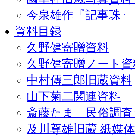
今泉雄作『記事珠』
資料目録
久野健寄贈資料
久野健寄贈ノート資
中村傳三郎旧蔵資料
山下菊二関連資料
斎藤たま 民俗調査
及川尊雄旧蔵 紙媒