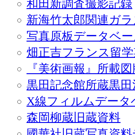
和田新調査撮影記録
新海竹太郎関連ガラ
写真原板データベー
畑正吉フランス留学
『美術画報』所載図
黒田記念館所蔵黒田
X線フィルムデータ
森岡柳蔵旧蔵資料
國華社旧蔵写真資料