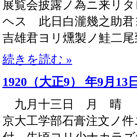
展覧会披露ノ為ニ来リタ
ヘス 此日白瀧幾之助君
吉雄君ヨリ燻製ノ鮭二尾
続きを読む »
1920（大正9） 年9月13
九月十三日 月 晴 
京大工学部石膏注文ノ件