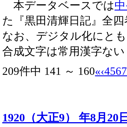
本データベースでは
中
た『黒田清輝日記』全四
なお、デジタル化にとも
合成文字は常用漢字ない
209件中 141 ～ 160
«
‹
4
5
6
7
1920（大正9） 年8月20