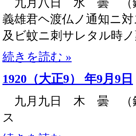
九月八日 水 曇 （
義雄君ヘ渡仏ノ通知ニ対
及ビ蚊ニ刺サレタル時ノ
続きを読む »
1920（大正9） 年9月9日
九月九日 木 曇 （
ス