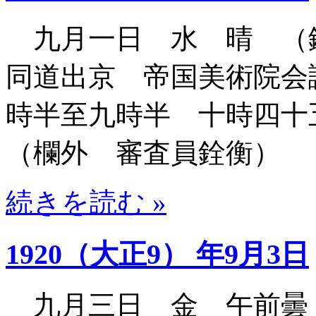
九月一日 水 晴 （
同道出京 帝国美術院会
時半至九時半 十時四
（欄外 審査員銓衡）
続きを読む »
1920（大正9） 年9月3日
九月三日 金 午前曇