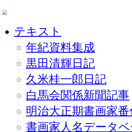
テキスト
年紀資料集成
黒田清輝日記
久米桂一郎日記
白馬会関係新聞記事
明治大正期書画家番
書画家人名データベ