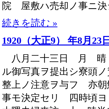
院 屋敷ハ売却ノ事ニ決
続きを読む »
1920（大正9） 年8月23
八月二十三日 月 晴
ル御写真ヲ提出シ寮頭ノ
整上ノ注意ヲ与フ 亦朝
事モ決定セリ 四時頃ヨ