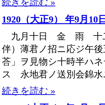
続きを読む »
1920（大正9） 年9月10
九月十日 金 雨 十
伴）薄君ノ招ニ応ジ午後
荅」ヲ見物シ十時半ハネ
ス 永地君ノ送別会錦水
続きを読む »