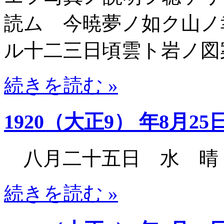
読ム 今暁夢ノ如ク山ノ
ル十二三日頃雲ト岩ノ図
続きを読む »
1920（大正9） 年8月25
八月二十五日 水 晴
続きを読む »