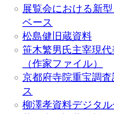
展覧会における新型
ベース
松島健旧蔵資料
笹木繁男氏主宰現代
（作家ファイル）
京都府寺院重宝調査
ス
柳澤孝資料デジタル