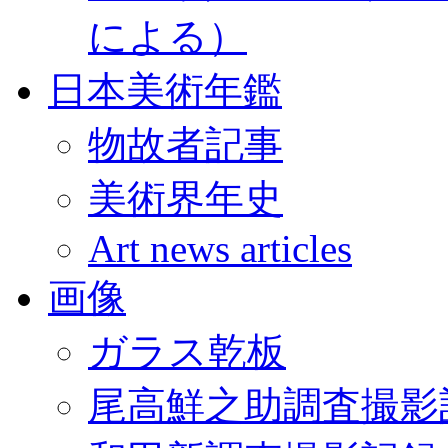
による）
日本美術年鑑
物故者記事
美術界年史
Art news articles
画像
ガラス乾板
尾高鮮之助調査撮影