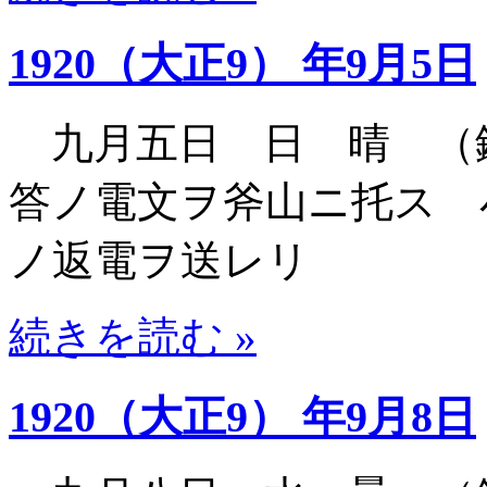
1920（大正9） 年9月5日
九月五日 日 晴 （
答ノ電文ヲ斧山ニ托ス 
ノ返電ヲ送レリ
続きを読む »
1920（大正9） 年9月8日