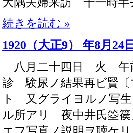
大隅夫婦来訪 十一時半
続きを読む »
1920（大正9） 年8月24
八月二十四日 火 午
診 験尿ノ結果再ビ賢〔
ト 又グライヨルノ写生
ル所アリ 夜中井氏箜篌
エフ写真ノ説明ヲ聴ケリ