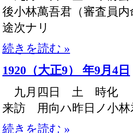
後小林萬吾君（審査員内
途次ナリ
続きを読む »
1920（大正9） 年9月4日
九月四日 土 時化 
来訪 用向ハ昨日ノ小林
続きを読む »