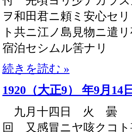
付 先頃ヨリ少ナカラズ
ヲ和田君ニ頼ミ安心セリ
ト共ニ江ノ島見物ニ遣リ
宿泊セシムル筈ナリ
続きを読む »
1920（大正9） 年9月14
九月十四日 火 曇 
回 又感冒ニヤ咳クコト