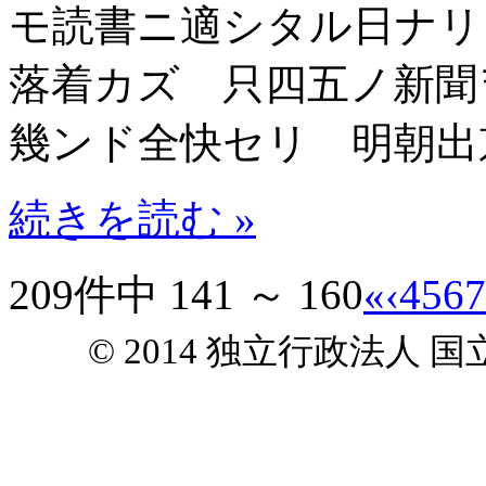
モ読書ニ適シタル日ナリ
落着カズ 只四五ノ新聞
幾ンド全快セリ 明朝出
続きを読む »
209件中 141 ～ 160
«
‹
4
5
6
7
© 2014 独立行政法人