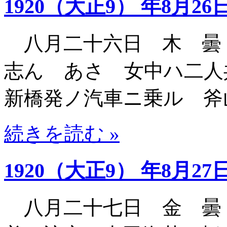
1920（大正9） 年8月26
八月二十六日 木 曇
志ん あさ 女中ハ二人
新橋発ノ汽車ニ乗ル 斧
続きを読む »
1920（大正9） 年8月27
八月二十七日 金 曇