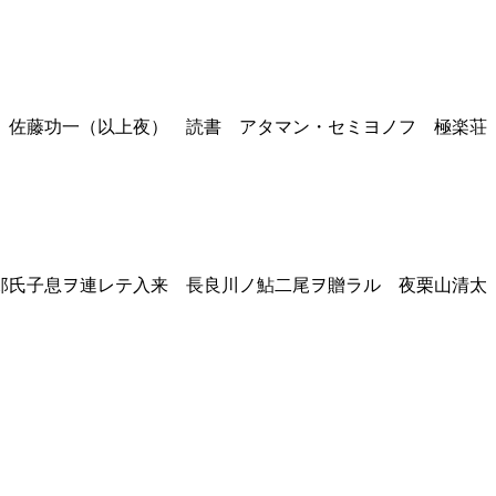
 佐藤功一（以上夜） 読書 アタマン・セミヨノフ 極楽荘
郎氏子息ヲ連レテ入来 長良川ノ鮎二尾ヲ贈ラル 夜栗山清太