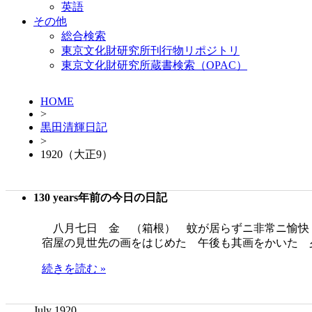
英語
その他
総合検索
東京文化財研究所刊行物リポジトリ
東京文化財研究所蔵書検索（OPAC）
HOME
>
黒田清輝日記
>
1920（大正9）
130 years年前の今日の日記
八月七日 金 （箱根） 蚊が居らずニ非常ニ愉快
宿屋の見世先の画をはじめた 午後も其画をかいた 
続きを読む »
July 1920