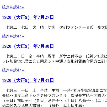
続きを読む »
1920（大正9） 年7月27日
七月二十七日 火 晴 訪客 夕刻フオンテーヌ氏 夜太田
続きを読む »
1920（大正9） 年7月30日
七月三十日 金 半晴 驟雨 所労ニ付不参 氏神ノ社殿ニ
ラレ加藤恒忠君ニ会ヒ同道シテ中通ノ支那雑貨商守尾方ニ到
続きを読む »
1920（大正9） 年7月31日
七月三十一日 土 半晴 午前十一時×零時半御写真部ニ
矢崎ハ印度土産トシテ更紗ヲ呉レタリ 端溪長方硯一面購入
（三日）前田子ヘ（九日）酒井子ヘ（十日）八條子ヘ（二十
品ニ関スル児島氏書簡） （欄外 母上様年忌）