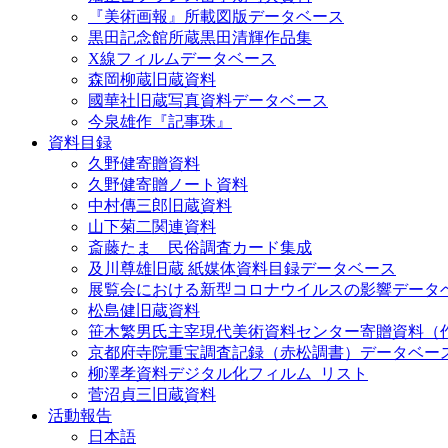
『美術画報』所載図版データベース
黒田記念館所蔵黒田清輝作品集
X線フィルムデータベース
森岡柳蔵旧蔵資料
國華社旧蔵写真資料データベース
今泉雄作『記事珠』
資料目録
久野健寄贈資料
久野健寄贈ノート資料
中村傳三郎旧蔵資料
山下菊二関連資料
斎藤たま 民俗調査カード集成
及川尊雄旧蔵 紙媒体資料目録データベース
展覧会における新型コロナウイルスの影響データ
松島健旧蔵資料
笹木繁男氏主宰現代美術資料センター寄贈資料（
京都府寺院重宝調査記録（赤松調書）データベー
柳澤孝資料デジタル化フィルム_リスト
菅沼貞三旧蔵資料
活動報告
日本語