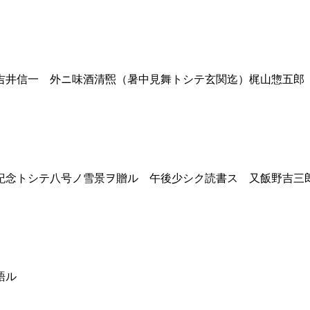
井信一 外ニ味酒清煕（暑中見舞トシテ玄関迄）梶山惣五郎
念トシテ八号ノ雪景ヲ贈ル 午後少シク読書ス 又飯野吉三
語ル