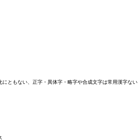
化にともない、正字・異体字・略字や合成文字は常用漢字ない
ス