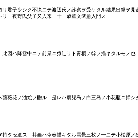
ヨリ君子少シク不快ニテ渡辺氏ノ診察ヲ受ケタル結果出発ヲ見
レリ 夜野氏父子又入来 十一歳童文武愈入門ス
此図ハ降雪中ニテ前景ニ猿辷リト青桐ノ幹ヲ描キタルモノ也
薔薇花ノ油絵ヲ贈ル 是レハ鹿児島ノ白三島ノ小花瓶ニ挿シ
持タセ遣ス 其画ハ今春描キタル雪景三枚ノ一ニテ小松原ノ