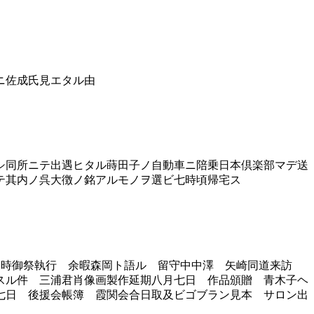
ニ佐成氏見エタル由
シ同所ニテ出遇ヒタル蒔田子ノ自動車ニ陪乗日本倶楽部マデ送
テ其内ノ呉大徴ノ銘アルモノヲ選ビ七時頃帰宅ス
三時御祭執行 余暇森岡ト語ル 留守中中澤 矢崎同道来訪
スル件 三浦君肖像画製作延期八月七日 作品頒贈 青木子ヘ
七日 後援会帳簿 霞関会合日取及ビゴブラン見本 サロン出