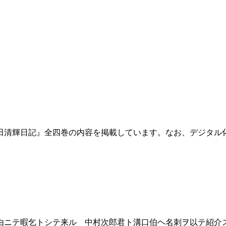
田清輝日記』全四巻の内容を掲載しています。なお、デジタル
ニテ暇乞トシテ来ル 中村次郎君ト溝口伯ヘ名刺ヲ以テ紹介