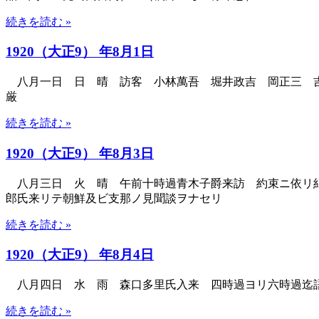
続きを読む »
1920（大正9） 年8月1日
八月一日 日 晴 訪客 小林萬吾 堀井政吉 岡正三 吉
厳
続きを読む »
1920（大正9） 年8月3日
八月三日 火 晴 午前十時過青木子爵来訪 約束ニ依リ紀
郎氏来リテ朝鮮及ビ支那ノ見聞談ヲナセリ
続きを読む »
1920（大正9） 年8月4日
八月四日 水 雨 森口多里氏入来 四時過ヨリ六時過迄
続きを読む »