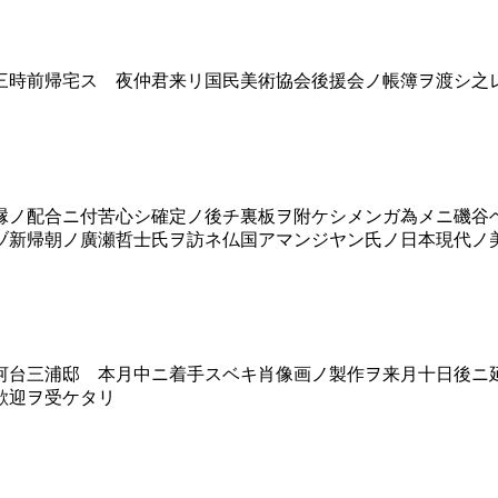
時前帰宅ス 夜仲君来リ国民美術協会後援会ノ帳簿ヲ渡シ之
ノ配合ニ付苦心シ確定ノ後チ裏板ヲ附ケシメンガ為メニ磯谷
ヅ新帰朝ノ廣瀬哲士氏ヲ訪ネ仏国アマンジヤン氏ノ日本現代ノ
台三浦邸 本月中ニ着手スベキ肖像画ノ製作ヲ来月十日後ニ
歓迎ヲ受ケタリ