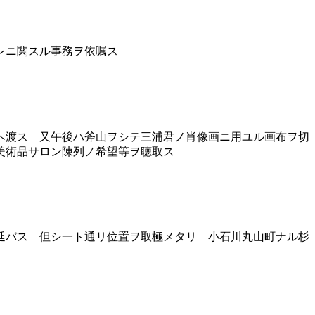
レニ関スル事務ヲ依嘱ス
ヘ渡ス 又午後ハ斧山ヲシテ三浦君ノ肖像画ニ用ユル画布ヲ切
美術品サロン陳列ノ希望等ヲ聴取ス
延バス 但シ一ト通リ位置ヲ取極メタリ 小石川丸山町ナル杉