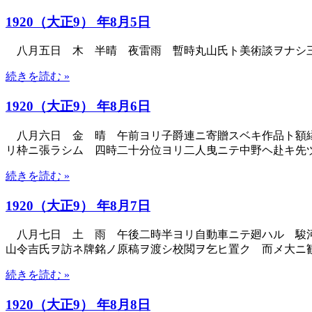
1920（大正9） 年8月5日
八月五日 木 半晴 夜雷雨 暫時丸山氏ト美術談ヲナシ三
続きを読む »
1920（大正9） 年8月6日
八月六日 金 晴 午前ヨリ子爵連ニ寄贈スベキ作品ト額縁
リ枠ニ張ラシム 四時二十分位ヨリ二人曳ニテ中野ヘ赴キ先
続きを読む »
1920（大正9） 年8月7日
八月七日 土 雨 午後二時半ヨリ自動車ニテ廻ハル 駿河
山令吉氏ヲ訪ネ牌銘ノ原稿ヲ渡シ校閲ヲ乞ヒ置ク 而メ大ニ
続きを読む »
1920（大正9） 年8月8日