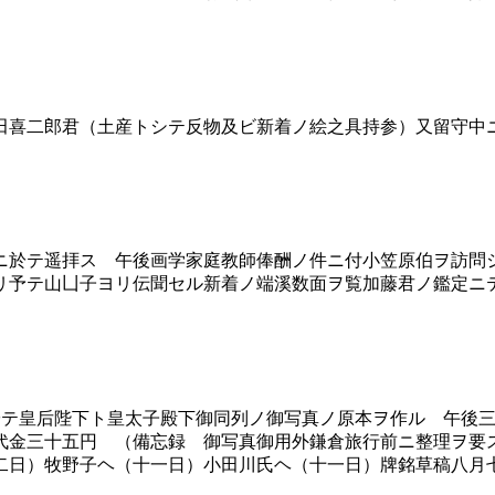
喜二郎君（土産トシテ反物及ビ新着ノ絵之具持参）又留守中
於テ遥拝ス 午後画学家庭教師俸酬ノ件ニ付小笠原伯ヲ訪問
リ予テ山凵子ヨリ伝聞セル新着ノ端溪数面ヲ覧加藤君ノ鑑定ニ
於テ皇后陛下ト皇太子殿下御同列ノ御写真ノ原本ヲ作ル 午後
代金三十五円 （備忘録 御写真御用外鎌倉旅行前ニ整理ヲ要
二日）牧野子ヘ（十一日）小田川氏ヘ（十一日）牌銘草稿八月