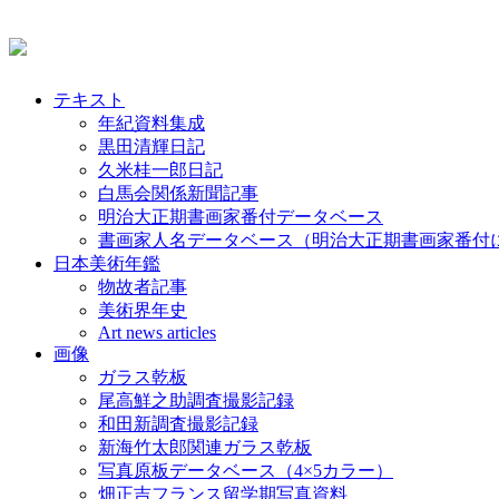
テキスト
年紀資料集成
黒田清輝日記
久米桂一郎日記
白馬会関係新聞記事
明治大正期書画家番付データベース
書画家人名データベース（明治大正期書画家番付
日本美術年鑑
物故者記事
美術界年史
Art news articles
画像
ガラス乾板
尾高鮮之助調査撮影記録
和田新調査撮影記録
新海竹太郎関連ガラス乾板
写真原板データベース（4×5カラー）
畑正吉フランス留学期写真資料