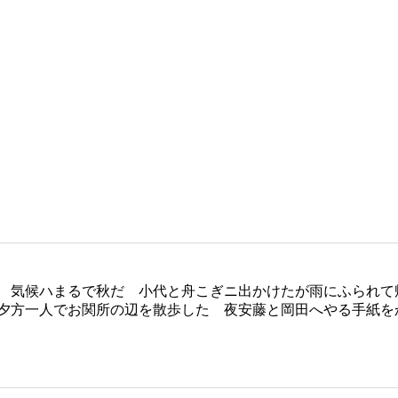
 気候ハまるで秋だ 小代と舟こぎニ出かけたが雨にふられて
夕方一人でお関所の辺を散歩した 夜安藤と岡田へやる手紙を