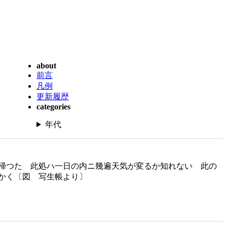
about
前言
凡例
更新履歴
categories
年代
帰つた 此処ハ一日の内ニ幾遍天気が変るか知れない 此の
かく〔図 写生帳より〕