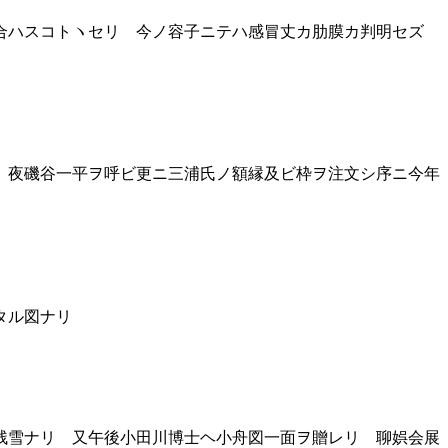
合ハスコトヽセリ 今ノ容子ニテハ感冒丈カ肋膜カ判明セズ
 夜磯谷一平ヲ呼ビ更ニ三浦氏ノ額縁及ビ枠ヲ注文シ序ニ今年
タル図ナリ
残雪ナリ 又午後小田川博士ヘ小舟図一面ヲ贈レリ 聊娯会展