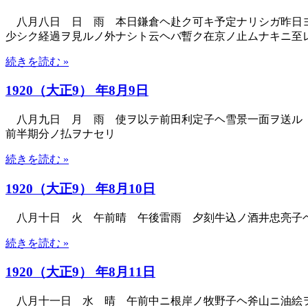
八月八日 日 雨 本日鎌倉ヘ赴ク可キ予定ナリシガ昨日
少シク経過ヲ見ルノ外ナシト云ヘバ暫ク在京ノ止ムナキニ至
続きを読む »
1920（大正9） 年8月9日
八月九日 月 雨 使ヲ以テ前田利定子ヘ雪景一面ヲ送ル 
前半期分ノ払ヲナセリ
続きを読む »
1920（大正9） 年8月10日
八月十日 火 午前晴 午後雷雨 夕刻牛込ノ酒井忠亮子ヘ
続きを読む »
1920（大正9） 年8月11日
八月十一日 水 晴 午前中ニ根岸ノ牧野子ヘ斧山ニ油絵ヲ