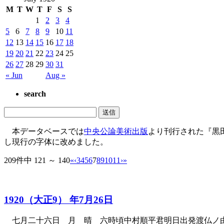
M
T
W
T
F
S
S
1
2
3
4
5
6
7
8
9
10
11
12
13
14
15
16
17
18
19
20
21
22
23
24
25
26
27
28
29
30
31
« Jun
Aug »
search
本データベースでは
中央公論美術出版
より刊行された『黒
し現行の字体に改めました。
209件中 121 ～ 140
«
‹
3
4
5
6
7
8
9
10
11
›
»
1920（大正9） 年7月26日
七月二十六日 月 晴 六時頃中村順平君明日出発渡仏ノ由