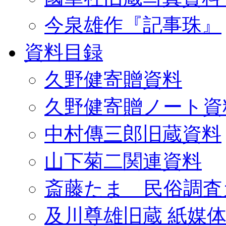
今泉雄作『記事珠』
資料目録
久野健寄贈資料
久野健寄贈ノート資
中村傳三郎旧蔵資料
山下菊二関連資料
斎藤たま 民俗調査
及川尊雄旧蔵 紙媒