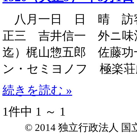
八月一日 日 晴 訪
正三 吉井信一 外ニ味
迄）梶山惣五郎 佐藤功
ン・セミヨノフ 極楽荘
続きを読む »
1件中 1 ～ 1
© 2014 独立行政法人