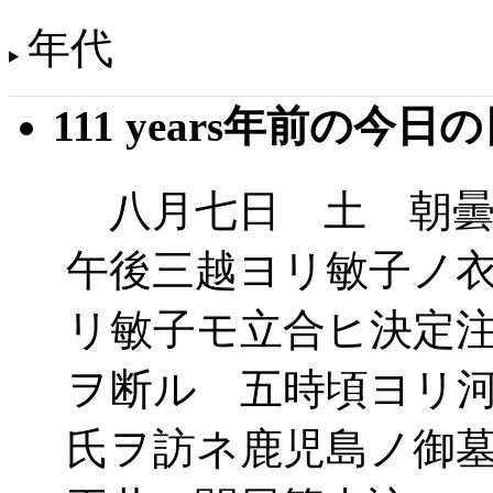
年代
111 years年前の今日
八月七日 土 朝曇
午後三越ヨリ敏子ノ
リ敏子モ立合ヒ決定
ヲ断ル 五時頃ヨリ
氏ヲ訪ネ鹿児島ノ御