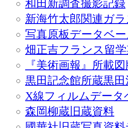
和田新調査撮影記録
新海竹太郎関連ガラ
写真原板データベー
畑正吉フランス留学
『美術画報』所載図
黒田記念館所蔵黒田
X線フィルムデータ
森岡柳蔵旧蔵資料
國華社旧蔵写真資料