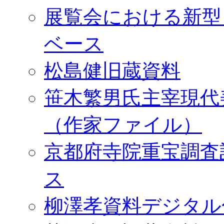
展覧会における新型
ベース
松島健旧蔵資料
笹木繁男氏主宰現代
（作家ファイル）
京都府寺院重宝調査
ス
柳澤孝資料デジタル