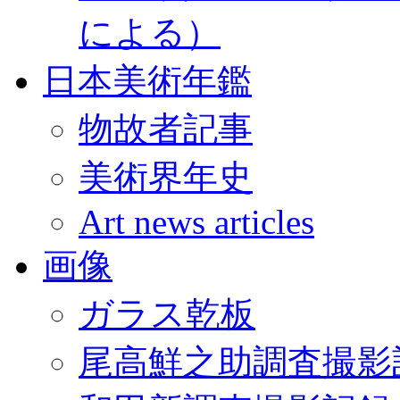
による）
日本美術年鑑
物故者記事
美術界年史
Art news articles
画像
ガラス乾板
尾高鮮之助調査撮影