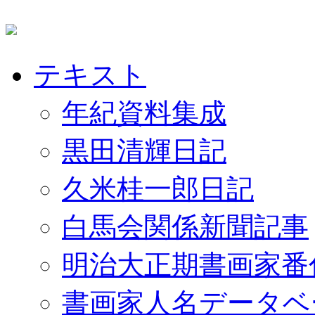
テキスト
年紀資料集成
黒田清輝日記
久米桂一郎日記
白馬会関係新聞記事
明治大正期書画家番
書画家人名データベ