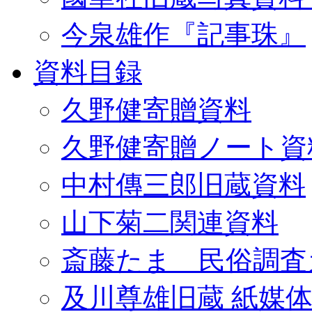
今泉雄作『記事珠』
資料目録
久野健寄贈資料
久野健寄贈ノート資
中村傳三郎旧蔵資料
山下菊二関連資料
斎藤たま 民俗調査
及川尊雄旧蔵 紙媒