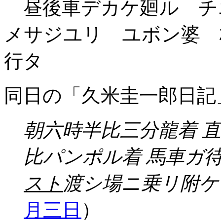
昼後車デカケ廻ル チ
メサジユリ ユボン婆 
行タ
同日の「久米圭一郎日記
朝六時半比三分龍着 
比パンポル着 馬車ガ
スト
渡シ場ニ乗リ附ケ
月三日
）