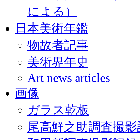
による）
日本美術年鑑
物故者記事
美術界年史
Art news articles
画像
ガラス乾板
尾高鮮之助調査撮影