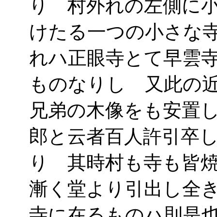
り 村外れの左側に
けたる一つの小さな
れハ正眼寺とて早雲
ものなりし 又此の
兄弟の木像をも安置
郎と云者百人許引卒
り 其時村も寺も皆
漸く堂より引出し全
寺に在るものハ則是