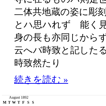
二体共地蔵の姿に彫
とハ思ハれず 能く
身の長も亦同じから
云へバ時致と記した
時致然たり
続きを読む »
August 1892
M
T
W
T
F
S
S