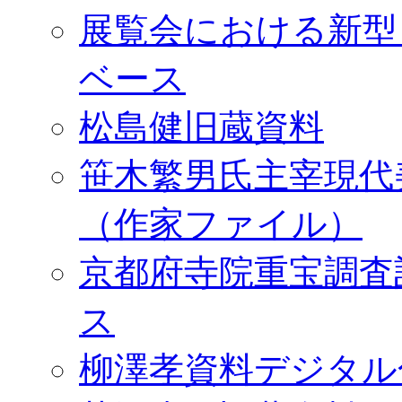
展覧会における新型
ベース
松島健旧蔵資料
笹木繁男氏主宰現代
（作家ファイル）
京都府寺院重宝調査
ス
柳澤孝資料デジタル