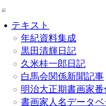
テキスト
年紀資料集成
黒田清輝日記
久米桂一郎日記
白馬会関係新聞記事
明治大正期書画家番
書画家人名データベ