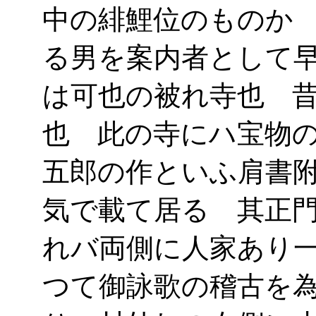
中の緋鯉位のものか
る男を案内者として
は可也の被れ寺也 
也 此の寺にハ宝物
五郎の作といふ肩書
気で載て居る 其正
れバ両側に人家あり
つて御詠歌の稽古を