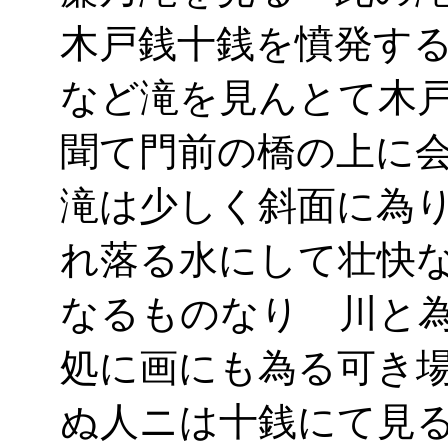
木戸銭十銭を憤発す
など滝を見んとて木
聞て門前の橋の上に
滝は少しく斜面に為
れ落る水にして壮快
なるものなり 川と
処に画にも為る可き
ぬ人ニは十銭にて見