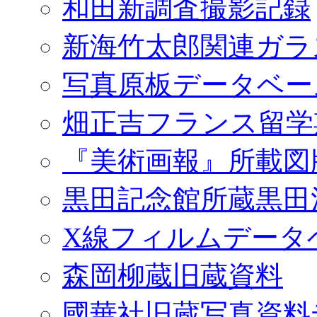
和田新調査撮影記録
新海竹太郎関連ガラ
写真原板データベー
畑正吉フランス留学
『美術画報』所載図
黒田記念館所蔵黒田
X線フィルムデータ
森岡柳蔵旧蔵資料
國華社旧蔵写真資料