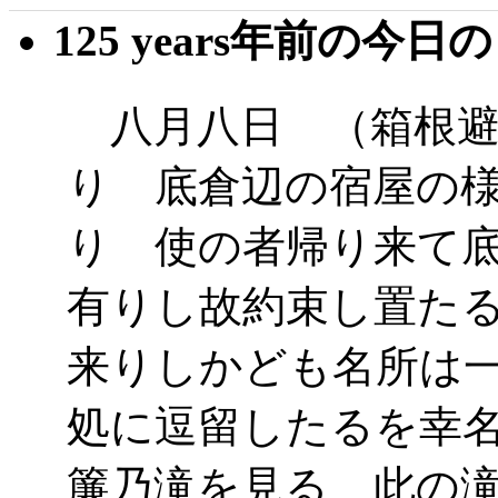
125 years年前の今日
八月八日 （箱根避
り 底倉辺の宿屋の
り 使の者帰り来て
有りし故約束し置た
来りしかども名所は
処に逗留したるを幸
簾乃滝を見る 此の