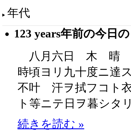
年代
123 years年前の今日
八月六日 木 晴 
時頃ヨリ九十度ニ達
不叶 汗ヲ拭フコト
ト等ニテ日ヲ暮シタ
続きを読む »