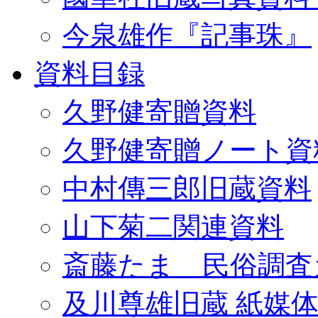
今泉雄作『記事珠』
資料目録
久野健寄贈資料
久野健寄贈ノート資
中村傳三郎旧蔵資料
山下菊二関連資料
斎藤たま 民俗調査
及川尊雄旧蔵 紙媒