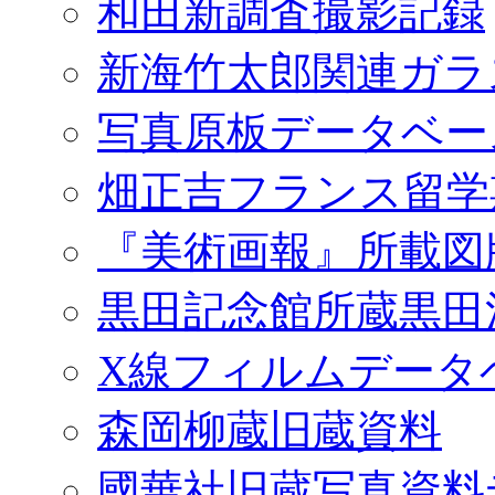
和田新調査撮影記録
新海竹太郎関連ガラ
写真原板データベー
畑正吉フランス留学
『美術画報』所載図
黒田記念館所蔵黒田
X線フィルムデータ
森岡柳蔵旧蔵資料
國華社旧蔵写真資料