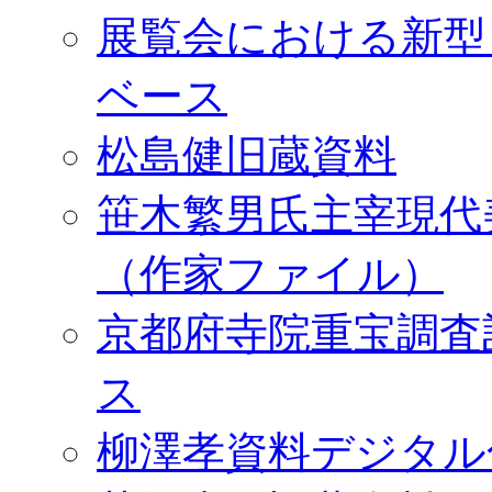
展覧会における新型
ベース
松島健旧蔵資料
笹木繁男氏主宰現代
（作家ファイル）
京都府寺院重宝調査
ス
柳澤孝資料デジタル