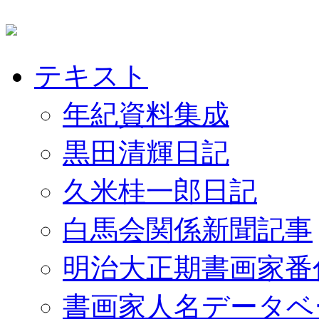
テキスト
年紀資料集成
黒田清輝日記
久米桂一郎日記
白馬会関係新聞記事
明治大正期書画家番
書画家人名データベ