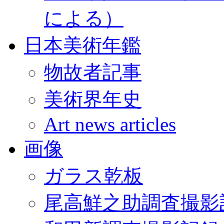
による）
日本美術年鑑
物故者記事
美術界年史
Art news articles
画像
ガラス乾板
尾高鮮之助調査撮影