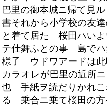
巴里の御本城ニ帰て見ル
書それから小学校の友達
と着て居た 桜田ハいよ
テ仕舞ふとの事 島でハ
様子 ウドワアードは此
カラオレが巴里の近所ニ
也 手紙ヲ読だりかれこ
る 乗合ニ乗て桜田の方