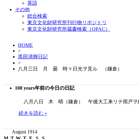
英語
その他
総合検索
東京文化財研究所刊行物リポジトリ
東京文化財研究所蔵書検索（OPAC）
HOME
>
黒田清輝日記
>
八月三日 月 曇 時々日光ヲ見ル （鎌倉）
108 years年前の今日の日記
八月八日 木 晴（鎌倉） 午後大工来リテ雨戸ヲ
続きを読む »
August 1914
M
T
W
T
F
S
S