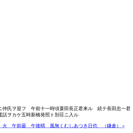
仲氏ヲ迎フ 午前十一時頃蓑田長正君来ル 続テ長田忠一君
電話ヲカケ五時新橋発照ト別荘ニ入ル
 火 午前曇 午後晴 風無くむしあつき日也 （鎌倉） »