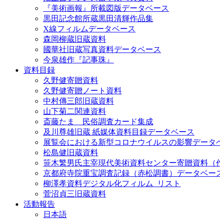
『美術画報』所載図版データベース
黒田記念館所蔵黒田清輝作品集
X線フィルムデータベース
森岡柳蔵旧蔵資料
國華社旧蔵写真資料データベース
今泉雄作『記事珠』
資料目録
久野健寄贈資料
久野健寄贈ノート資料
中村傳三郎旧蔵資料
山下菊二関連資料
斎藤たま 民俗調査カード集成
及川尊雄旧蔵 紙媒体資料目録データベース
展覧会における新型コロナウイルスの影響データ
松島健旧蔵資料
笹木繁男氏主宰現代美術資料センター寄贈資料（
京都府寺院重宝調査記録（赤松調書）データベー
柳澤孝資料デジタル化フィルム_リスト
菅沼貞三旧蔵資料
活動報告
日本語