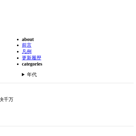
about
前言
凡例
更新履歴
categories
年代
快千万