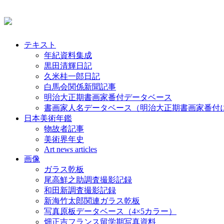
テキスト
年紀資料集成
黒田清輝日記
久米桂一郎日記
白馬会関係新聞記事
明治大正期書画家番付データベース
書画家人名データベース（明治大正期書画家番付
日本美術年鑑
物故者記事
美術界年史
Art news articles
画像
ガラス乾板
尾高鮮之助調査撮影記録
和田新調査撮影記録
新海竹太郎関連ガラス乾板
写真原板データベース（4×5カラー）
畑正吉フランス留学期写真資料