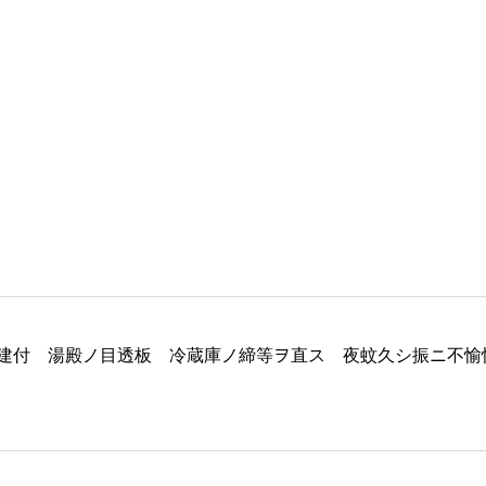
建付 湯殿ノ目透板 冷蔵庫ノ締等ヲ直ス 夜蚊久シ振ニ不愉