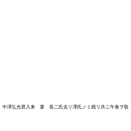
 中澤弘光君入来 蓑 長二氏去リ澤氏ノミ残リ共ニ午食ヲ取