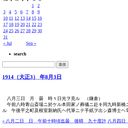
1
2
3
4
5
6
7
8
9
10
11
12
13
14
15
16
17
18
19
20
21
22
23
24
25
26
27
28
29
30
31
« Jul
Sep »
search
1914（大正3） 年8月3日
八月三日 月 曇 時々日光ヲ見ル （鎌倉）
午前八時青山斎場ニ於ケル本田家ノ葬儀ニ赴キ同九時新橋ニ
ル 午後平之町及根室新納氏ヘ代筆ニテ手紙ヲ出シ森博士ヘ
« 八月二日 日 午前十時頃迄曇 後晴 九十度許
八月四日