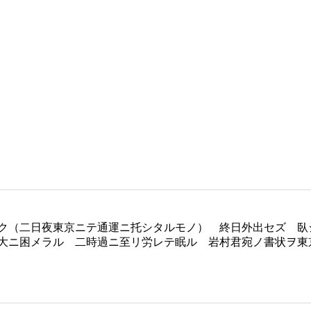
ク（二日夜東京ニテ通運ニ托シタルモノ） 終日外出セズ 臥
大ニ困メラル 二時過ニ至リ労レテ眠ル 岩村君宛ノ書状ヲ東