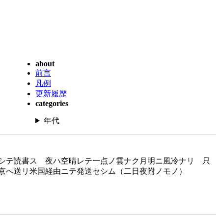
about
前言
凡例
更新履歴
categories
年代
シテ読書ス 夜ハ空晴レテ一点ノ雲ナク月明ニ風冷ナリ 只
京へ送リ米国経由ニテ発送セシム（二日夜附ノモノ）