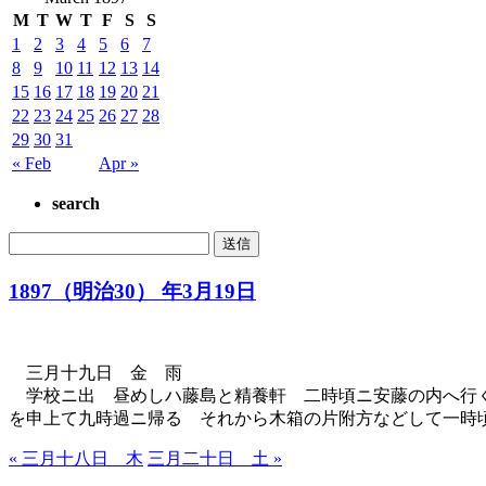
M
T
W
T
F
S
S
1
2
3
4
5
6
7
8
9
10
11
12
13
14
15
16
17
18
19
20
21
22
23
24
25
26
27
28
29
30
31
« Feb
Apr »
search
1897（明治30） 年3月19日
三月十九日 金 雨
学校ニ出 昼めしハ藤島と精養軒 二時頃ニ安藤の内へ行く
を申上て九時過ニ帰る それから木箱の片附方などして一時
« 三月十八日 木
三月二十日 土 »