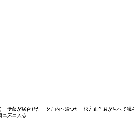
 伊藤が居合せた 夕方内へ帰つた 松方正作君が見へて議
頃ニ床ニ入る