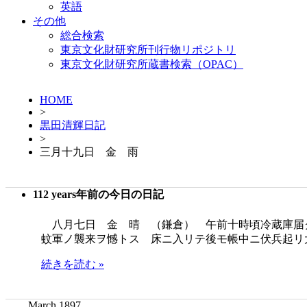
英語
その他
総合検索
東京文化財研究所刊行物リポジトリ
東京文化財研究所蔵書検索（OPAC）
HOME
>
黒田清輝日記
>
三月十九日 金 雨
112 years年前の今日の日記
八月七日 金 晴 （鎌倉） 午前十時頃冷蔵庫届
蚊軍ノ襲来ヲ憾トス 床ニ入リテ後モ帳中ニ伏兵起リ
続きを読む »
March 1897