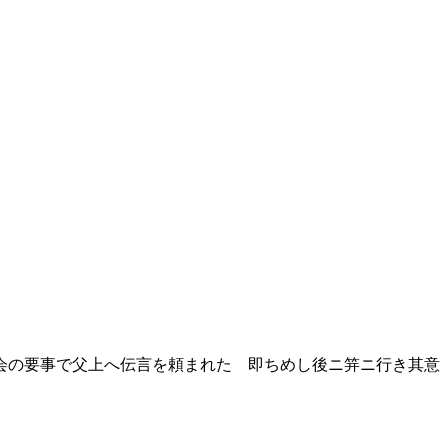
会の要事で父上へ伝言を頼まれた 即ちめし後ニ笄ニ行き其意