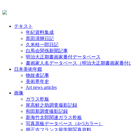
テキスト
年紀資料集成
黒田清輝日記
久米桂一郎日記
白馬会関係新聞記事
明治大正期書画家番付データベース
書画家人名データベース（明治大正期書画家番付
日本美術年鑑
物故者記事
美術界年史
Art news articles
画像
ガラス乾板
尾高鮮之助調査撮影記録
和田新調査撮影記録
新海竹太郎関連ガラス乾板
写真原板データベース（4×5カラー）
畑正吉フランス留学期写真資料