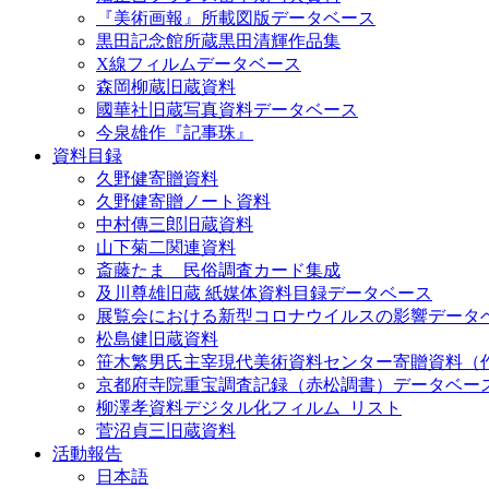
『美術画報』所載図版データベース
黒田記念館所蔵黒田清輝作品集
X線フィルムデータベース
森岡柳蔵旧蔵資料
國華社旧蔵写真資料データベース
今泉雄作『記事珠』
資料目録
久野健寄贈資料
久野健寄贈ノート資料
中村傳三郎旧蔵資料
山下菊二関連資料
斎藤たま 民俗調査カード集成
及川尊雄旧蔵 紙媒体資料目録データベース
展覧会における新型コロナウイルスの影響データ
松島健旧蔵資料
笹木繁男氏主宰現代美術資料センター寄贈資料（
京都府寺院重宝調査記録（赤松調書）データベー
柳澤孝資料デジタル化フィルム_リスト
菅沼貞三旧蔵資料
活動報告
日本語