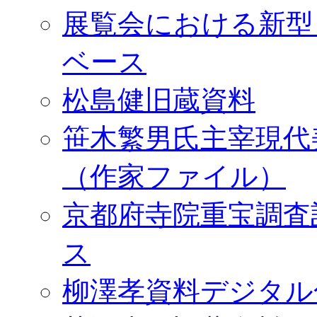
展覧会における新型
ベース
松島健旧蔵資料
笹木繁男氏主宰現代
（作家ファイル）
京都府寺院重宝調査
ス
柳澤孝資料デジタル