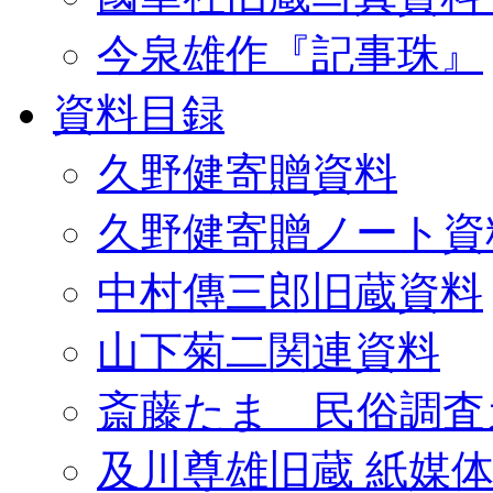
今泉雄作『記事珠』
資料目録
久野健寄贈資料
久野健寄贈ノート資
中村傳三郎旧蔵資料
山下菊二関連資料
斎藤たま 民俗調査
及川尊雄旧蔵 紙媒