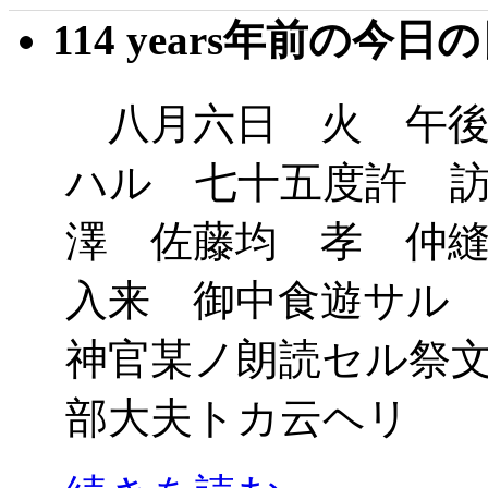
114 years年前の今日
八月六日 火 午後
ハル 七十五度許 
澤 佐藤均 孝 仲
入来 御中食遊サル
神官某ノ朗読セル祭
部大夫トカ云ヘリ