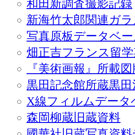
和田新調査撮影記録
新海竹太郎関連ガラ
写真原板データベー
畑正吉フランス留学
『美術画報』所載図
黒田記念館所蔵黒田
X線フィルムデータ
森岡柳蔵旧蔵資料
國華社旧蔵写真資料