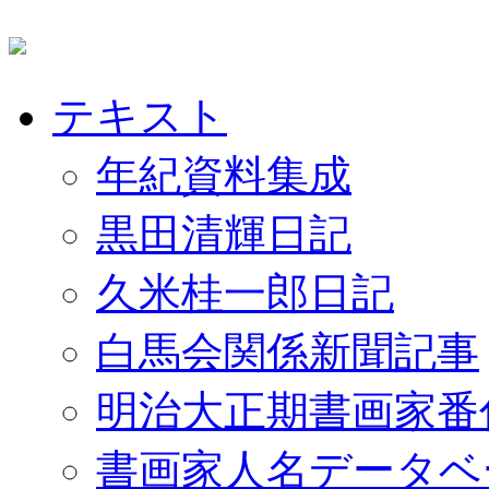
テキスト
年紀資料集成
黒田清輝日記
久米桂一郎日記
白馬会関係新聞記事
明治大正期書画家番
書画家人名データベ