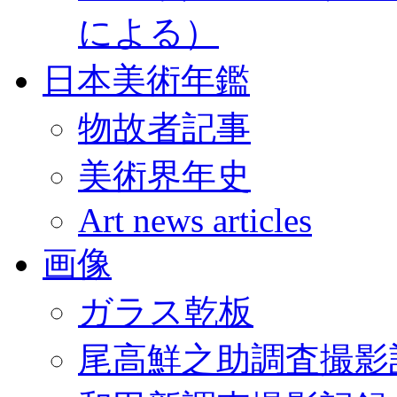
による）
日本美術年鑑
物故者記事
美術界年史
Art news articles
画像
ガラス乾板
尾高鮮之助調査撮影