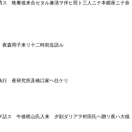
済ス 晩餐後来合セタル兼清ヲ伴ヒ照ト三人ニテ本郷座ニテ奈
 夜森岡子来リ十二時前迄語ル
執行 夜研究所及橋口家ヘ往ケリ
ヲ話ス 午後梶山氏入来 夕刻ダリアヲ村田氏ヘ贈リ夜ハ大槻