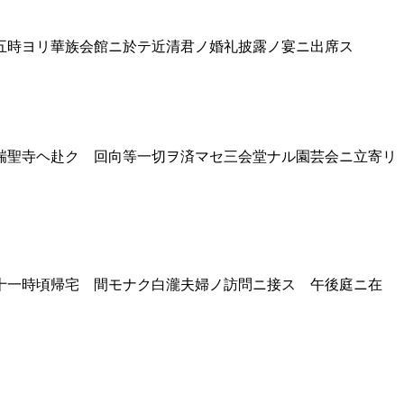
五時ヨリ華族会館ニ於テ近清君ノ婚礼披露ノ宴ニ出席ス
瑞聖寺ヘ赴ク 回向等一切ヲ済マセ三会堂ナル園芸会ニ立寄リ
十一時頃帰宅 間モナク白瀧夫婦ノ訪問ニ接ス 午後庭ニ在