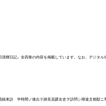
田清輝日記』全四巻の内容を掲載しています。なお、デジタル
鑄来訪 半時間ノ後出テ跡見花蹊女史ヲ訪問シ帰途文相邸ニ