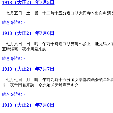
1913（大正2） 年7月5日
七月五日 土 曇 十二時十五分過ヨリ大円寺ヘ出向キ清長
続きを読む »
1913（大正2） 年7月6日
七月六日 日 晴 午前十時過ヨリ笄町ヘ参上 鹿児島ノ養
五時帰宅 夜小川君来訪
続きを読む »
1913（大正2） 年7月7日
七月七日 月 晴 午前九時十五分頃女学部図画会議ニ出席
リ 夜千田君来訪 今夕始メテ蝉声ヲキク
続きを読む »
1913（大正2） 年7月8日