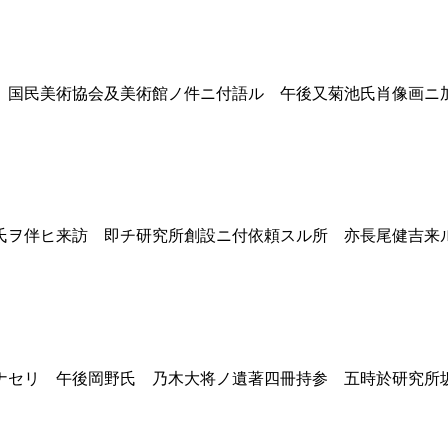
国民美術協会及美術館ノ件ニ付語ル 午後又菊池氏肖像画ニ
ヲ伴ヒ来訪 即チ研究所創設ニ付依頼スル所 亦長尾健吉来
セリ 午後岡野氏 乃木大将ノ遺著四冊持参 五時於研究所