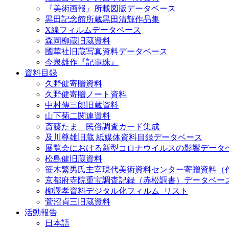
『美術画報』所載図版データベース
黒田記念館所蔵黒田清輝作品集
X線フィルムデータベース
森岡柳蔵旧蔵資料
國華社旧蔵写真資料データベース
今泉雄作『記事珠』
資料目録
久野健寄贈資料
久野健寄贈ノート資料
中村傳三郎旧蔵資料
山下菊二関連資料
斎藤たま 民俗調査カード集成
及川尊雄旧蔵 紙媒体資料目録データベース
展覧会における新型コロナウイルスの影響データ
松島健旧蔵資料
笹木繁男氏主宰現代美術資料センター寄贈資料（
京都府寺院重宝調査記録（赤松調書）データベー
柳澤孝資料デジタル化フィルム_リスト
菅沼貞三旧蔵資料
活動報告
日本語