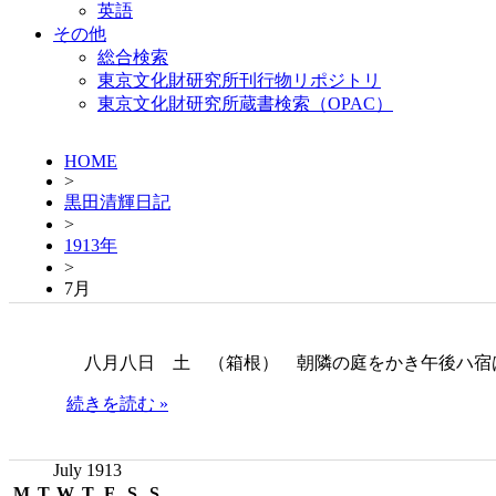
英語
その他
総合検索
東京文化財研究所刊行物リポジトリ
東京文化財研究所蔵書検索（OPAC）
HOME
>
黒田清輝日記
>
1913年
>
7月
八月八日 土 （箱根） 朝隣の庭をかき午後ハ宿
続きを読む »
July 1913
M
T
W
T
F
S
S