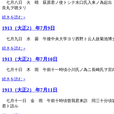
七月八日 火 晴 荻原君ノ使トシテ水口氏入来ノ為起出 
良丸ヲ聴タリ
続きを読む »
1913（大正2） 年7月9日
七月九日 水 曇 午後中央大学ヨリ西野ト云人故菊池博士
続きを読む »
1913（大正2） 年7月10日
七月十日 木 雨 午前十一時頃小川氏ノ為ニ長崎氏ヲ宮内
続きを読む »
1913（大正2） 年7月11日
七月十一日 金 雨 午前十時頃曾我君来訪 同三十分頃坂
君ト語ル