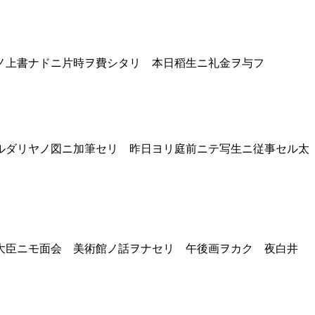
ノ上書ナドニ片時ヲ費シタリ 本日稻生ニ礼金ヲ与フ
ルダリヤノ図ニ加筆セリ 昨日ヨリ庭前ニテ写生ニ従事セル太
大臣ニモ面会 美術館ノ話ヲナセリ 午後画ヲカク 夜白井