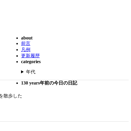
about
前言
凡例
更新履歴
categories
年代
130 years年前の今日の日記
を散歩した