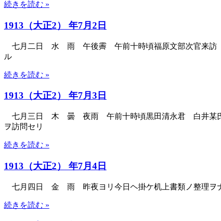
続きを読む »
1913（大正2） 年7月2日
七月二日 水 雨 午後霽 午前十時頃福原文部次官来訪 
ル
続きを読む »
1913（大正2） 年7月3日
七月三日 木 曇 夜雨 午前十時頃黒田清永君 白井某氏
ヲ訪問セリ
続きを読む »
1913（大正2） 年7月4日
七月四日 金 雨 昨夜ヨリ今日ヘ掛ケ机上書類ノ整理ヲナ
続きを読む »