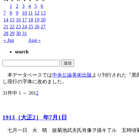
1
2
3
4
5
6
7
8
9
10
11
12
13
14
15
16
17
18
19
20
21
22
23
24
25
26
27
28
29
30
31
« Jun
Aug »
search
本データベースでは
中央公論美術出版
より刊行された『黒
し現行の字体に改めました。
31件中 1 ～ 20
1
2
1913（大正2） 年7月1日
七月一日 火 晴 故菊池武夫氏肖像ヲ描キ了ル 五時頃菊