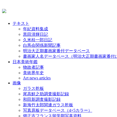
テキスト
年紀資料集成
黒田清輝日記
久米桂一郎日記
白馬会関係新聞記事
明治大正期書画家番付データベース
書画家人名データベース（明治大正期書画家番付
日本美術年鑑
物故者記事
美術界年史
Art news articles
画像
ガラス乾板
尾高鮮之助調査撮影記録
和田新調査撮影記録
新海竹太郎関連ガラス乾板
写真原板データベース（4×5カラー）
畑正吉フランス留学期写真資料