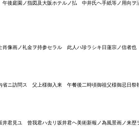
午後庭園ノ指図及大阪ホテルノ払 中井氏ヘ手紙等ノ用向ヲ
肖像画ノ礼金ヲ持参セラル 此人ハ珍ラシキ日蓮宗ノ信者也
省ニ訪問ス 父上様御入来 午餐後二時頃御祖父様御忌日祭
井君見ユ 曾我君ハ去リ坂井君ヘ美術新報ノ為風景画ノ来歴