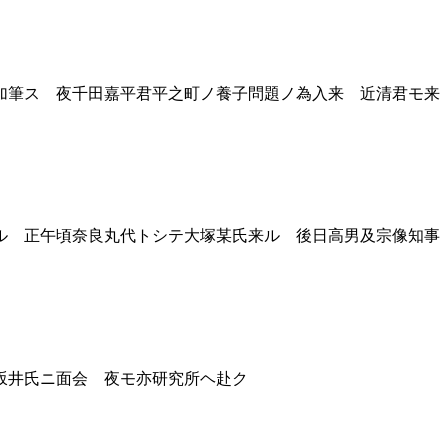
加筆ス 夜千田嘉平君平之町ノ養子問題ノ為入来 近清君モ来
ル 正午頃奈良丸代トシテ大塚某氏来ル 後日高男及宗像知事
坂井氏ニ面会 夜モ亦研究所ヘ赴ク