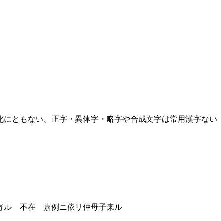
化にともない、正字・異体字・略字や合成文字は常用漢字ない
寄ル 不在 嘉例ニ依リ仲母子来ル