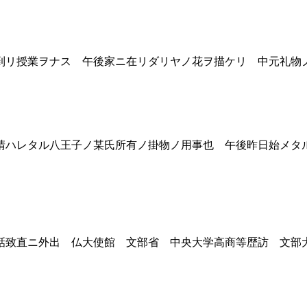
リ授業ヲナス 午後家ニ在リダリヤノ花ヲ描ケリ 中元礼物
ハレタル八王子ノ某氏所有ノ掛物ノ用事也 午後昨日始メタ
致直ニ外出 仏大使館 文部省 中央大学高商等歴訪 文部