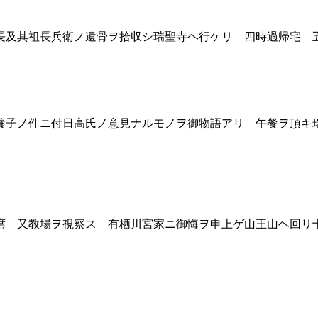
及其祖長兵衛ノ遺骨ヲ拾収シ瑞聖寺ヘ行ケリ 四時過帰宅 
子ノ件ニ付日高氏ノ意見ナルモノヲ御物語アリ 午餐ヲ頂キ
 又教場ヲ視察ス 有栖川宮家ニ御悔ヲ申上ゲ山王山ヘ回リ