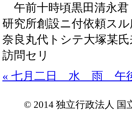
午前十時頃黒田清永君
研究所創設ニ付依頼スル
奈良丸代トシテ大塚某氏
訪問セリ
« 七月二日 水 雨 午
© 2014 独立行政法人