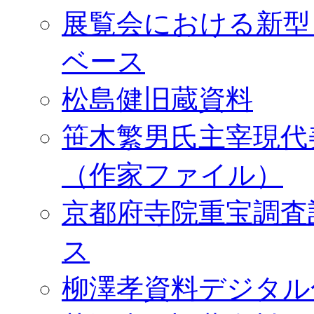
展覧会における新型
ベース
松島健旧蔵資料
笹木繁男氏主宰現代
（作家ファイル）
京都府寺院重宝調査
ス
柳澤孝資料デジタル