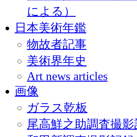
による）
日本美術年鑑
物故者記事
美術界年史
Art news articles
画像
ガラス乾板
尾高鮮之助調査撮影