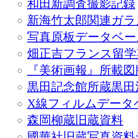
和田新調査撮影記録
新海竹太郎関連ガラ
写真原板データベー
畑正吉フランス留学
『美術画報』所載図
黒田記念館所蔵黒田
X線フィルムデータ
森岡柳蔵旧蔵資料
國華社旧蔵写真資料