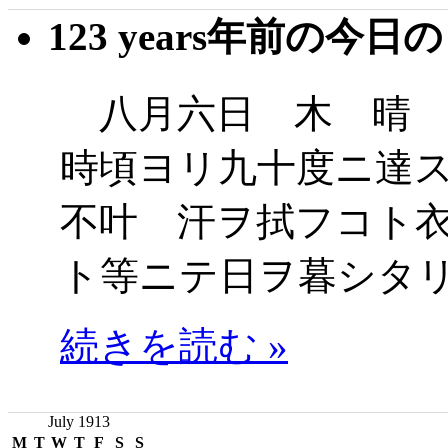
123 years年前の今日
八月六日 木 晴 
時頃ヨリ九十度ニ達
不叶 汗ヲ拭フコト
ト等ニテ日ヲ暮シタ
続きを読む »
July 1913
M
T
W
T
F
S
S