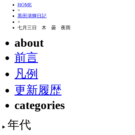
HOME
>
黒田清輝日記
>
七月三日 木 曇 夜雨
about
前言
凡例
更新履歴
categories
年代