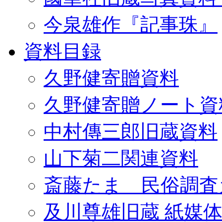
今泉雄作『記事珠』
資料目録
久野健寄贈資料
久野健寄贈ノート資
中村傳三郎旧蔵資料
山下菊二関連資料
斎藤たま 民俗調査
及川尊雄旧蔵 紙媒