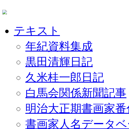
テキスト
年紀資料集成
黒田清輝日記
久米桂一郎日記
白馬会関係新聞記事
明治大正期書画家番
書画家人名データベ