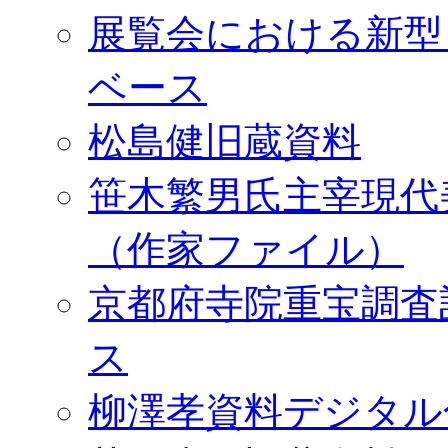
展覧会における新型
ベース
松島健旧蔵資料
笹木繁男氏主宰現代
（作家ファイル）
京都府寺院重宝調査
ス
柳澤孝資料デジタル