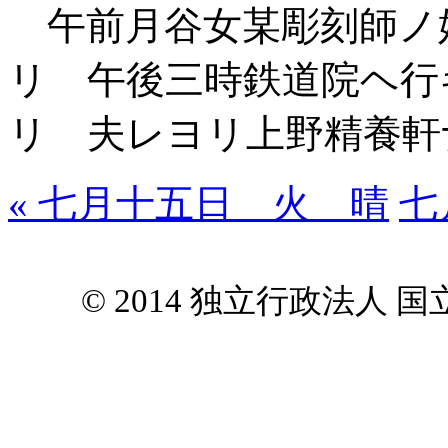
午前月谷女某彫刻師ノ
リ 午後三時鉄道院ヘ行
リ 夫レヨリ上野精養軒
« 七月十五日 火 晴
七
© 2014 独立行政法人