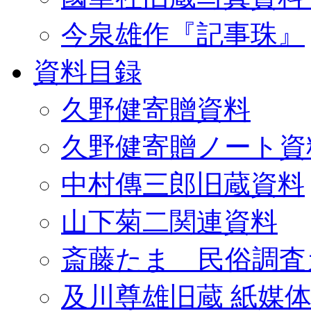
今泉雄作『記事珠』
資料目録
久野健寄贈資料
久野健寄贈ノート資
中村傳三郎旧蔵資料
山下菊二関連資料
斎藤たま 民俗調査
及川尊雄旧蔵 紙媒