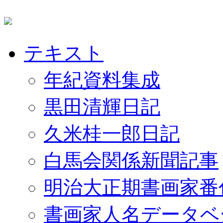
テキスト
年紀資料集成
黒田清輝日記
久米桂一郎日記
白馬会関係新聞記事
明治大正期書画家番
書画家人名データベ