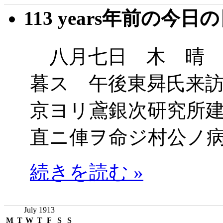
113 years年前の今日
八月七日 木 晴 
暮ス 午後東曻氏来
京ヨリ鳶銀次研究所
直ニ俥ヲ命ジ村公ノ
続きを読む »
July 1913
M
T
W
T
F
S
S