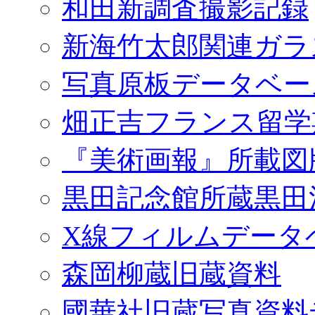
和田新調査撮影記録
新海竹太郎関連ガラ
写真原板データベー
畑正吉フランス留学
『美術画報』所載図
黒田記念館所蔵黒田
X線フィルムデータ
森岡柳蔵旧蔵資料
國華社旧蔵写真資料