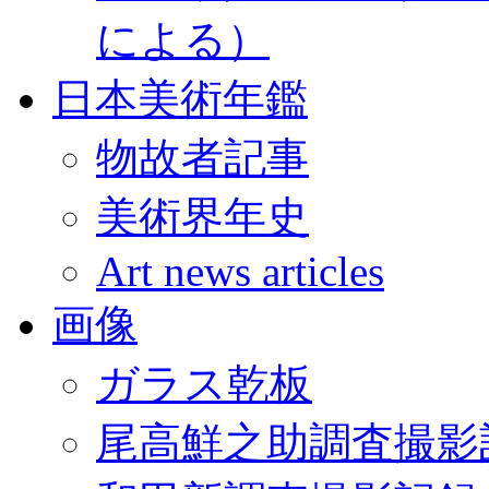
による）
日本美術年鑑
物故者記事
美術界年史
Art news articles
画像
ガラス乾板
尾高鮮之助調査撮影