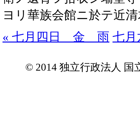
ヨリ華族会館ニ於テ近清
« 七月四日 金 雨
七月
© 2014 独立行政法人