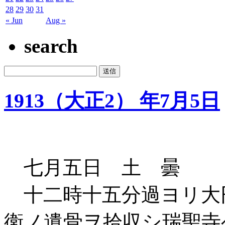
28
29
30
31
« Jun
Aug »
search
1913（大正2） 年7月5日
七月五日 土 曇
十二時十五分過ヨリ大
衛ノ遺骨ヲ拾収シ瑞聖寺