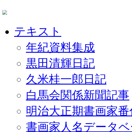
テキスト
年紀資料集成
黒田清輝日記
久米桂一郎日記
白馬会関係新聞記事
明治大正期書画家番
書画家人名データベ