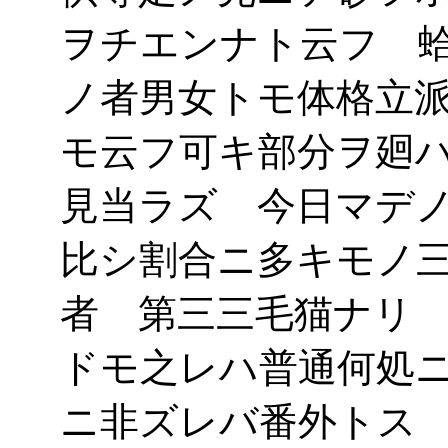
ヲチエンナト云フ 
ノ者男女トモ体格立
モ云フ可キ部分ヲ廻
見当ラズ 今日マデ
比シ割合ニ多キモノ
者 第三三毛猫ナリ
ドモ之レハ普通何処
ニ非ズレバ番外トス