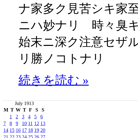
ナ家多ク見苦シキ家
ニハ妙ナリ 時々臭
始末ニ深ク注意セザ
リ勝ノコトナリ
続きを読む »
July 1913
M
T
W
T
F
S
S
1
2
3
4
5
6
7
8
9
10
11
12
13
14
15
16
17
18
19
20
21
22
23
24
25
26
27