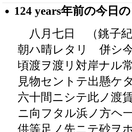
124 years年前の今日
八月七日 （銚子紀
朝ハ晴レタリ 併シ
頃渡ヲ渡リ対岸ナル
見物セントテ出懸ケ
六十間ニシテ此ノ渡
ニ向フタル浜ノ方ヘ
供等足ノ先ニテ砂ヲ