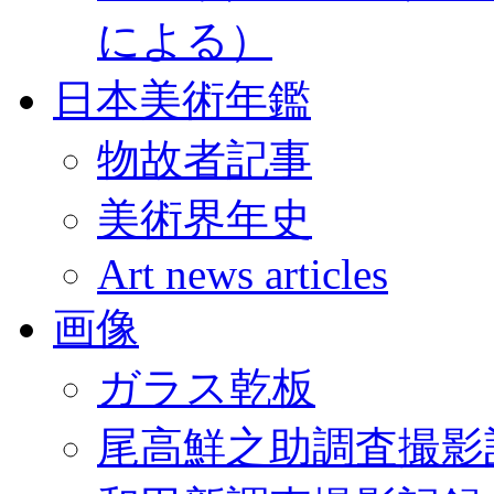
による）
日本美術年鑑
物故者記事
美術界年史
Art news articles
画像
ガラス乾板
尾高鮮之助調査撮影