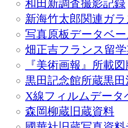
和田新調査撮影記録
新海竹太郎関連ガラ
写真原板データベー
畑正吉フランス留学
『美術画報』所載図
黒田記念館所蔵黒田
X線フィルムデータ
森岡柳蔵旧蔵資料
國華社旧蔵写真資料