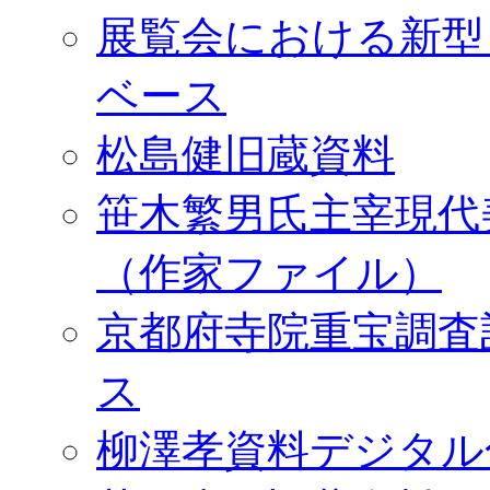
展覧会における新型
ベース
松島健旧蔵資料
笹木繁男氏主宰現代
（作家ファイル）
京都府寺院重宝調査
ス
柳澤孝資料デジタル