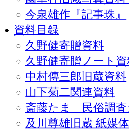
今泉雄作『記事珠』
資料目録
久野健寄贈資料
久野健寄贈ノート資
中村傳三郎旧蔵資料
山下菊二関連資料
斎藤たま 民俗調査
及川尊雄旧蔵 紙媒