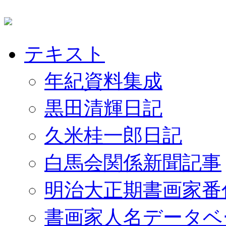
テキスト
年紀資料集成
黒田清輝日記
久米桂一郎日記
白馬会関係新聞記事
明治大正期書画家番
書画家人名データベ