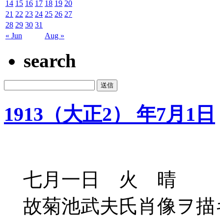
14
15
16
17
18
19
20
21
22
23
24
25
26
27
28
29
30
31
« Jun
Aug »
search
1913（大正2） 年7月1日
七月一日 火 晴
故菊池武夫氏肖像ヲ描