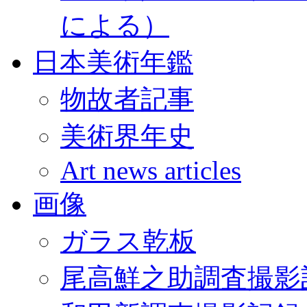
による）
日本美術年鑑
物故者記事
美術界年史
Art news articles
画像
ガラス乾板
尾高鮮之助調査撮影