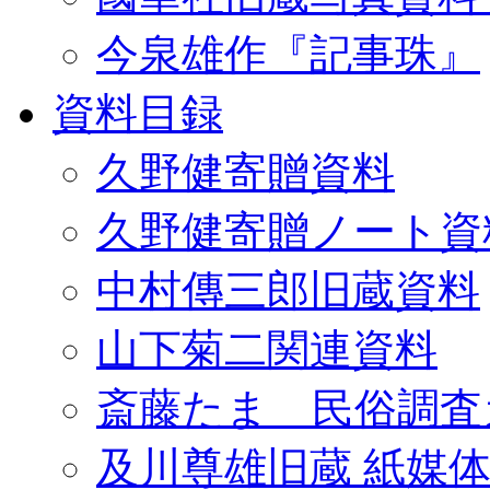
今泉雄作『記事珠』
資料目録
久野健寄贈資料
久野健寄贈ノート資
中村傳三郎旧蔵資料
山下菊二関連資料
斎藤たま 民俗調査
及川尊雄旧蔵 紙媒