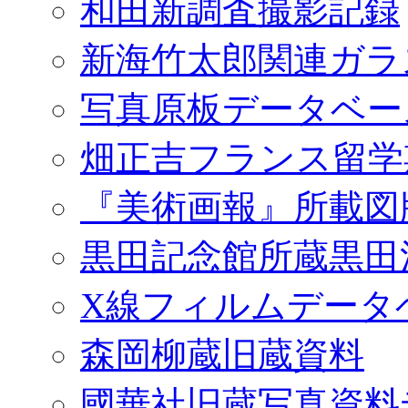
和田新調査撮影記録
新海竹太郎関連ガラ
写真原板データベー
畑正吉フランス留学
『美術画報』所載図
黒田記念館所蔵黒田
X線フィルムデータ
森岡柳蔵旧蔵資料
國華社旧蔵写真資料