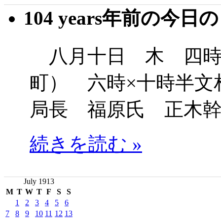
104 years年前の今日
八月十日 木 四時
町） 六時×十時半文
局長 福原氏 正木
続きを読む »
July 1913
M
T
W
T
F
S
S
1
2
3
4
5
6
7
8
9
10
11
12
13