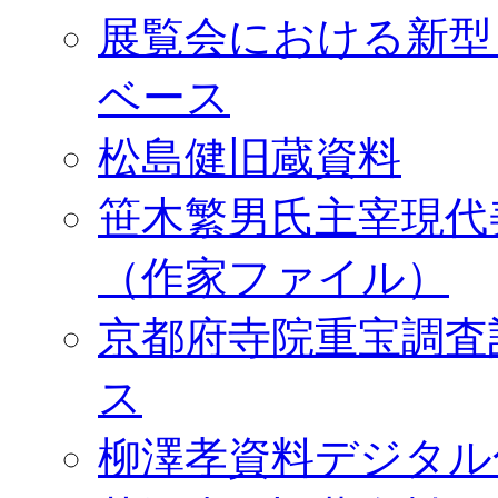
展覧会における新型
ベース
松島健旧蔵資料
笹木繁男氏主宰現代
（作家ファイル）
京都府寺院重宝調査
ス
柳澤孝資料デジタル