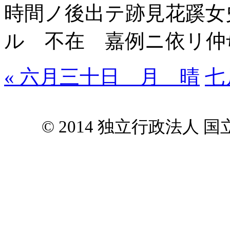
時間ノ後出テ跡見花蹊女
ル 不在 嘉例ニ依リ仲
« 六月三十日 月 晴
七
© 2014 独立行政法人