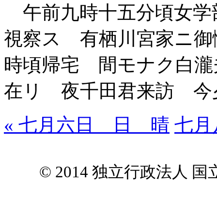
午前九時十五分頃女学
視察ス 有栖川宮家ニ御
時頃帰宅 間モナク白瀧
在リ 夜千田君来訪 今
« 七月六日 日 晴
七月
© 2014 独立行政法人