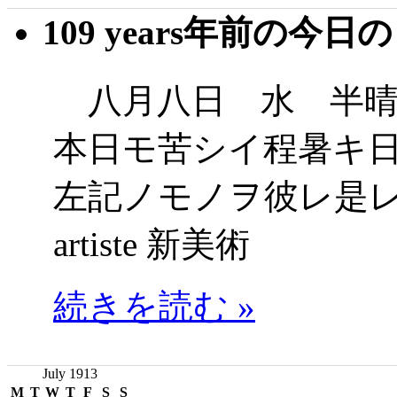
109 years年前の今日
八月八日 水 半晴
本日モ苦シイ程暑キ
左記ノモノヲ彼レ是レト開
artiste 新美術
続きを読む »
July 1913
M
T
W
T
F
S
S