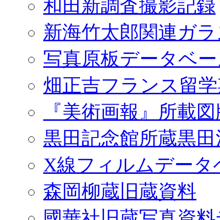
和田新調査撮影記録
新海竹太郎関連ガラ
写真原板データベー
畑正吉フランス留学
『美術画報』所載図
黒田記念館所蔵黒田
X線フィルムデータ
森岡柳蔵旧蔵資料
國華社旧蔵写真資料