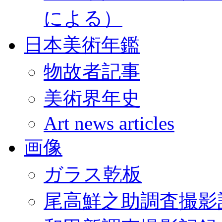
による）
日本美術年鑑
物故者記事
美術界年史
Art news articles
画像
ガラス乾板
尾高鮮之助調査撮影