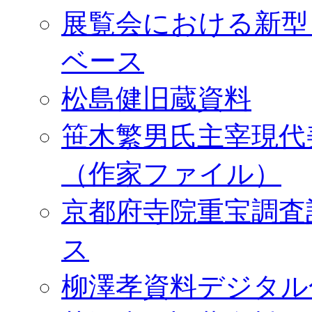
展覧会における新型
ベース
松島健旧蔵資料
笹木繁男氏主宰現代
（作家ファイル）
京都府寺院重宝調査
ス
柳澤孝資料デジタル