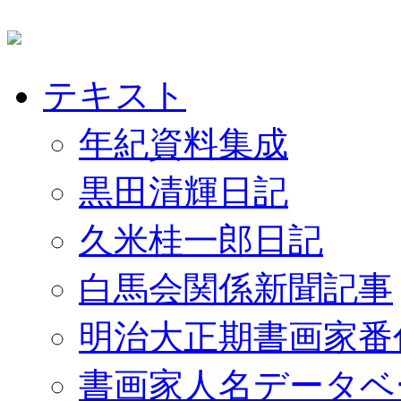
テキスト
年紀資料集成
黒田清輝日記
久米桂一郎日記
白馬会関係新聞記事
明治大正期書画家番
書画家人名データベ