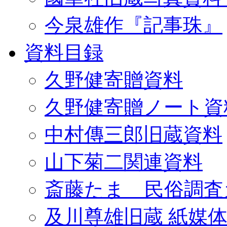
今泉雄作『記事珠』
資料目録
久野健寄贈資料
久野健寄贈ノート資
中村傳三郎旧蔵資料
山下菊二関連資料
斎藤たま 民俗調査
及川尊雄旧蔵 紙媒