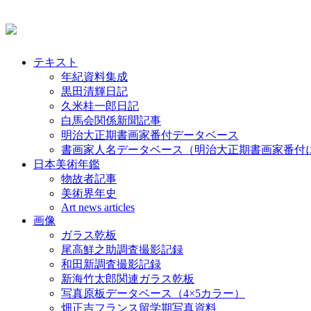
テキスト
年紀資料集成
黒田清輝日記
久米桂一郎日記
白馬会関係新聞記事
明治大正期書画家番付データベース
書画家人名データベース（明治大正期書画家番付
日本美術年鑑
物故者記事
美術界年史
Art news articles
画像
ガラス乾板
尾高鮮之助調査撮影記録
和田新調査撮影記録
新海竹太郎関連ガラス乾板
写真原板データベース（4×5カラー）
畑正吉フランス留学期写真資料