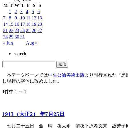
M
T
W
T
F
S
S
1
2
3
4
5
6
7
8
9
10
11
12
13
14
15
16
17
18
19
20
21
22
23
24
25
26
27
28
29
30
31
« Jun
Aug »
search
本データベースでは
中央公論美術出版
より刊行された『黒
し現行の字体に改めました。
1件中 1 ～ 1
1913（大正2） 年7月25日
七月二十五日 金 晴 夜大雨 前夜平原孝文来 故芳子殿