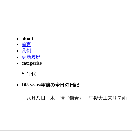
about
前言
凡例
更新履歴
categories
年代
108 years年前の今日の日記
八月八日 木 晴（鎌倉） 午後大工来リテ雨