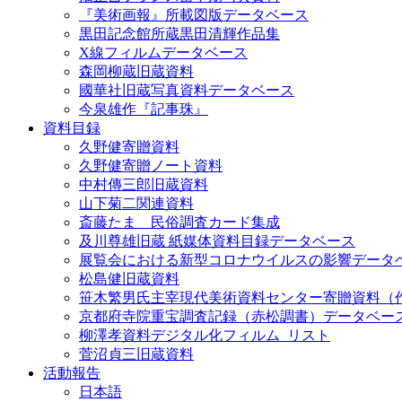
『美術画報』所載図版データベース
黒田記念館所蔵黒田清輝作品集
X線フィルムデータベース
森岡柳蔵旧蔵資料
國華社旧蔵写真資料データベース
今泉雄作『記事珠』
資料目録
久野健寄贈資料
久野健寄贈ノート資料
中村傳三郎旧蔵資料
山下菊二関連資料
斎藤たま 民俗調査カード集成
及川尊雄旧蔵 紙媒体資料目録データベース
展覧会における新型コロナウイルスの影響データ
松島健旧蔵資料
笹木繁男氏主宰現代美術資料センター寄贈資料（
京都府寺院重宝調査記録（赤松調書）データベー
柳澤孝資料デジタル化フィルム_リスト
菅沼貞三旧蔵資料
活動報告
日本語