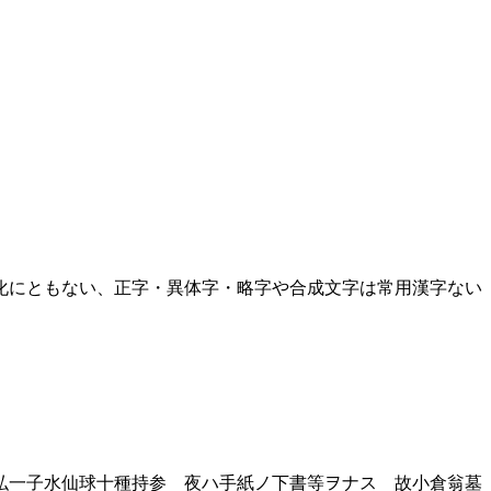
化にともない、正字・異体字・略字や合成文字は常用漢字ない
弘一子水仙球十種持参 夜ハ手紙ノ下書等ヲナス 故小倉翁墓