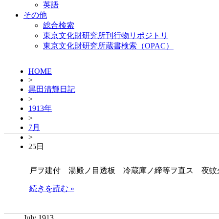
英語
その他
総合検索
東京文化財研究所刊行物リポジトリ
東京文化財研究所蔵書検索（OPAC）
HOME
>
黒田清輝日記
>
1913年
>
7月
>
25日
戸ヲ建付 湯殿ノ目透板 冷蔵庫ノ締等ヲ直ス 夜蚊
続きを読む »
July 1913