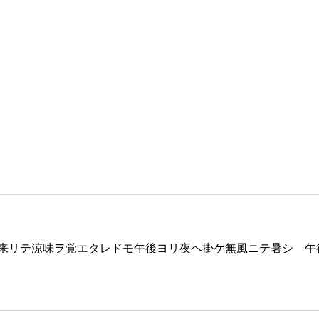
来リテ涼味ヲ覚エタレドモ午後ヨリ夜ヘ掛ケ無風ニテ暑シ 午