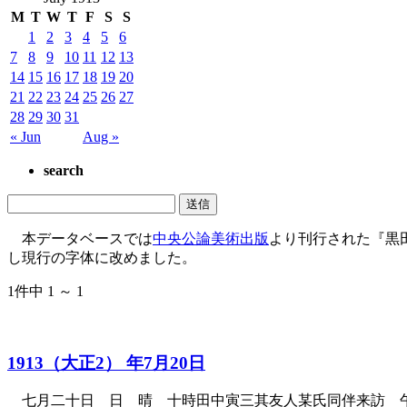
M
T
W
T
F
S
S
1
2
3
4
5
6
7
8
9
10
11
12
13
14
15
16
17
18
19
20
21
22
23
24
25
26
27
28
29
30
31
« Jun
Aug »
search
本データベースでは
中央公論美術出版
より刊行された『黒
し現行の字体に改めました。
1件中 1 ～ 1
1913（大正2） 年7月20日
七月二十日 日 晴 十時田中寅三其友人某氏同伴来訪 午