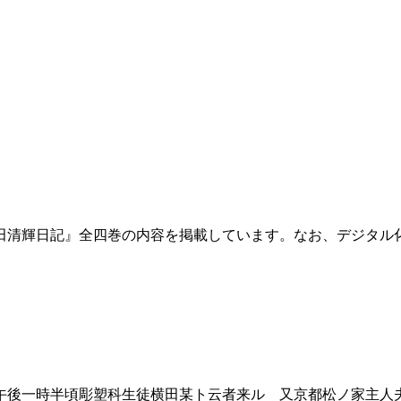
田清輝日記』全四巻の内容を掲載しています。なお、デジタル
後一時半頃彫塑科生徒横田某ト云者来ル 又京都松ノ家主人