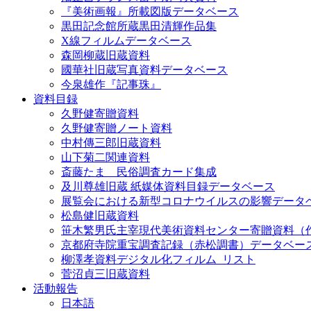
『美術画報』所載図版データベース
黒田記念館所蔵黒田清輝作品集
X線フィルムデータベース
森岡柳蔵旧蔵資料
國華社旧蔵写真資料データベース
今泉雄作『記事珠』
資料目録
久野健寄贈資料
久野健寄贈ノート資料
中村傳三郎旧蔵資料
山下菊二関連資料
斎藤たま 民俗調査カード集成
及川尊雄旧蔵 紙媒体資料目録データベース
展覧会における新型コロナウイルスの影響データ
松島健旧蔵資料
笹木繁男氏主宰現代美術資料センター寄贈資料（
京都府寺院重宝調査記録（赤松調書）データベー
柳澤孝資料デジタル化フィルム_リスト
菅沼貞三旧蔵資料
活動報告
日本語