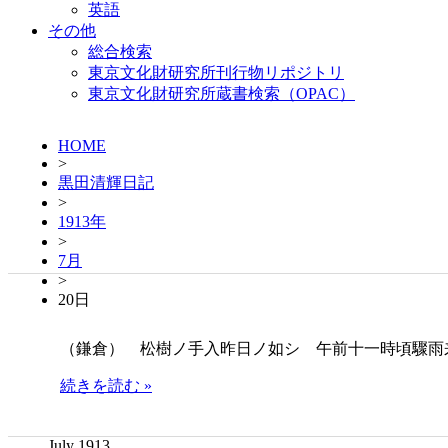
英語
その他
総合検索
東京文化財研究所刊行物リポジトリ
東京文化財研究所蔵書検索（OPAC）
HOME
>
黒田清輝日記
>
1913年
>
7月
>
20日
（鎌倉） 松樹ノ手入昨日ノ如シ 午前十一時頃驟雨
続きを読む »
July 1913