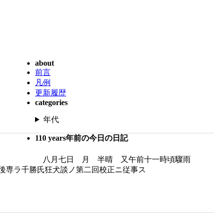
about
前言
凡例
更新履歴
categories
年代
110 years年前の今日の日記
八月七日 月 半晴 又午前十一時頃驟雨
後専ラ千勝氏狂犬談ノ第二回校正ニ従事ス