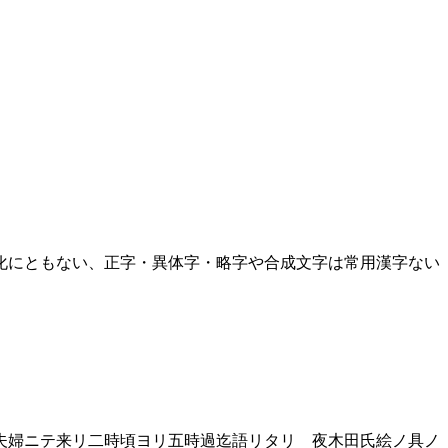
化にともない、正字・異体字・略字や合成文字は常用漢字ない
夫婦ニテ来リ二時頃ヨリ五時過迄語リタリ 夜木田氏絵ノ具ノ