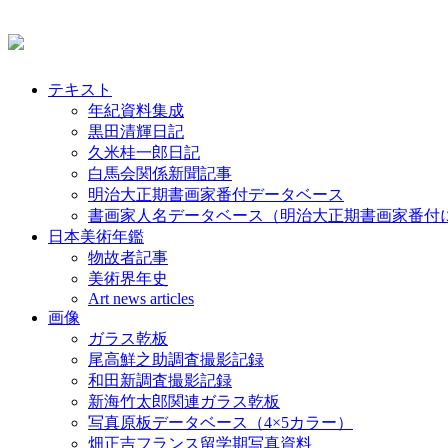
テキスト
年紀資料集成
黒田清輝日記
久米桂一郎日記
白馬会関係新聞記事
明治大正期書画家番付データベース
書画家人名データベース（明治大正期書画家番付
日本美術年鑑
物故者記事
美術界年史
Art news articles
画像
ガラス乾板
尾高鮮之助調査撮影記録
和田新調査撮影記録
新海竹太郎関連ガラス乾板
写真原板データベース（4×5カラー）
畑正吉フランス留学期写真資料