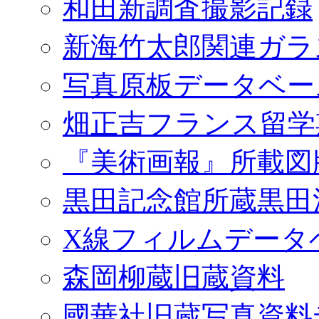
和田新調査撮影記録
新海竹太郎関連ガラ
写真原板データベー
畑正吉フランス留学
『美術画報』所載図
黒田記念館所蔵黒田
X線フィルムデータ
森岡柳蔵旧蔵資料
國華社旧蔵写真資料