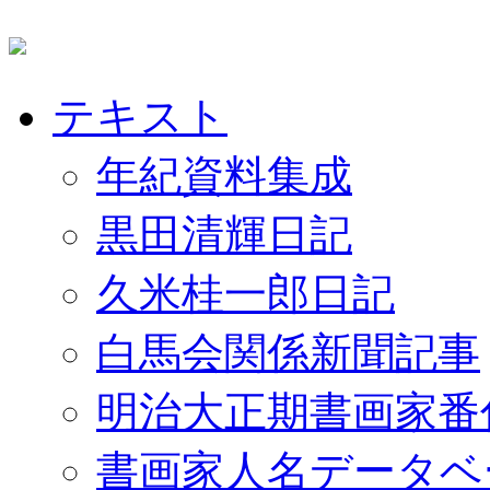
テキスト
年紀資料集成
黒田清輝日記
久米桂一郎日記
白馬会関係新聞記事
明治大正期書画家番
書画家人名データベ