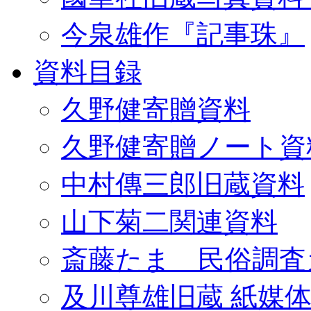
今泉雄作『記事珠』
資料目録
久野健寄贈資料
久野健寄贈ノート資
中村傳三郎旧蔵資料
山下菊二関連資料
斎藤たま 民俗調査
及川尊雄旧蔵 紙媒