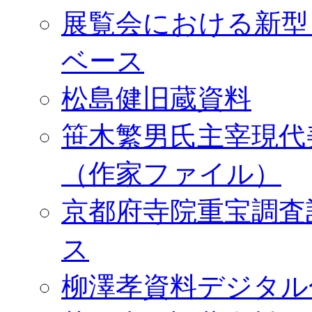
展覧会における新型
ベース
松島健旧蔵資料
笹木繁男氏主宰現代
（作家ファイル）
京都府寺院重宝調査
ス
柳澤孝資料デジタル