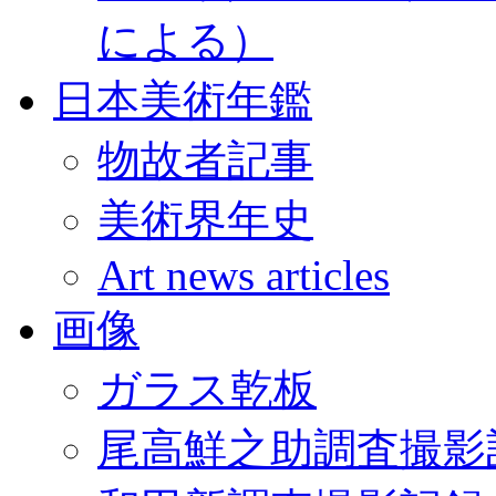
による）
日本美術年鑑
物故者記事
美術界年史
Art news articles
画像
ガラス乾板
尾高鮮之助調査撮影