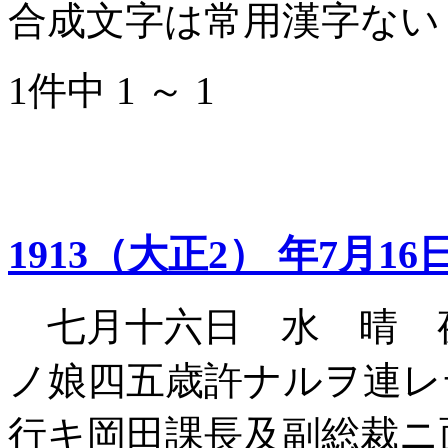
合成文字は常用漢字ない
1件中 1 ～ 1
1913（大正2） 年7月16
七月十六日 水 晴 
ノ娘四五歳許ナルヲ連レ
行キ岡田課長及副総裁ニ