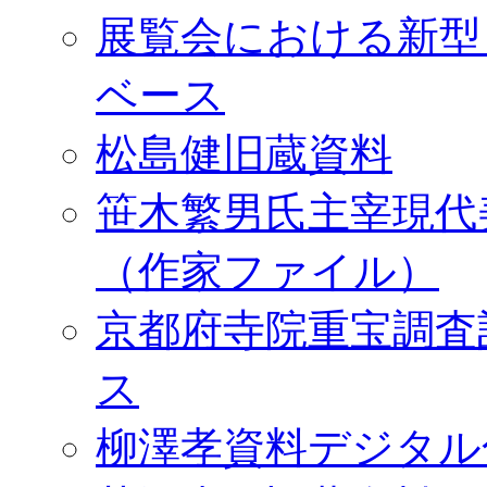
展覧会における新型
ベース
松島健旧蔵資料
笹木繁男氏主宰現代
（作家ファイル）
京都府寺院重宝調査
ス
柳澤孝資料デジタル