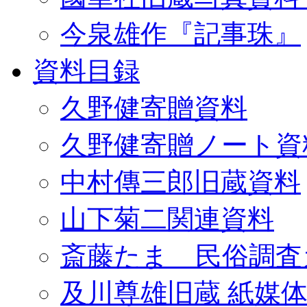
今泉雄作『記事珠』
資料目録
久野健寄贈資料
久野健寄贈ノート資
中村傳三郎旧蔵資料
山下菊二関連資料
斎藤たま 民俗調査
及川尊雄旧蔵 紙媒