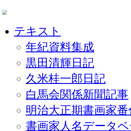
テキスト
年紀資料集成
黒田清輝日記
久米桂一郎日記
白馬会関係新聞記事
明治大正期書画家番
書画家人名データベ