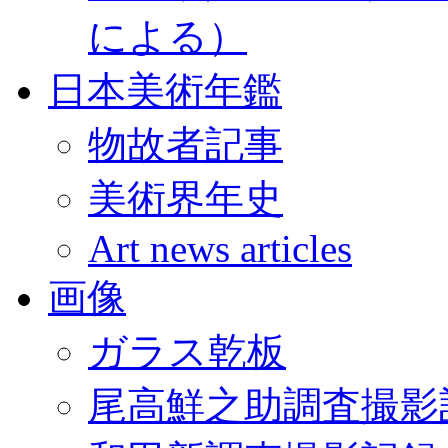
による）
日本美術年鑑
物故者記事
美術界年史
Art news articles
画像
ガラス乾板
尾高鮮之助調査撮影