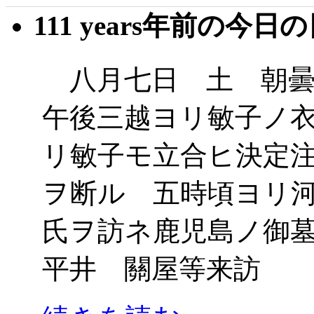
111 years年前の今日
八月七日 土 朝曇
午後三越ヨリ敏子ノ
リ敏子モ立合ヒ決定
ヲ断ル 五時頃ヨリ
氏ヲ訪ネ鹿児島ノ御
平井 關屋等来訪