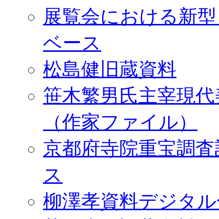
展覧会における新型
ベース
松島健旧蔵資料
笹木繁男氏主宰現代
（作家ファイル）
京都府寺院重宝調査
ス
柳澤孝資料デジタル