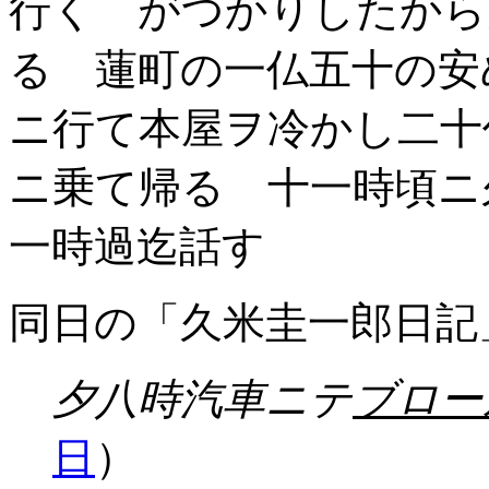
行く がつかりしたから
る 蓮町の一仏五十の安
ニ行て本屋ヲ冷かし二十
ニ乗て帰る 十一時頃
一時過迄話す
同日の「久米圭一郎日記
夕八時汽車ニテ
ブロー
日
）