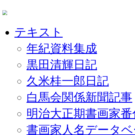
テキスト
年紀資料集成
黒田清輝日記
久米桂一郎日記
白馬会関係新聞記事
明治大正期書画家番
書画家人名データベ