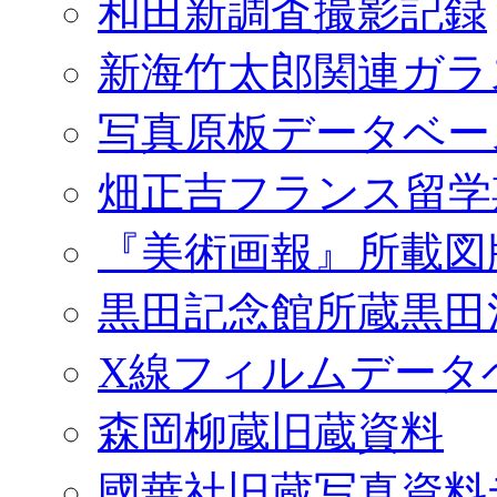
和田新調査撮影記録
新海竹太郎関連ガラ
写真原板データベー
畑正吉フランス留学
『美術画報』所載図
黒田記念館所蔵黒田
X線フィルムデータ
森岡柳蔵旧蔵資料
國華社旧蔵写真資料