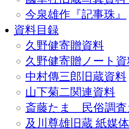
今泉雄作『記事珠』
資料目録
久野健寄贈資料
久野健寄贈ノート資
中村傳三郎旧蔵資料
山下菊二関連資料
斎藤たま 民俗調査
及川尊雄旧蔵 紙媒