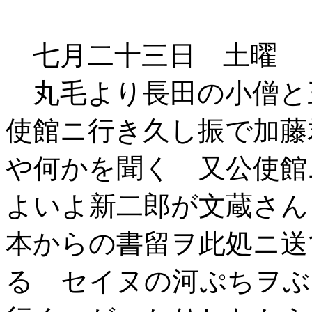
七月二十三日 土曜
丸毛より長田の小僧と
使館ニ行き久し振で加藤
や何かを聞く 又公使館
よいよ新二郎が文蔵さん
本からの書留ヲ此処ニ送
る セイヌの河ぷちヲぶ