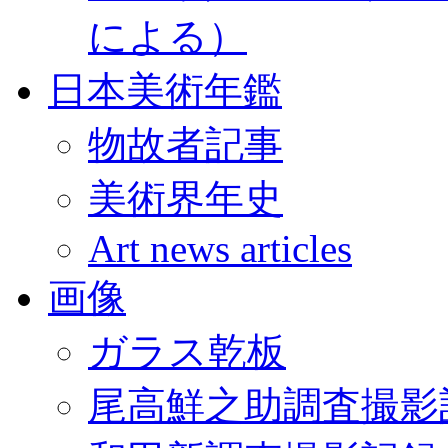
による）
日本美術年鑑
物故者記事
美術界年史
Art news articles
画像
ガラス乾板
尾高鮮之助調査撮影