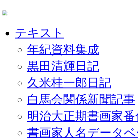
テキスト
年紀資料集成
黒田清輝日記
久米桂一郎日記
白馬会関係新聞記事
明治大正期書画家番
書画家人名データベ