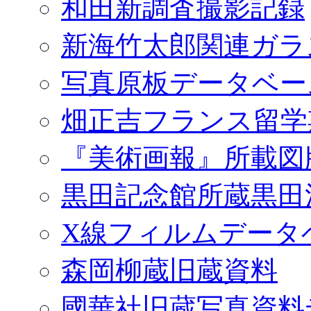
和田新調査撮影記録
新海竹太郎関連ガラ
写真原板データベー
畑正吉フランス留学
『美術画報』所載図
黒田記念館所蔵黒田
X線フィルムデータ
森岡柳蔵旧蔵資料
國華社旧蔵写真資料