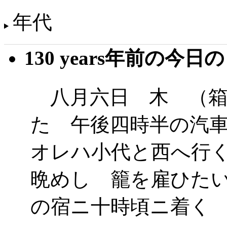
年代
130 years年前の今日
八月六日 木 （箱
た 午後四時半の汽
オレハ小代と西へ行
晩めし 籠を雇ひた
の宿ニ十時頃ニ着く