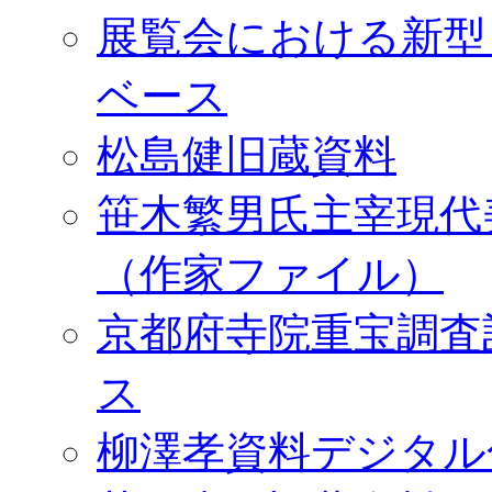
展覧会における新型
ベース
松島健旧蔵資料
笹木繁男氏主宰現代
（作家ファイル）
京都府寺院重宝調査
ス
柳澤孝資料デジタル