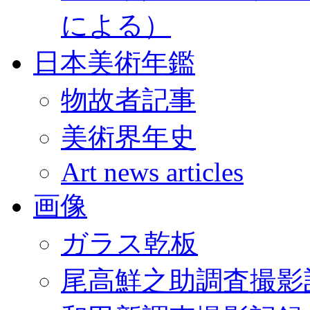
による）
日本美術年鑑
物故者記事
美術界年史
Art news articles
画像
ガラス乾板
尾高鮮之助調査撮影