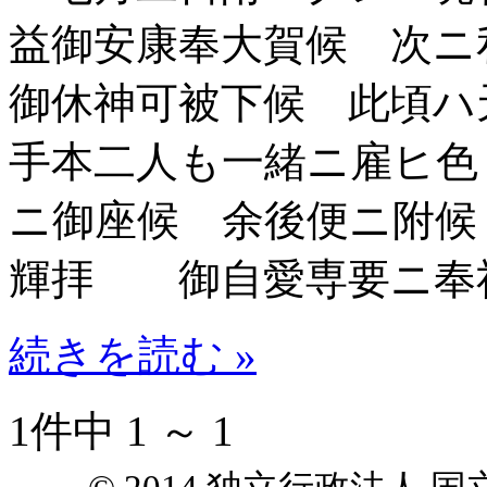
益御安康奉大賀候 次ニ
御休神可被下候 此頃ハ
手本二人も一緒ニ雇ヒ色
ニ御座候 余後便ニ附
輝拝 御自愛専要ニ奉
続きを読む »
1件中 1 ～ 1