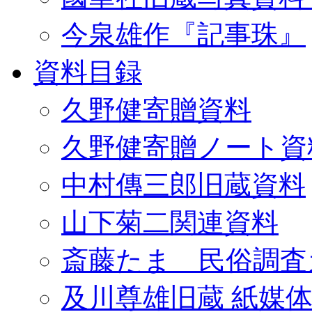
今泉雄作『記事珠』
資料目録
久野健寄贈資料
久野健寄贈ノート資
中村傳三郎旧蔵資料
山下菊二関連資料
斎藤たま 民俗調査
及川尊雄旧蔵 紙媒