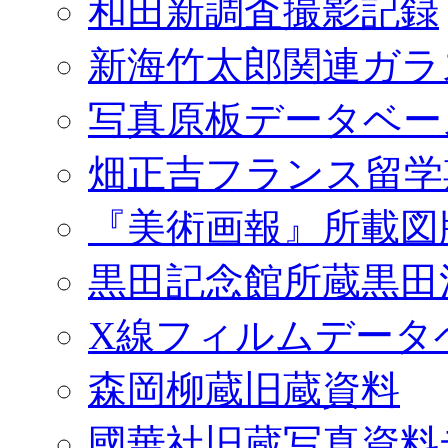
和田新調査撮影記録
新海竹太郎関連ガラ
写真原板データベー
畑正吉フランス留学
『美術画報』所載図
黒田記念館所蔵黒田
X線フィルムデータ
森岡柳蔵旧蔵資料
國華社旧蔵写真資料