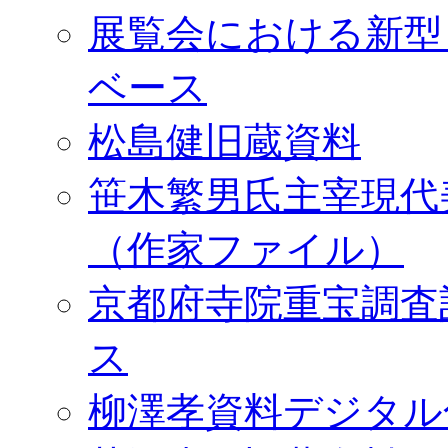
展覧会における新型
ベース
松島健旧蔵資料
笹木繁男氏主宰現代
（作家ファイル）
京都府寺院重宝調査
ス
柳澤孝資料デジタル