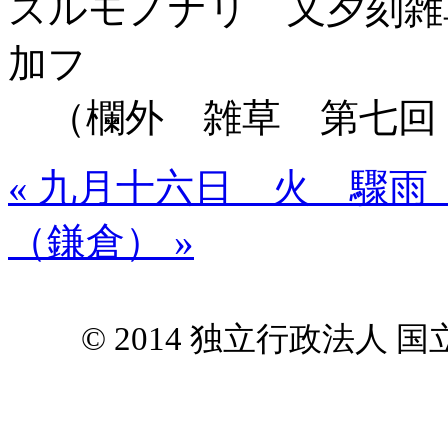
スルモノナリ 又夕刻雑
加フ
（欄外 雑草 第七回
« 九月十六日 火 驟雨
（鎌倉） »
© 2014 独立行政法人