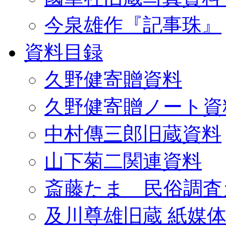
今泉雄作『記事珠』
資料目録
久野健寄贈資料
久野健寄贈ノート資
中村傳三郎旧蔵資料
山下菊二関連資料
斎藤たま 民俗調査
及川尊雄旧蔵 紙媒