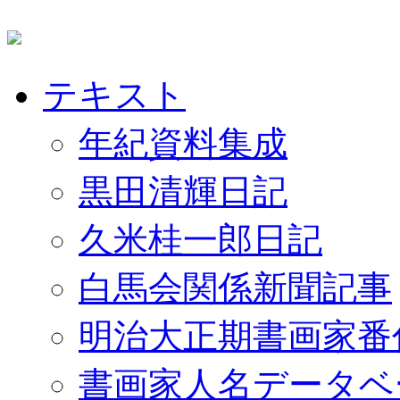
テキスト
年紀資料集成
黒田清輝日記
久米桂一郎日記
白馬会関係新聞記事
明治大正期書画家番
書画家人名データベ