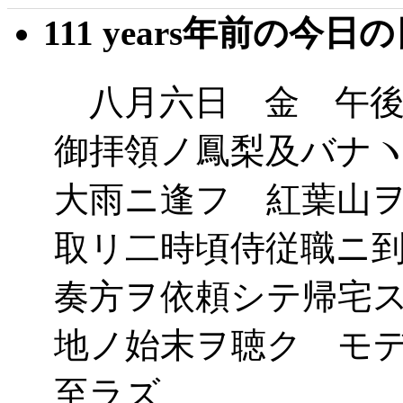
111 years年前の今日
八月六日 金 午後
御拝領ノ鳳梨及バナ
大雨ニ逢フ 紅葉山
取リ二時頃侍従職ニ
奏方ヲ依頼シテ帰宅
地ノ始末ヲ聴ク モ
至ラズ