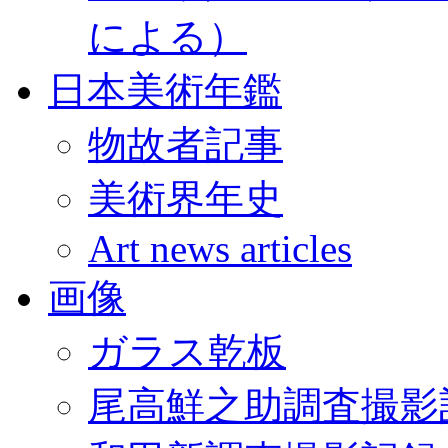
による）
日本美術年鑑
物故者記事
美術界年史
Art news articles
画像
ガラス乾板
尾高鮮之助調査撮影