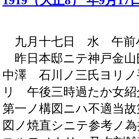
1919（大正8） 年9月17
九月十七日 水 午前
昨日本邸ニテ神戸金山
中澤 石川ノ三氏ヨリノ
リ 午後三時過たか女
第一ノ構図ニハ不適当故
図ノ焼直シニテ参考ノ為