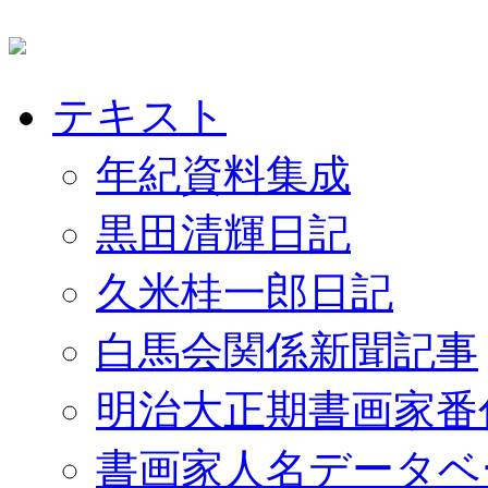
テキスト
年紀資料集成
黒田清輝日記
久米桂一郎日記
白馬会関係新聞記事
明治大正期書画家番
書画家人名データベ