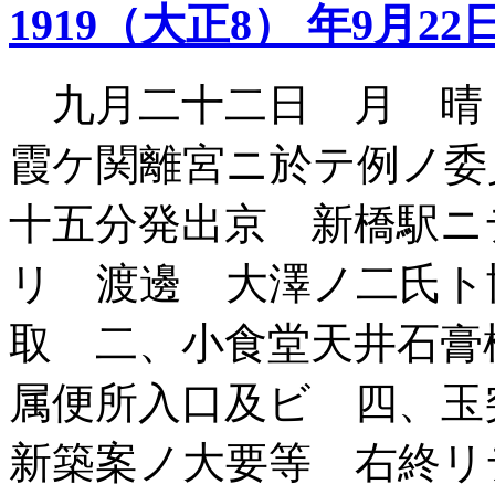
1919（大正8） 年9月22
九月二十二日 月 晴
霞ケ関離宮ニ於テ例ノ委
十五分発出京 新橋駅ニ
リ 渡邊 大澤ノ二氏ト
取 二、小食堂天井石膏
属便所入口及ビ 四、玉
新築案ノ大要等 右終リ