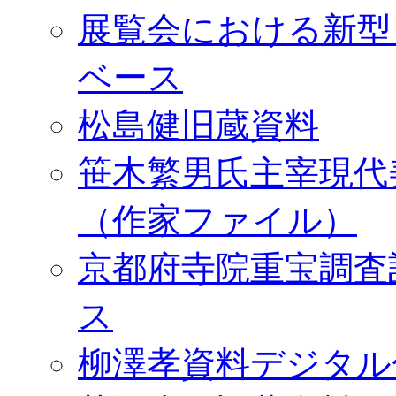
展覧会における新型
ベース
松島健旧蔵資料
笹木繁男氏主宰現代
（作家ファイル）
京都府寺院重宝調査
ス
柳澤孝資料デジタル