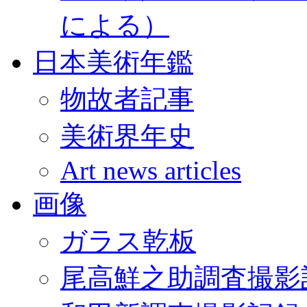
による）
日本美術年鑑
物故者記事
美術界年史
Art news articles
画像
ガラス乾板
尾高鮮之助調査撮影