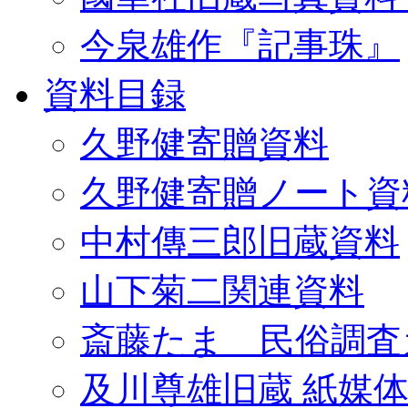
今泉雄作『記事珠』
資料目録
久野健寄贈資料
久野健寄贈ノート資
中村傳三郎旧蔵資料
山下菊二関連資料
斎藤たま 民俗調査
及川尊雄旧蔵 紙媒