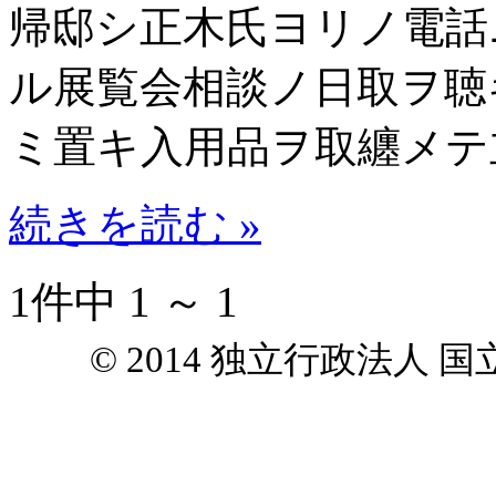
帰邸シ正木氏ヨリノ電話
ル展覧会相談ノ日取ヲ聴
ミ置キ入用品ヲ取纏メテ
続きを読む »
1件中 1 ～ 1
© 2014 独立行政法人