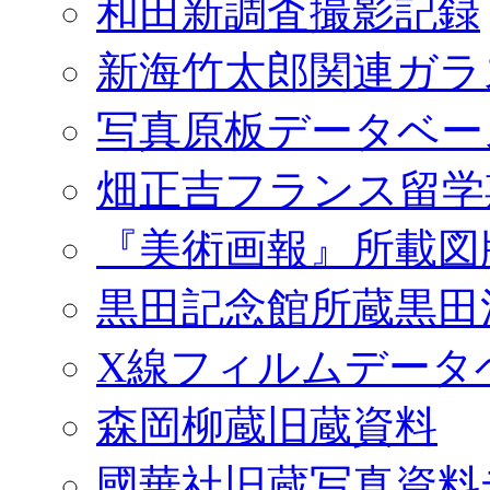
和田新調査撮影記録
新海竹太郎関連ガラ
写真原板データベー
畑正吉フランス留学
『美術画報』所載図
黒田記念館所蔵黒田
X線フィルムデータ
森岡柳蔵旧蔵資料
國華社旧蔵写真資料