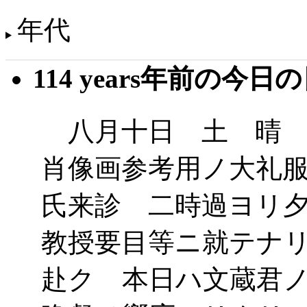
年代
114 years年前の今日
八月十日 土 晴 
肖像画参考用ノ大礼
氏来診 二時過ヨリ
教授要目等ニ就テナ
赴ク 本日ハ文蔵君