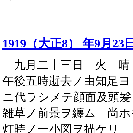
1919（大正8） 年9月23
九月二十三日 火 晴
午後五時逝去ノ由知足ヨ
ニ代ラシメテ顔面及頭髪
雑草ノ前景ヲ纏ム 尚ホ
灯時ノ一小図ヲ描ケリ