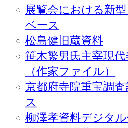
展覧会における新型
ベース
松島健旧蔵資料
笹木繁男氏主宰現代
（作家ファイル）
京都府寺院重宝調査
ス
柳澤孝資料デジタル