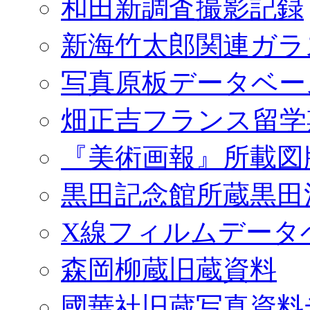
和田新調査撮影記録
新海竹太郎関連ガラ
写真原板データベー
畑正吉フランス留学
『美術画報』所載図
黒田記念館所蔵黒田
X線フィルムデータ
森岡柳蔵旧蔵資料
國華社旧蔵写真資料