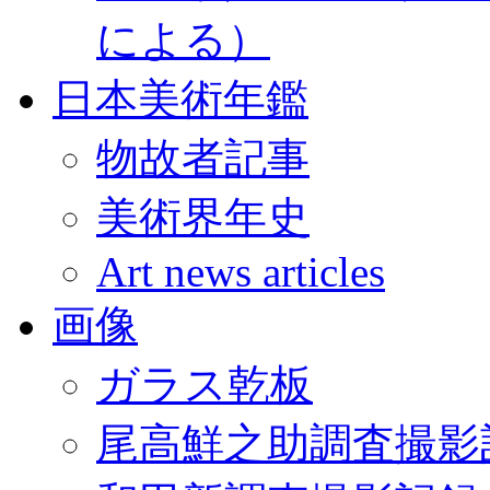
による）
日本美術年鑑
物故者記事
美術界年史
Art news articles
画像
ガラス乾板
尾高鮮之助調査撮影