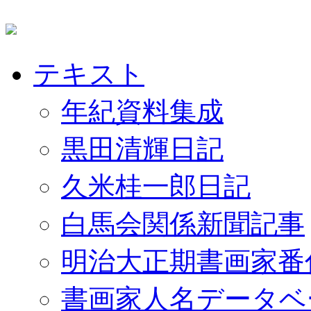
テキスト
年紀資料集成
黒田清輝日記
久米桂一郎日記
白馬会関係新聞記事
明治大正期書画家番
書画家人名データベ