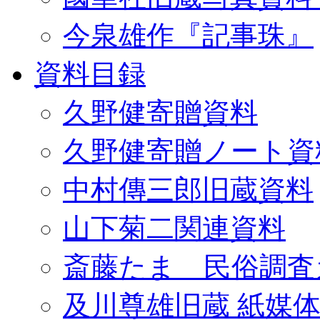
今泉雄作『記事珠』
資料目録
久野健寄贈資料
久野健寄贈ノート資
中村傳三郎旧蔵資料
山下菊二関連資料
斎藤たま 民俗調査
及川尊雄旧蔵 紙媒