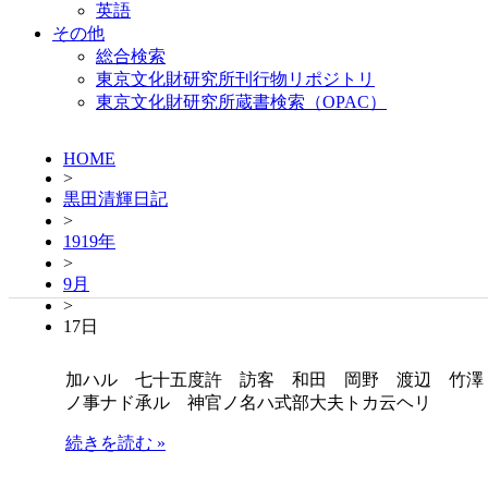
英語
その他
総合検索
東京文化財研究所刊行物リポジトリ
東京文化財研究所蔵書検索（OPAC）
HOME
>
黒田清輝日記
>
1919年
>
9月
>
17日
加ハル 七十五度許 訪客 和田 岡野 渡辺 竹澤
ノ事ナド承ル 神官ノ名ハ式部大夫トカ云ヘリ
続きを読む »