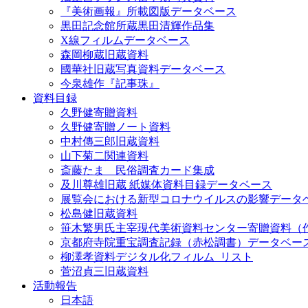
『美術画報』所載図版データベース
黒田記念館所蔵黒田清輝作品集
X線フィルムデータベース
森岡柳蔵旧蔵資料
國華社旧蔵写真資料データベース
今泉雄作『記事珠』
資料目録
久野健寄贈資料
久野健寄贈ノート資料
中村傳三郎旧蔵資料
山下菊二関連資料
斎藤たま 民俗調査カード集成
及川尊雄旧蔵 紙媒体資料目録データベース
展覧会における新型コロナウイルスの影響データ
松島健旧蔵資料
笹木繁男氏主宰現代美術資料センター寄贈資料（
京都府寺院重宝調査記録（赤松調書）データベー
柳澤孝資料デジタル化フィルム_リスト
菅沼貞三旧蔵資料
活動報告
日本語