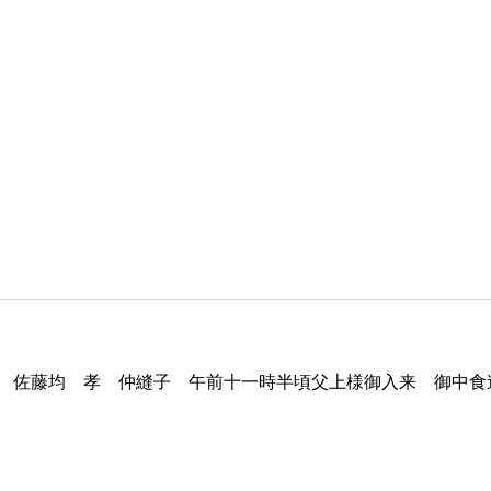
 佐藤均 孝 仲縫子 午前十一時半頃父上様御入来 御中食