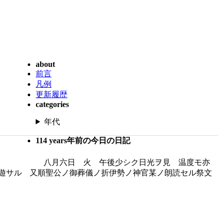
about
前言
凡例
更新履歴
categories
年代
114 years年前の今日の日記
八月六日 火 午後少シク日光ヲ見 温度モ亦
遊サル 又順聖公ノ御葬儀ノ折伊勢ノ神官某ノ朗読セル祭文