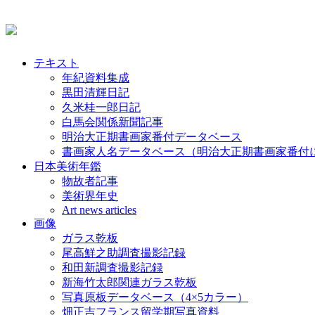
テキスト
年紀資料集成
黒田清輝日記
久米桂一郎日記
白馬会関係新聞記事
明治大正期書画家番付データベース
書画家人名データベース（明治大正期書画家番付
日本美術年鑑
物故者記事
美術界年史
Art news articles
画像
ガラス乾板
尾高鮮之助調査撮影記録
和田新調査撮影記録
新海竹太郎関連ガラス乾板
写真原板データベース（4×5カラー）
畑正吉フランス留学期写真資料