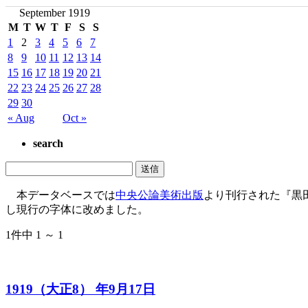
September 1919
M
T
W
T
F
S
S
1
2
3
4
5
6
7
8
9
10
11
12
13
14
15
16
17
18
19
20
21
22
23
24
25
26
27
28
29
30
« Aug
Oct »
search
本データベースでは
中央公論美術出版
より刊行された『黒
し現行の字体に改めました。
1件中 1 ～ 1
1919（大正8） 年9月17日