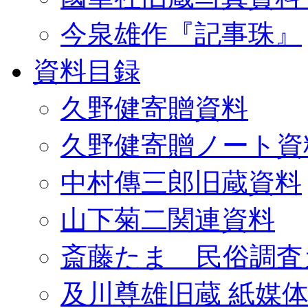
今泉雄作『記事珠』
資料目録
久野健寄贈資料
久野健寄贈ノート資
中村傳三郎旧蔵資料
山下菊二関連資料
斎藤たま 民俗調査
及川尊雄旧蔵 紙媒