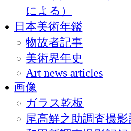
による）
日本美術年鑑
物故者記事
美術界年史
Art news articles
画像
ガラス乾板
尾高鮮之助調査撮影