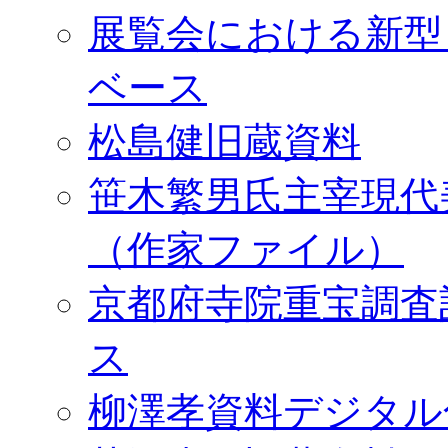
展覧会における新型
ベース
松島健旧蔵資料
笹木繁男氏主宰現代
（作家ファイル）
京都府寺院重宝調査
ス
柳澤孝資料デジタル