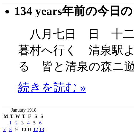
134 years年前の今日
八月七日 日 十二
暮村へ行く 清泉駅
る 皆と清泉の森ニ
続きを読む »
January 1918
M
T
W
T
F
S
S
1
2
3
4
5
6
7
8
9
10
11
12
13