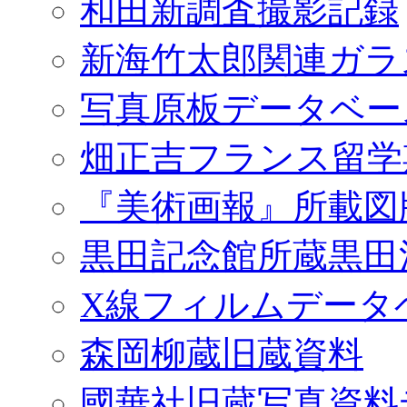
和田新調査撮影記録
新海竹太郎関連ガラ
写真原板データベー
畑正吉フランス留学
『美術画報』所載図
黒田記念館所蔵黒田
X線フィルムデータ
森岡柳蔵旧蔵資料
國華社旧蔵写真資料