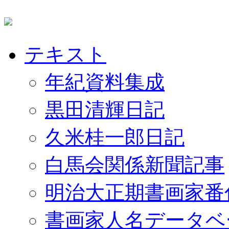
テキスト
年紀資料集成
黒田清輝日記
久米桂一郎日記
白馬会関係新聞記事
明治大正期書画家番
書画家人名データベ