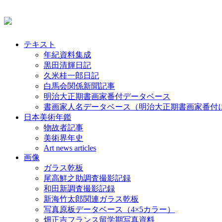
テキスト
年紀資料集成
黒田清輝日記
久米桂一郎日記
白馬会関係新聞記事
明治大正期書画家番付データベース
書画家人名データベース（明治大正期書画家番付
日本美術年鑑
物故者記事
美術界年史
Art news articles
画像
ガラス乾板
尾高鮮之助調査撮影記録
和田新調査撮影記録
新海竹太郎関連ガラス乾板
写真原板データベース（4×5カラー）
畑正吉フランス留学期写真資料