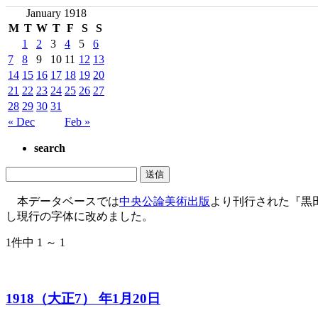
January 1918
M
T
W
T
F
S
S
1
2
3
4
5
6
7
8
9
10
11
12
13
14
15
16
17
18
19
20
21
22
23
24
25
26
27
28
29
30
31
« Dec
Feb »
search
本データベースでは
中央公論美術出版
より刊行された『黒
し現行の字体に改めました。
1件中 1 ～ 1
1918（大正7） 年1月20日