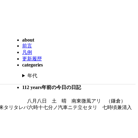
about
前言
凡例
更新履歴
categories
年代
112 years年前の今日の日記
八月八日 土 晴 南東微風アリ （鎌倉）
来タリタレバ六時十七分ノ汽車ニテ立セタリ 七時頃兼清入