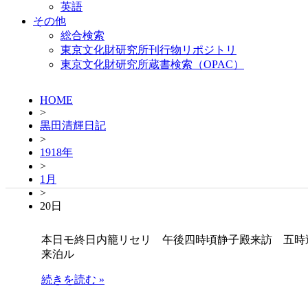
英語
その他
総合検索
東京文化財研究所刊行物リポジトリ
東京文化財研究所蔵書検索（OPAC）
HOME
>
黒田清輝日記
>
1918年
>
1月
>
20日
本日モ終日内籠リセリ 午後四時頃静子殿来訪 五時
来泊ル
続きを読む »