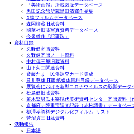
『美術画報』所載図版データベース
黒田記念館所蔵黒田清輝作品集
X線フィルムデータベース
森岡柳蔵旧蔵資料
國華社旧蔵写真資料データベース
今泉雄作『記事珠』
資料目録
久野健寄贈資料
久野健寄贈ノート資料
中村傳三郎旧蔵資料
山下菊二関連資料
斎藤たま 民俗調査カード集成
及川尊雄旧蔵 紙媒体資料目録データベース
展覧会における新型コロナウイルスの影響データ
松島健旧蔵資料
笹木繁男氏主宰現代美術資料センター寄贈資料（
京都府寺院重宝調査記録（赤松調書）データベー
柳澤孝資料デジタル化フィルム_リスト
菅沼貞三旧蔵資料
活動報告
日本語