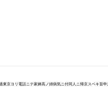
過東京ヨリ電話ニテ家婢高ノ姉病気ニ付同人ニ帰京スベキ旨申