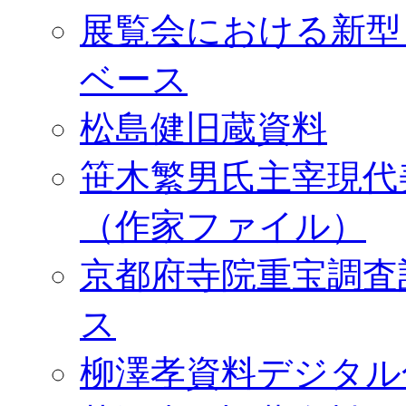
展覧会における新型
ベース
松島健旧蔵資料
笹木繁男氏主宰現代
（作家ファイル）
京都府寺院重宝調査
ス
柳澤孝資料デジタル