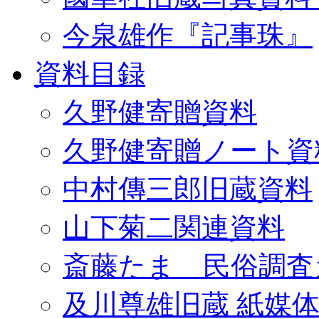
今泉雄作『記事珠』
資料目録
久野健寄贈資料
久野健寄贈ノート資
中村傳三郎旧蔵資料
山下菊二関連資料
斎藤たま 民俗調査
及川尊雄旧蔵 紙媒