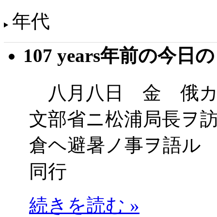
年代
107 years年前の今日
八月八日 金 俄カ
文部省ニ松浦局長ヲ
倉ヘ避暑ノ事ヲ語ル
同行
続きを読む »