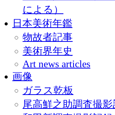
による）
日本美術年鑑
物故者記事
美術界年史
Art news articles
画像
ガラス乾板
尾高鮮之助調査撮影