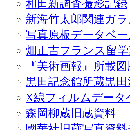
和田新調査撮影記録
新海竹太郎関連ガラ
写真原板データベー
畑正吉フランス留学
『美術画報』所載図
黒田記念館所蔵黒田
X線フィルムデータ
森岡柳蔵旧蔵資料
國華社旧蔵写真資料