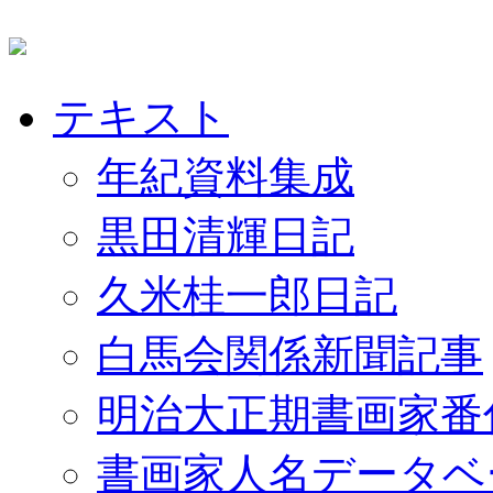
テキスト
年紀資料集成
黒田清輝日記
久米桂一郎日記
白馬会関係新聞記事
明治大正期書画家番
書画家人名データベ