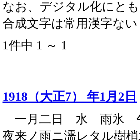
なお、デジタル化にとも
合成文字は常用漢字ない
1件中 1 ～ 1
1918（大正7） 年1月2日
一月二日 水 雨氷 
夜来ノ雨ニ濡レタル樹梢