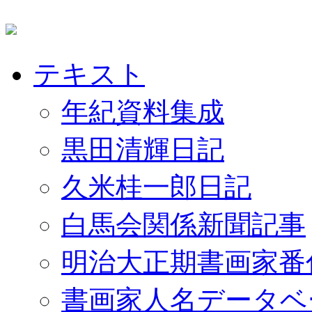
テキスト
年紀資料集成
黒田清輝日記
久米桂一郎日記
白馬会関係新聞記事
明治大正期書画家番
書画家人名データベ