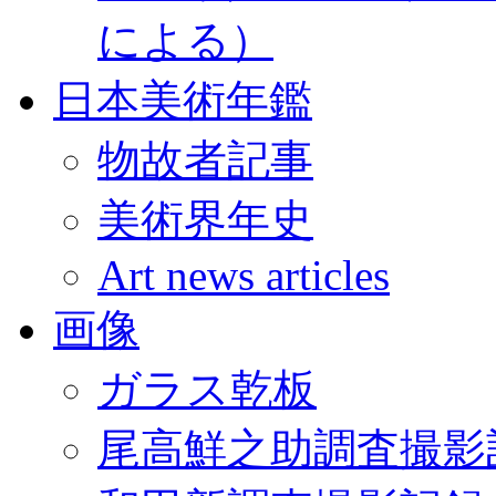
による）
日本美術年鑑
物故者記事
美術界年史
Art news articles
画像
ガラス乾板
尾高鮮之助調査撮影