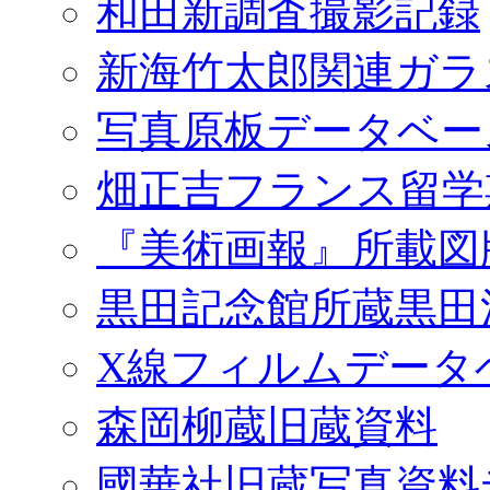
和田新調査撮影記録
新海竹太郎関連ガラ
写真原板データベー
畑正吉フランス留学
『美術画報』所載図
黒田記念館所蔵黒田
X線フィルムデータ
森岡柳蔵旧蔵資料
國華社旧蔵写真資料