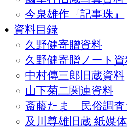
今泉雄作『記事珠』
資料目録
久野健寄贈資料
久野健寄贈ノート資
中村傳三郎旧蔵資料
山下菊二関連資料
斎藤たま 民俗調査
及川尊雄旧蔵 紙媒