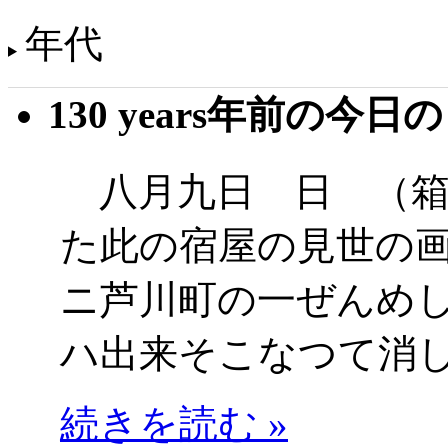
年代
130 years年前の今日
八月九日 日 （箱
た此の宿屋の見世の
ニ芦川町の一ぜんめ
ハ出来そこなつて消
続きを読む »