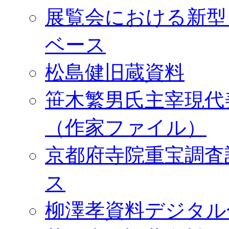
展覧会における新型
ベース
松島健旧蔵資料
笹木繁男氏主宰現代
（作家ファイル）
京都府寺院重宝調査
ス
柳澤孝資料デジタル