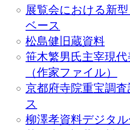
展覧会における新型
ベース
松島健旧蔵資料
笹木繁男氏主宰現代
（作家ファイル）
京都府寺院重宝調査
ス
柳澤孝資料デジタル