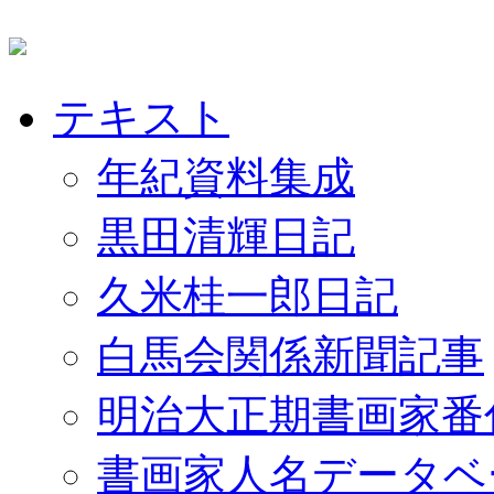
テキスト
年紀資料集成
黒田清輝日記
久米桂一郎日記
白馬会関係新聞記事
明治大正期書画家番
書画家人名データベ