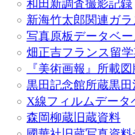
和田新調査撮影記録
新海竹太郎関連ガラ
写真原板データベー
畑正吉フランス留学
『美術画報』所載図
黒田記念館所蔵黒田
X線フィルムデータ
森岡柳蔵旧蔵資料
國華社旧蔵写真資料