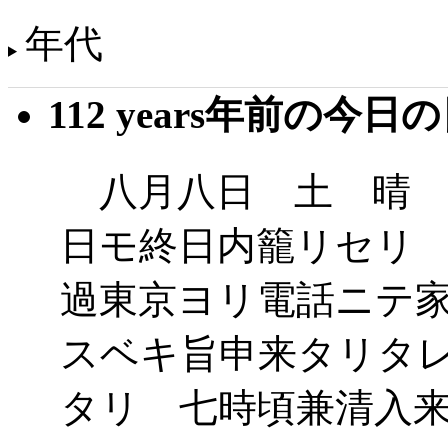
年代
112 years年前の今日
八月八日 土 晴 
日モ終日内籠リセリ
過東京ヨリ電話ニテ
スベキ旨申来タリタ
タリ 七時頃兼清入