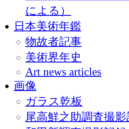
による）
日本美術年鑑
物故者記事
美術界年史
Art news articles
画像
ガラス乾板
尾高鮮之助調査撮影