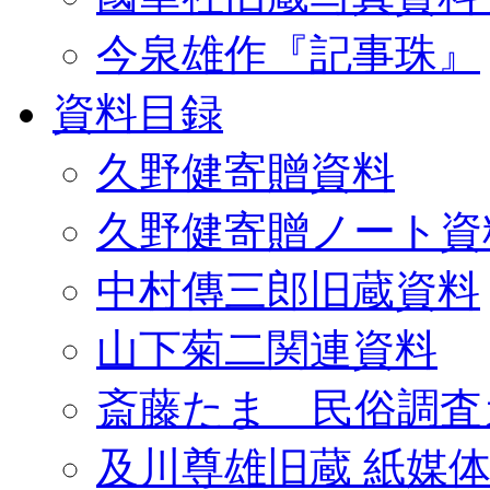
今泉雄作『記事珠』
資料目録
久野健寄贈資料
久野健寄贈ノート資
中村傳三郎旧蔵資料
山下菊二関連資料
斎藤たま 民俗調査
及川尊雄旧蔵 紙媒