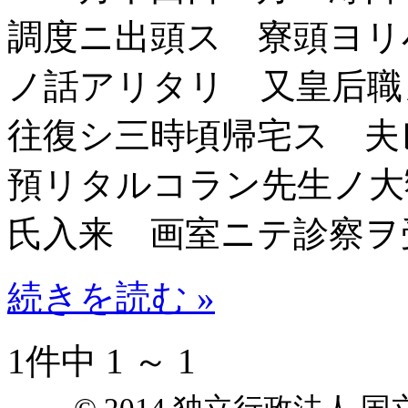
調度ニ出頭ス 寮頭ヨリ
ノ話アリタリ 又皇后職
往復シ三時頃帰宅ス 夫
預リタルコラン先生ノ大
氏入来 画室ニテ診察ヲ
続きを読む »
1件中 1 ～ 1