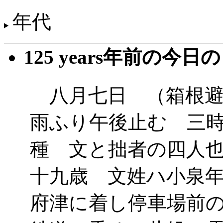
年代
125 years年前の今日
八月七日 （箱根避
雨ふり午後止む 三
種 文と拙者の四人
十九歳 文姓ハ小泉
府津に着し停車場前