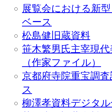
展覧会における新型
ベース
松島健旧蔵資料
笹木繁男氏主宰現代
（作家ファイル）
京都府寺院重宝調査
ス
柳澤孝資料デジタル