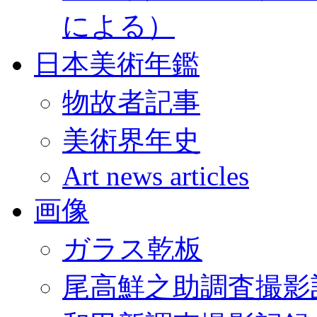
による）
日本美術年鑑
物故者記事
美術界年史
Art news articles
画像
ガラス乾板
尾高鮮之助調査撮影