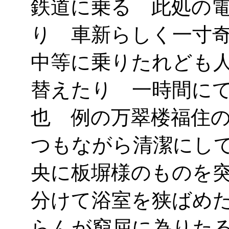
鉄道に乗る 此処の
り 車新らしく一寸
中等に乗りたれども
替えたり 一時間に
也 例の万翠楼福住
つもながら清潔にし
央に板塀様のものを
分けて浴室を狭ばめ
らんが窮屈に為りた