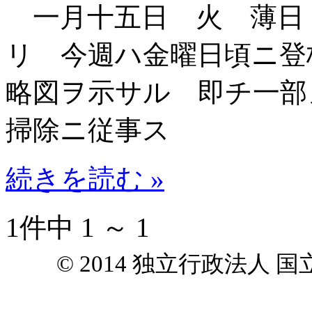
一月十五日 火 薄日
リ 今週ハ金曜日頃ニ登
略図ヲ示サル 即チ一部
掃除ニ従事ス
続きを読む »
1件中 1 ～ 1
© 2014 独立行政法人