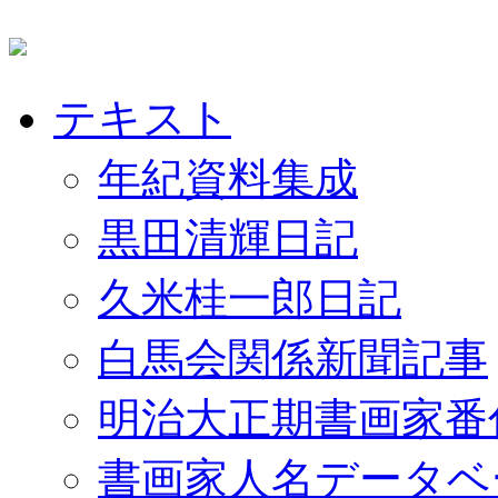
テキスト
年紀資料集成
黒田清輝日記
久米桂一郎日記
白馬会関係新聞記事
明治大正期書画家番
書画家人名データベ