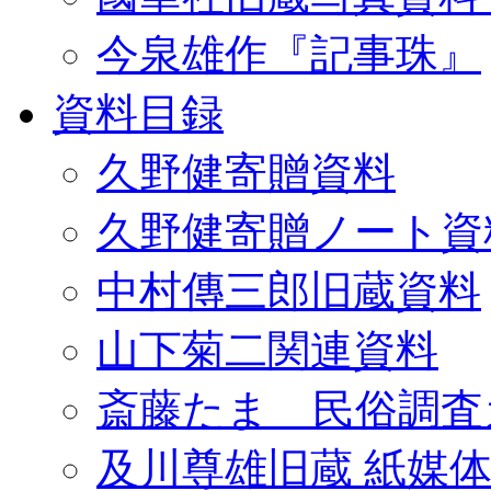
今泉雄作『記事珠』
資料目録
久野健寄贈資料
久野健寄贈ノート資
中村傳三郎旧蔵資料
山下菊二関連資料
斎藤たま 民俗調査
及川尊雄旧蔵 紙媒