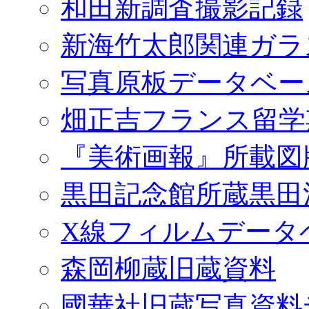
和田新調査撮影記録
新海竹太郎関連ガラ
写真原板データベー
畑正吉フランス留学
『美術画報』所載図
黒田記念館所蔵黒田
X線フィルムデータ
森岡柳蔵旧蔵資料
國華社旧蔵写真資料