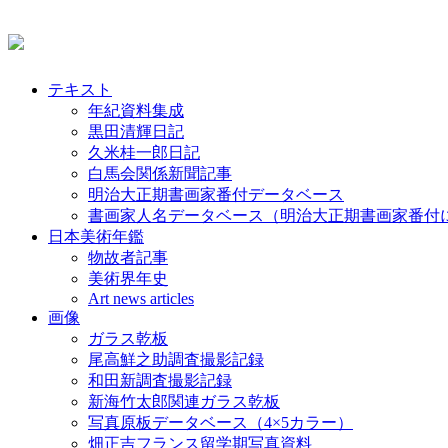
テキスト
年紀資料集成
黒田清輝日記
久米桂一郎日記
白馬会関係新聞記事
明治大正期書画家番付データベース
書画家人名データベース（明治大正期書画家番付
日本美術年鑑
物故者記事
美術界年史
Art news articles
画像
ガラス乾板
尾高鮮之助調査撮影記録
和田新調査撮影記録
新海竹太郎関連ガラス乾板
写真原板データベース（4×5カラー）
畑正吉フランス留学期写真資料