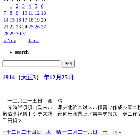
1
2
3
4
5
6
7
8
9
10
11
12
13
14
15
16
17
18
19
20
21
22
23
24
25
26
27
28
29
30
31
« Nov
Jan »
search
1914（大正3） 年12月25日
十二月二十五日 金 晴
零時半頃須山氏来ル 即チ北浜ニ対スル預書ヲ作成シ直ニ携
殿歳暮祝儀トシテ来訪 夜仲氏商業上ノ吉事ヲ報ズ 更ニ作
千円貸ス
« 十二月二十四日 木 晴
十二月二十六日 土 雨 »