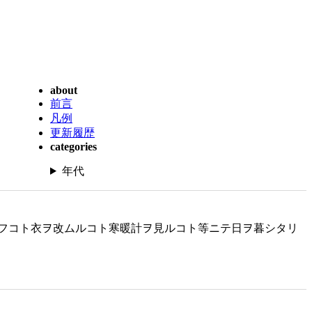
about
前言
凡例
更新履歴
categories
年代
フコト衣ヲ改ムルコト寒暖計ヲ見ルコト等ニテ日ヲ暮シタリ