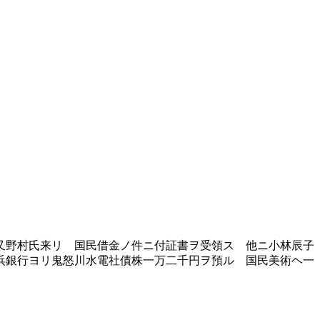
又野村氏来リ 国民借金ノ件ニ付証書ヲ受領ス 他ニ小林辰子
浜銀行ヨリ鬼怒川水電社債株一万二千円ヲ預ル 国民美術ヘ一