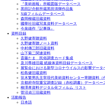
『美術画報』所載図版データベース
黒田記念館所蔵黒田清輝作品集
X線フィルムデータベース
森岡柳蔵旧蔵資料
國華社旧蔵写真資料データベース
今泉雄作『記事珠』
資料目録
久野健寄贈資料
久野健寄贈ノート資料
中村傳三郎旧蔵資料
山下菊二関連資料
斎藤たま 民俗調査カード集成
及川尊雄旧蔵 紙媒体資料目録データベース
展覧会における新型コロナウイルスの影響データ
松島健旧蔵資料
笹木繁男氏主宰現代美術資料センター寄贈資料（
京都府寺院重宝調査記録（赤松調書）データベー
柳澤孝資料デジタル化フィルム_リスト
菅沼貞三旧蔵資料
活動報告
日本語