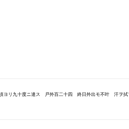
頃ヨリ九十度ニ達ス 戸外百二十四 終日外出モ不叶 汗ヲ拭