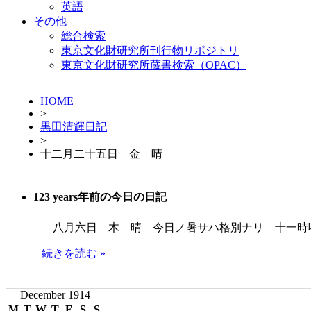
英語
その他
総合検索
東京文化財研究所刊行物リポジトリ
東京文化財研究所蔵書検索（OPAC）
HOME
>
黒田清輝日記
>
十二月二十五日 金 晴
123 years年前の今日の日記
八月六日 木 晴 今日ノ暑サハ格別ナリ 十一時
続きを読む »
December 1914
M
T
W
T
F
S
S