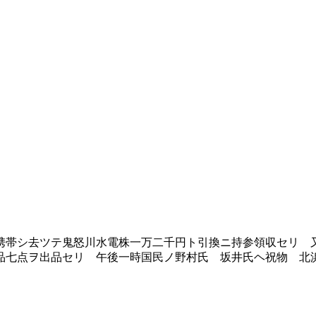
帯シ去ツテ鬼怒川水電株一万二千円ト引換ニ持参領収セリ 
品七点ヲ出品セリ 午後一時国民ノ野村氏 坂井氏ヘ祝物 北