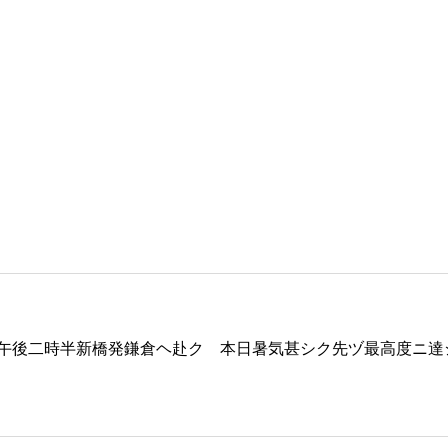
午後二時半新橋発鎌倉ヘ赴ク 本日暑気甚シク先ヅ最高度ニ達