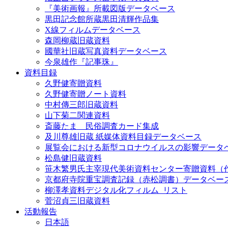
『美術画報』所載図版データベース
黒田記念館所蔵黒田清輝作品集
X線フィルムデータベース
森岡柳蔵旧蔵資料
國華社旧蔵写真資料データベース
今泉雄作『記事珠』
資料目録
久野健寄贈資料
久野健寄贈ノート資料
中村傳三郎旧蔵資料
山下菊二関連資料
斎藤たま 民俗調査カード集成
及川尊雄旧蔵 紙媒体資料目録データベース
展覧会における新型コロナウイルスの影響データ
松島健旧蔵資料
笹木繁男氏主宰現代美術資料センター寄贈資料（
京都府寺院重宝調査記録（赤松調書）データベー
柳澤孝資料デジタル化フィルム_リスト
菅沼貞三旧蔵資料
活動報告
日本語