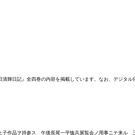
田清輝日記』全四巻の内容を掲載しています。なお、デジタル
子作品ヲ持参ス 午後長尾一平恤兵展覧会ノ用事ニテ来ル 