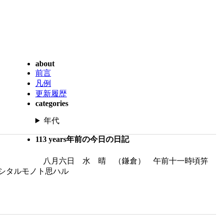
about
前言
凡例
更新履歴
categories
年代
113 years年前の今日の日記
八月六日 水 晴 （鎌倉） 午前十一時頃笄
シタルモノト思ハル