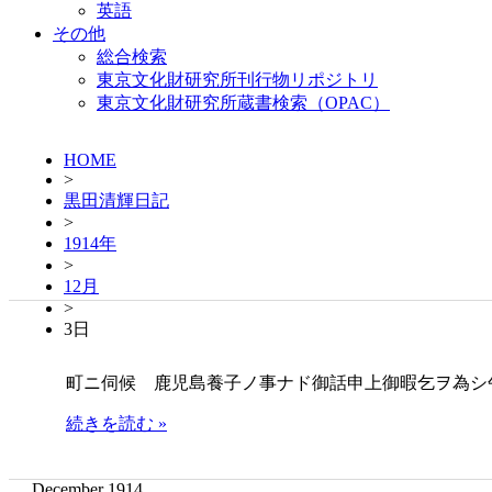
英語
その他
総合検索
東京文化財研究所刊行物リポジトリ
東京文化財研究所蔵書検索（OPAC）
HOME
>
黒田清輝日記
>
1914年
>
12月
>
3日
町ニ伺候 鹿児島養子ノ事ナド御話申上御暇乞ヲ為シ
続きを読む »
December 1914