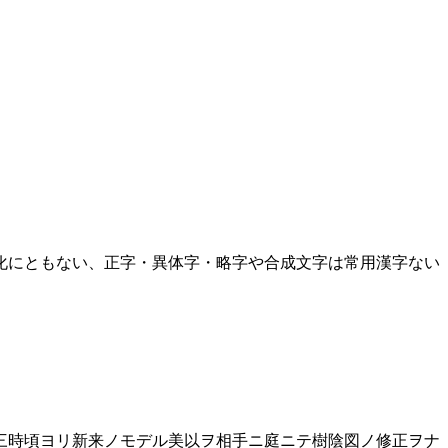
化にともない、正字・異体字・略字や合成文字は常用漢字ない
三時頃ヨリ新来ノモデル美以ヲ相手ニ庭ニテ樹陰図ノ修正ヲナ