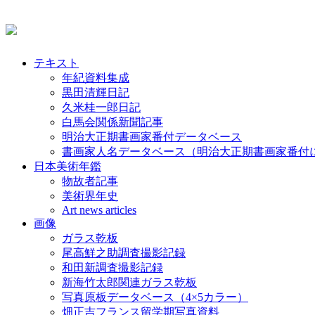
テキスト
年紀資料集成
黒田清輝日記
久米桂一郎日記
白馬会関係新聞記事
明治大正期書画家番付データベース
書画家人名データベース（明治大正期書画家番付
日本美術年鑑
物故者記事
美術界年史
Art news articles
画像
ガラス乾板
尾高鮮之助調査撮影記録
和田新調査撮影記録
新海竹太郎関連ガラス乾板
写真原板データベース（4×5カラー）
畑正吉フランス留学期写真資料