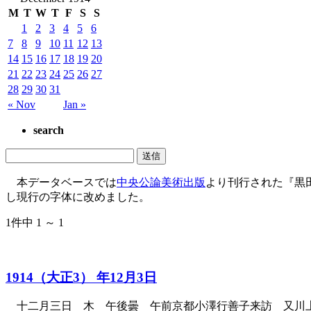
M
T
W
T
F
S
S
1
2
3
4
5
6
7
8
9
10
11
12
13
14
15
16
17
18
19
20
21
22
23
24
25
26
27
28
29
30
31
« Nov
Jan »
search
本データベースでは
中央公論美術出版
より刊行された『黒
し現行の字体に改めました。
1件中 1 ～ 1
1914（大正3） 年12月3日
十二月三日 木 午後曇 午前京都小澤行善子来訪 又川上